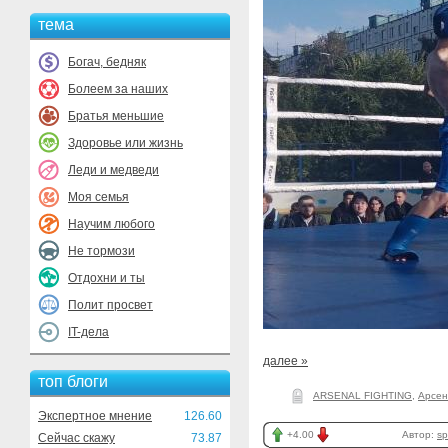
тема
Богач, бедняк
Болеем за наших
Братья меньшие
Здоровье или жизнь
Леди и медведи
Моя семья
Научим любого
Не тормози
Отдохни и ты
Полит просвет
IT-дела
далее »
топ блоги
ARSENAL FIGHTING
,
Арсен
Экспертное мнение
126.60
+4.00
Автор:
sp
Сейчас скажу
73.87