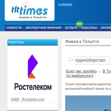
о проекте
новости
экспертное мнение
услуги
персоны
колл
Живем в Тольятти
персоны
Блог им. sportiko
→
В То
по кикбоксингу
Тольяттинским клубом единобо
юношеский клубный турнир по 
SMR_Rostelecom