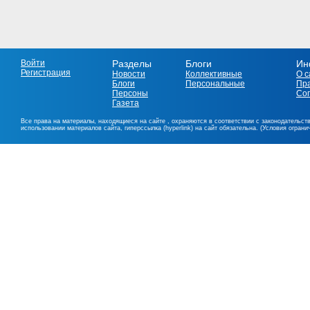
Войти
Разделы
Блоги
Ин
Регистрация
Новости
Коллективные
О с
Блоги
Персональные
Пр
Персоны
Со
Газета
Все права на материалы, находящиеся на сайте , охраняются в соответствии с законодательст
использовании материалов сайта, гиперссылка (hyperlink) на сайт обязательна. (Условия огран