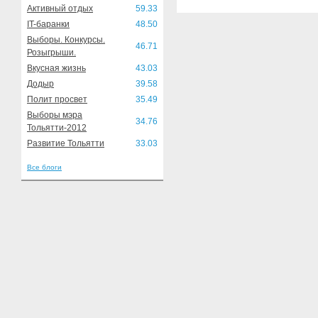
Активный отдых
59.33
IT-баранки
48.50
Выборы. Конкурсы.
46.71
Розыгрыши.
Вкусная жизнь
43.03
Додыр
39.58
Полит просвет
35.49
Выборы мэра
34.76
Тольятти-2012
Развитие Тольятти
33.03
Все блоги