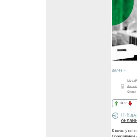
далее »
MegaF
Антив
Check 
+8.00
IT-бар
онлай
К началу ново
Образование»