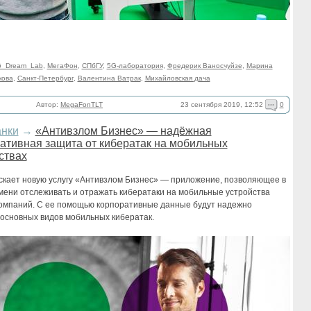
_Dream_Lab
,
МегаФон
,
СПбГУ
,
5G-лаборатория
,
Фредерик Ваносчуйзе
,
Марина
кова
,
Санкт-Петербург
,
Валентина Ватрак
,
Михайловская дача
23 сентября 2019, 12:52
0
Автор:
MegaFonTLT
анки
→
«Антивзлом Бизнес» — надёжная
ативная защита от кибератак на мобильных
ствах
скает новую услугу «Антивзлом Бизнес» — приложение, позволяющее в
мени отслеживать и отражать кибератаки на мобильные устройства
компаний. С ее помощью корпоративные данные будут надежно
основных видов мобильных кибератак.