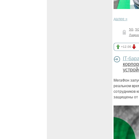
далее »
5G
,
5G
Лаври
+12.00
IT-бар
корпор
устрой
МегаФон запу
реальном вре
сотрудников 
защищены от 