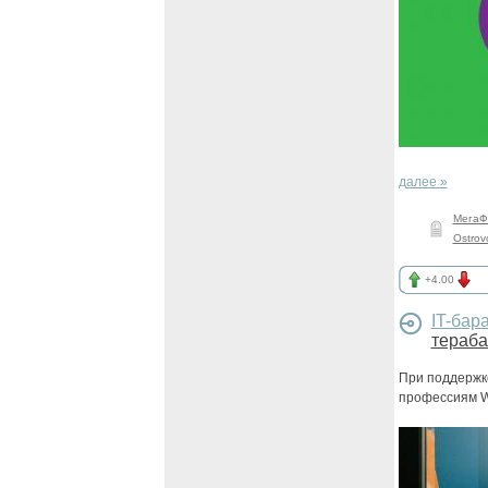
далее »
МегаФ
Ostrov
+4.00
IT-бар
тераба
При поддержк
профессиям Wo