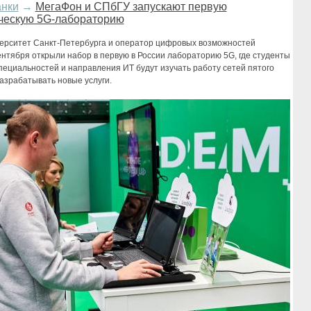
анки
→
МегаФон и СПбГУ запускают первую
ческую 5G-лабораторию
ерситет Санкт-Петербурга и оператор цифровых возможностей
нтября открыли набор в первую в России лабораторию 5G, где студенты
пециальностей и направления ИТ будут изучать работу сетей пятого
азрабатывать новые услуги.