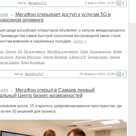
3 марта 2020, 12:57
0
Автор:
MegaFonTLT
анки
→
МегаФон открывает доступ к услугам 5G в
народном роуминге
ым среди российских операторов объявляет о запуске международного
 Преимущества самой быстрой технологии беспроводной связи стали
нентам компании в зарубежных поездках.
далее »
он
,
Orangе
,
5G
,
5G в роуминге
,
МегаФон в роуминге
,
Ookla
,
Роскомнадзор
,
Mobile
rch Group
,
Эльдар Муртазин
,
Orange Romania
,
C-Band n78
,
Седрик Гонин
,
Orange
tional Carriers
,
Влад Вольфсон
26 февраля 2020, 13:06
0
Автор:
MegaFonTLT
анки
→
МегаФон открыл в Самаре первый
альный Центр бизнес-возможностей
сковском шоссе, 15 открылось цифровизированное пространство, где
 более 50 решений для бизнеса.