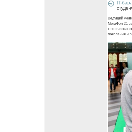
IT-бар
студен
Ведущий унив
МегаФон 21 се
технических с
поколения и р