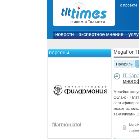
о проекте
новости
экспертное мнение
услу
MegaFonT
персоны
Профиль
IT-бар
много
МегаФон запу
Облако». Пла
сертифицирова
может исполь
заказчиками.
filarmoniatol
МегаФ
хране