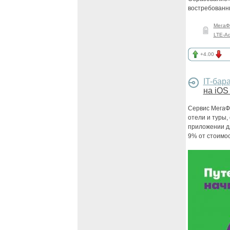
востребованн
МегаФ
LTE-A
+4.00
IT-бар
на iOS
Сервис МегаФ
отели и туры,
приложении дл
9% от стоимос