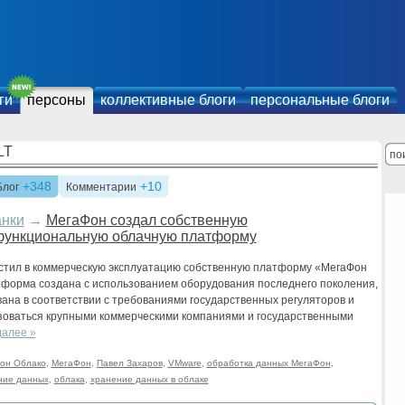
ги
персоны
коллективные блоги
персональные блоги
LT
+348
+10
Блог
Комментарии
анки
→
МегаФон создал собственную
функциональную облачную платформу
стил в коммерческую эксплуатацию собственную платформу «МегаФон
тформа создана с использованием оборудования последнего поколения,
на в соответствии с требованиями государственных регуляторов и
зоваться крупными коммерческими компаниями и государственными
далее »
он Облако
,
МегаФон
,
Павел Захаров
,
VMware
,
обработка данных МегаФон
,
ние данных
,
облака
,
хранение данных в облаке