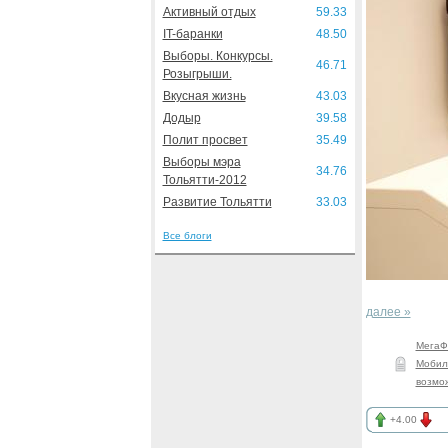
Активный отдых
59.33
IT-баранки
48.50
Выборы. Конкурсы.
46.71
Розыгрыши.
Вкусная жизнь
43.03
Додыр
39.58
Полит просвет
35.49
Выборы мэра
34.76
Тольятти-2012
Развитие Тольятти
33.03
Все блоги
далее »
МегаФ
Мобил
возмо
+4.00