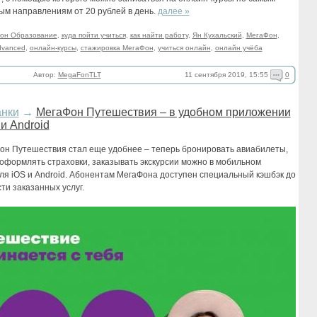
ым направлениям от 20 рублей в день.
далее »
он Образование
,
куда пойти учиться
,
как найти работу
,
Ян Кухальский
,
МегаФон
,
dvanced
,
онлайн-курсы
,
стажировка МегаФон
,
учиться онлайн
,
онлайн учёба
11 сентября 2019, 15:55
0
Автор:
MegaFonTLT
анки
→
МегаФон Путешествия – в удобном приложении
 и Android
он Путешествия стал еще удобнее – теперь бронировать авиабилеты,
 оформлять страховки, заказывать экскурсии можно в мобильном
я iOS и Android. Абонентам МегаФона доступен специальный кэшбэк до
ти заказанных услуг.