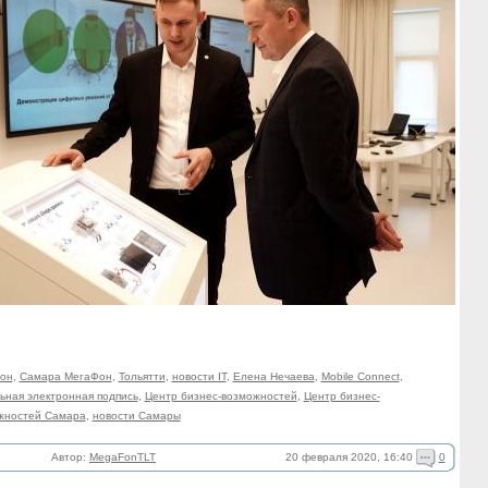
он
,
Самара МегаФон
,
Тольятти
,
новости IT
,
Елена Нечаева
,
Mobile Connect
,
ьная электронная подпись
,
Центр бизнес-возможностей
,
Центр бизнес-
жностей Самара
,
новости Самары
20 февраля 2020, 16:40
0
Автор:
MegaFonTLT