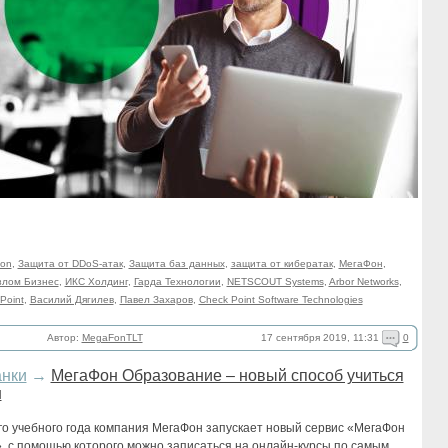
on
,
Защита от DDoS-атак
,
Защита баз данных
,
защита от кибератак
,
МегаФон
,
злом Бизнес
,
ИКС Холдинг
,
Гарда Технологии
,
NETSCOUT Systems
,
Arbor Networks
,
Point
,
Василий Дягилев
,
Павел Захаров
,
Check Point Software Technologies
17 сентября 2019, 11:31
0
Автор:
MegaFonTLT
анки
→
МегаФон Образование – новый способ учиться
н
го учебного года компания МегаФон запускает новый сервис «МегаФон
, с помощью которого можно записаться на онлайн-курсы по самым