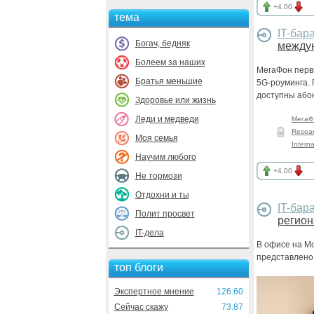
+4.00
тема
IT-бар
Богач, бедняк
между
Болеем за наших
МегаФон перв
Братья меньшие
5G-роуминга.
доступны або
Здоровье или жизнь
Леди и медведи
МегаФ
Resea
Моя семья
Interna
Научим любого
+4.00
Не тормози
Отдохни и ты
IT-бар
Полит просвет
регион
IT-дела
В офисе на Мо
представлено
топ блоги
Экспертное мнение
126.60
Сейчас скажу
73.87