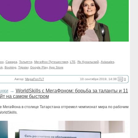
он
,
Самара
,
Тольятти
,
МегаФон Путешествия
,
LTE
,
Ян Кухальский
,
Aviasales
,
ok
,
Booking
,
Tripster
,
Google Play
,
App Store
10 сентября 2019, 14:38
0
Автор:
MegaFonTLT
анки
→
WorldSkills с МегаФоном: борьба за таланты и 11
йт на самом быстром
е МегаФона в столице Татарстана отгремел чемпионат мира по рабочим
rldSkills.