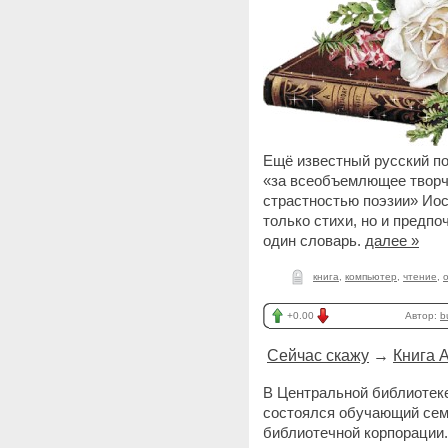
Ещё известный русский по
«за всеобъемлющее творч
страстностью поэзии» Иос
только стихи, но и предпо
один словарь.
далее »
книга
,
компьютер
,
чтение
,
+0.00
Автор:
b
Сейчас скажу
→
Книга 
В Центральной библиотеке
состоялся обучающий сем
библиотечной корпорации.