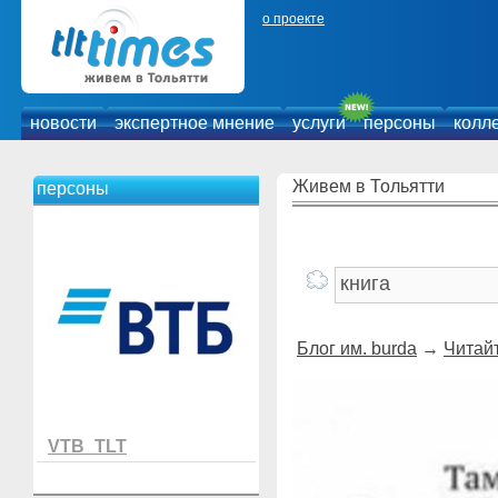
о проекте
новости
экспертное мнение
услуги
персоны
колл
Живем в Тольятти
персоны
Блог им. burda
→
Читай
VTB_TLT