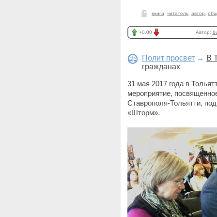
книга
,
читатель
,
автор
,
общ
+0.00
Автор:
b
Полит просвет
→
В 
гражданах
31 мая 2017 года в Толья
мероприятие, посвященное
Ставрополя-Тольятти, под
«Шторм».