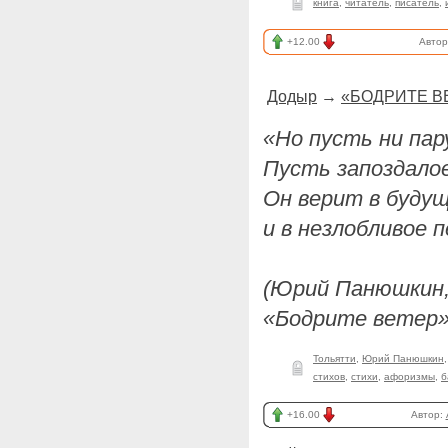
книга
,
читатель
,
писатель
,
+12.00
Авто
Додыр
→
«БОДРИТЕ ВЕ
«Но пусть ни пару
Пусть запоздалое
Он верит в будущ
и в незлобливое п
(Юрий Панюшкин
«Бодрите ветер»,
Тольятти
,
Юрий Панюшкин
стихов
,
стихи
,
афоризмы
,
б
+16.00
Автор: