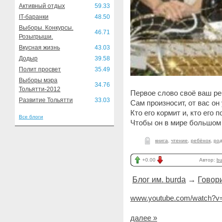
Активный отдых
59.33
IT-баранки
48.50
Выборы. Конкурсы.
46.71
Розыгрыши.
Вкусная жизнь
43.03
Додыр
39.58
Полит просвет
35.49
Выборы мэра
34.76
Тольятти-2012
Первое слово своё ваш р
Развитие Тольятти
33.03
Сам произносит, от вас он
Кто его кормит и, кто его п
Все блоги
Чтобы он в мире большом
книга
,
чтение
,
ребёнок
,
ро
+0.00
Автор:
bu
Блог им. burda
→
Говори
www.youtube.com/watch?v
далее »