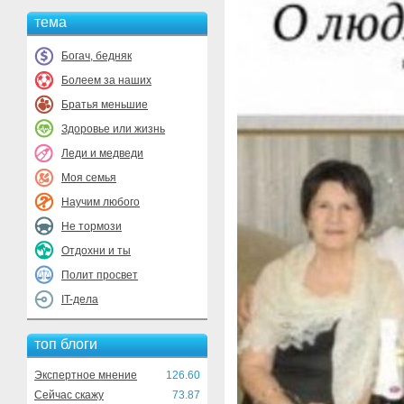
тема
Богач, бедняк
Болеем за наших
Братья меньшие
Здоровье или жизнь
Леди и медведи
Моя семья
Научим любого
Не тормози
Отдохни и ты
Полит просвет
IT-дела
топ блоги
Экспертное мнение
126.60
Сейчас скажу
73.87