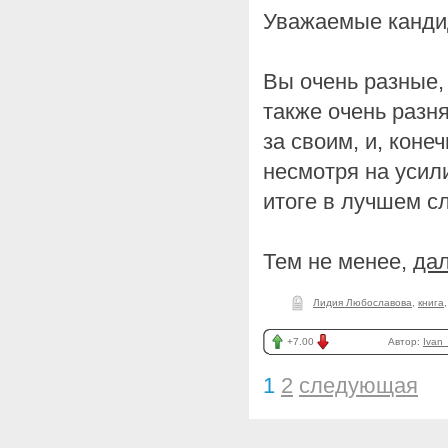
Уважаемые канди
Вы очень разные,
также очень разн
за своим, и, коне
несмотря на усил
итоге в лучшем сл
Тем не менее,
дал
Лидия Любославова
,
книга
+7.00
Автор:
Ivan_
1
2
следующая