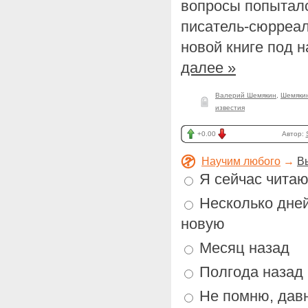
вопросы попытал
писатель-сюрреал
новой книге под 
далее »
Валерий Шемякин
,
Шемяки
известия
+0.00
Автор:
Научим любого
→
В
Я сейчас чита
Несколько дней 
новую
Месяц назад
Полгода назад
Не помню, давн