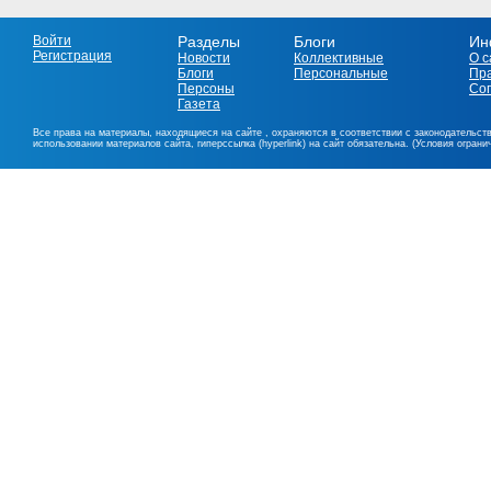
Войти
Разделы
Блоги
Ин
Регистрация
Новости
Коллективные
О с
Блоги
Персональные
Пр
Персоны
Со
Газета
Все права на материалы, находящиеся на сайте , охраняются в соответствии с законодательст
использовании материалов сайта, гиперссылка (hyperlink) на сайт обязательна. (Условия огран