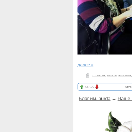
далее »
тольятти
,
микель
,
волошин
+27.00
Авто
Блог им. burda
→
Наше 