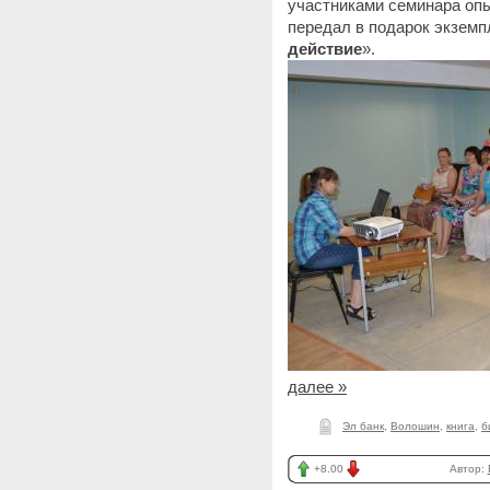
участниками семинара оп
передал в подарок экземп
действие
».
далее »
Эл банк
,
Волошин
,
книга
,
б
+8.00
Автор: