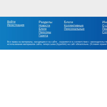
Войти
Разделы
Блоги
Ин
Регистрация
Новости
Коллективные
О с
Блоги
Персональные
Пр
Персоны
Со
Газета
Все права на материалы, находящиеся на сайте , охраняются в соответствии с законодательст
использовании материалов сайта, гиперссылка (hyperlink) на сайт обязательна. (Условия огран