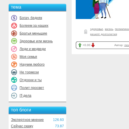
тема
Богач, бедняк
Болеем за наших
здоровье
,
жизнь
,
поликлини
Братья меньшие
рецепт долголетия
Здоровье или жизнь
+0.00
Автор:
mod
Леди и медведи
Моя семья
Научим любого
Не тормози
Отдохни и ты
Полит просвет
IT-дела
топ блоги
Экспертное мнение
126.60
Сейчас скажу
73.87