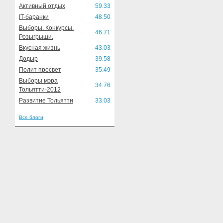
Активный отдых
59.33
IT-баранки
48.50
Выборы. Конкурсы.
46.71
Розыгрыши.
Вкусная жизнь
43.03
Додыр
39.58
Полит просвет
35.49
Выборы мэра
34.76
Тольятти-2012
Развитие Тольятти
33.03
Все блоги