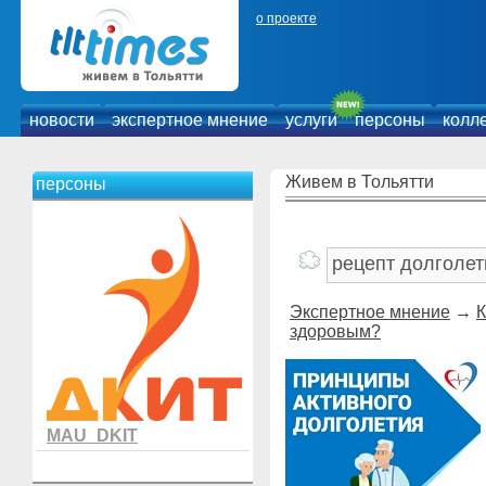
о проекте
новости
экспертное мнение
услуги
персоны
колл
Живем в Тольятти
персоны
Экспертное мнение
→
К
здоровым?
MAU_DKIT