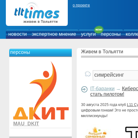
о проекте
новости
экспертное мнение
услуги
персоны
колл
Живем в Тольятти
персоны
IT-баранки
→
Киберс
стать пилотом!
30 августа 2025 года клуб
L11 C
цифровым гонкам! Это не просто
миллисекунды!
MAU_DKIT