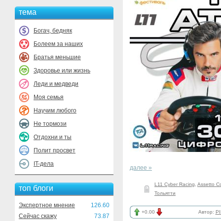
тема
Богач, бедняк
Болеем за наших
Братья меньшие
Здоровье или жизнь
Леди и медведи
Моя семья
Научим любого
Не тормози
Отдохни и ты
Полит просвет
IT-дела
далее »
L11 Cyber Racing
,
Assetto C
топ блоги
Тольятти
Экспертное мнение
126.60
+0.00
Автор:
PI
Сейчас скажу
73.87