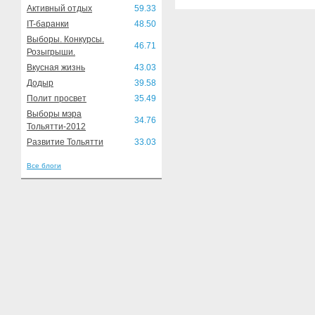
Активный отдых
59.33
IT-баранки
48.50
Выборы. Конкурсы.
46.71
Розыгрыши.
Вкусная жизнь
43.03
Додыр
39.58
Полит просвет
35.49
Выборы мэра
34.76
Тольятти-2012
Развитие Тольятти
33.03
Все блоги