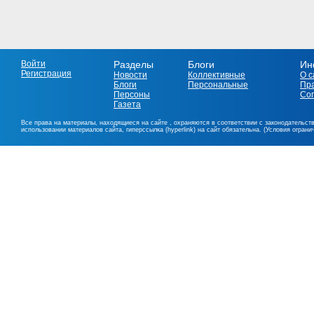
Войти
Разделы
Блоги
Ин
Регистрация
Новости
Коллективные
О с
Блоги
Персональные
Пр
Персоны
Со
Газета
Все права на материалы, находящиеся на сайте , охраняются в соответствии с законодательст
использовании материалов сайта, гиперссылка (hyperlink) на сайт обязательна. (Условия огран