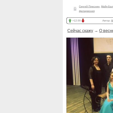
Сергей Плюснин
,
Майя Ба
филармония
+12.00
Автор:
f
Сейчас скажу
→
О весн