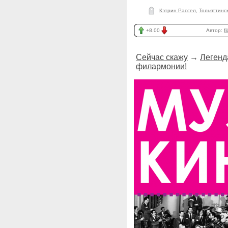
Кэтрин Рассел
,
Тольяттинс
+8.00
Автор:
f
Сейчас скажу
→
Легенд
филармонии!