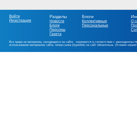
Войти
Разделы
Блоги
Ин
Регистрация
Новости
Коллективные
О с
Блоги
Персональные
Пр
Персоны
Со
Газета
Все права на материалы, находящиеся на сайте , охраняются в соответствии с законодательст
использовании материалов сайта, гиперссылка (hyperlink) на сайт обязательна. (Условия огран