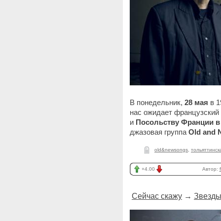
В понедельник,
28 мая
в 1
нас ожидает французский
и
Посольству Франции в
джазовая группа
Old
and
old&newsongs
,
тольяттинс
+4.00
Автор:
Сейчас скажу
→
Звезды