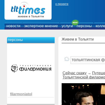
о проекте
новости
экспертное мнение
услуги
персоны
колл
Живем в Тольятти
персоны
Сейчас скажу
→
Путеше
Тольяттинской филарм
filarmoniatol