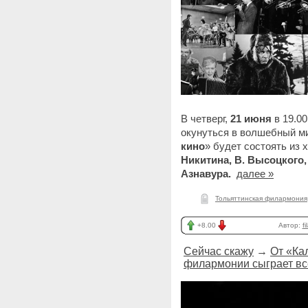
В четверг,
21 июня
в 19.00
окунуться в волшебный ми
кино
» будет состоять из 
Никитина, В. Высоцкого,
Азнавура.
далее »
Тольяттинская филармония
+8.00
Автор:
fi
Сейчас скажу
→
От «Ка
филармонии сыграет вс