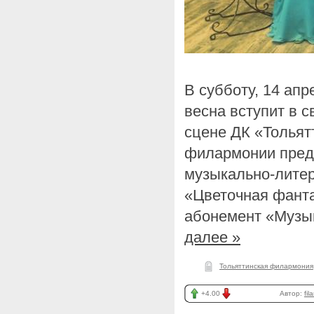
В субботу, 14 апр
весна вступит в с
сцене ДК «Тольят
филармонии пред
музыкально-лите
«Цветочная фанта
абонемент «Музы
далее »
Тольяттинская филармония
+4.00
Автор:
fil