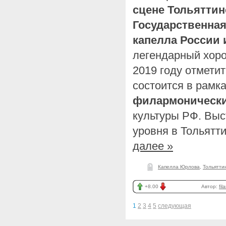
сцене Тольятти
Государственная
капелла России
легендарный хоро
2019 году отметит
состоится в рамка
филармонически
культуры РФ. Выс
уровня в Тольят
далее »
Капелла Юрлова
,
Тольятти
+8.00
Автор:
fil
1
2
3
4
5
следующая