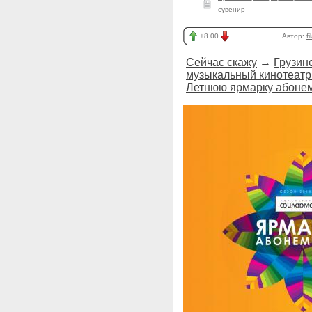
сувенир
+8.00
Автор:
fi
Сейчас скажу
→
Грузинс
музыкальный кинотеатр
Летнюю ярмарку абоне