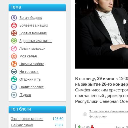
тема
Богач, бедняк
Болеем за наших
Братья меньшие
Здоровье или жизнь
Леди и медведи
Моя семья
Научим любого
Не тормози
В пятницу,
29 июня
в 19.0
Отдохни и ты
на
закрытие 26-го концер
Полит просвет
Симфоническим оркестром
IT-дела
приглашенный дирижер о
Республики Северная Осе
топ блоги
Тольяттинская филармония
филармонии
Экспертное мнение
126.60
Сейчас скажу
73.87
+4.00
Автор:
fi