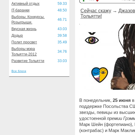
Активный отдых
59.33
IT-баранки
48.50
Сейчас скажу
→
Джазов
Тольятти!
Выборы. Конкурсы.
46.71
Розыгрыши.
Вкусная жизнь
43.03
Додыр
39.58
Полит просвет
35.49
Выборы мэра
34.76
Тольятти-2012
Развитие Тольятти
33.03
Все блоги
В понедельник,
25 июня
в
поддержке Посольства СШ
звезды, певицы из высши
удостоенной
премии Грэм
Марк Шейн (фортепиано), 
(контрабас) и Марк Макли