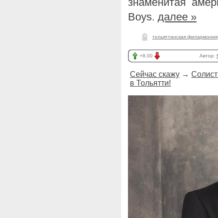
знаменитая амери
Boys.
далее »
тольяттинская филармония
+8.00
Автор:
Сейчас скажу
→
Солист
в Тольятти!