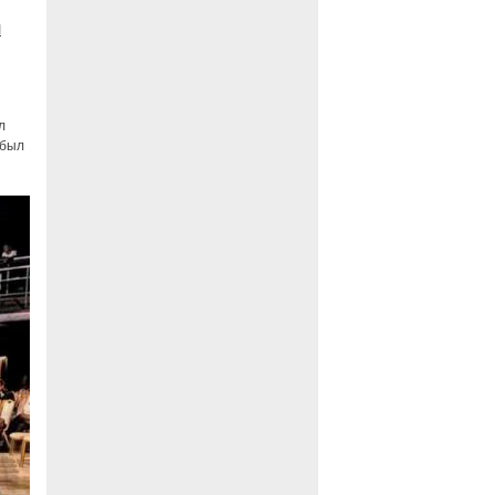
л
л
 был