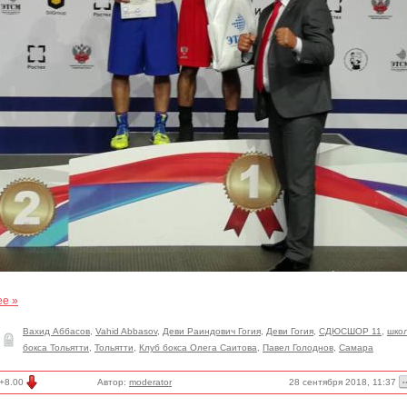
ее »
Вахид Аббасов
,
Vahid Abbasov
,
Деви Раиндович Гогия
,
Деви Гогия
,
СДЮСШОР 11
,
шко
бокса Тольятти
,
Тольятти
,
Клуб бокса Олега Саитова
,
Павел Голоднов
,
Самара
28 сентября 2018, 11:37
+8.00
Автор:
moderator