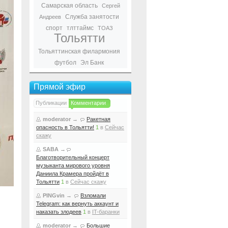
Самарская область
Сергей
Служба занятости
Андреев
спорт
тлттаймс
ТОАЗ
Тольятти
Тольяттинская филармония
футбол
Эл Банк
Прямой эфир
Публикации
Комментарии
moderator
→
Ракетная
опасность в Тольятти!
1
в
Сейчас
скажу
SABA
→
Благотворительный концерт
музыканта мирового уровня
Даниила Крамера пройдёт в
Тольятти
1
в
Сейчас скажу
PINGvin
→
Взломали
Telegram: как вернуть аккаунт и
наказать злодеев
1
в
IT-баранки
moderator
→
Большие