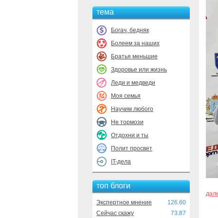
тема
Богач, бедняк
Болеем за наших
Братья меньшие
Здоровье или жизнь
Леди и медведи
Моя семья
Научим любого
Не тормози
Отдохни и ты
Полит просвет
IT-дела
топ блоги
дал
Экспертное мнение
126.60
Сейчас скажу
73.87