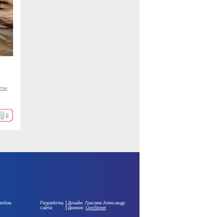
тти
,
0
любом
Разработка
Дизайн: Грасмик Александр
сайта:
Движок:
LiveStreet