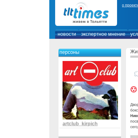
о проект
новости
экспертное мнение
усл
Жи
персоны
Дво
бок
Ник
пос
artclub_kirpich
сего