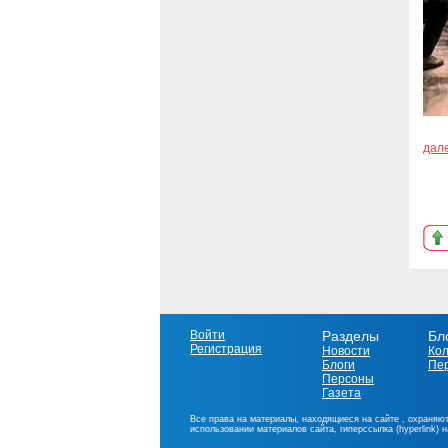
дал
Войти
Разделы
Бл
Регистрация
Новости
Ко
Блоги
Пе
Персоны
Газета
Все права на материалы, находящиеся на сайте , охраняют
использовании материалов сайта, гиперссылка (hyperlink) 