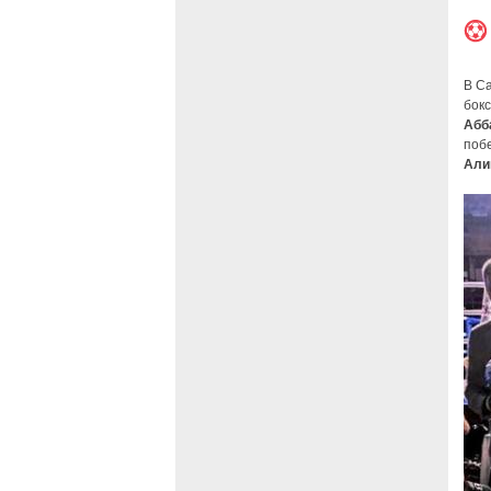
В С
бок
Абб
поб
Али