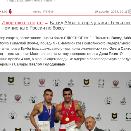
Подрезова
,
школа бокса Тольятти
19 декабря 2024, 16:11
+8.00
Автор:
PINGvin
И коротко о спорте
→
Вахид Аббасов представит Тольятти
Чемпионате России по боксу
тер спорта, воспитанник Школы бокса СДЮСШОР №11 г. Тольятти
Вахид Абб
 фото в красной форме)
победил на Чемпионате Приволжского Федерального
га на призы Клуба Бокса двукратного чемпиона олимпийских игр
Олега Саит
ид — воспитанник Мастера спорта международного класса
Деви Гогия
. Он
ешно провёл 4 боя, а в решающем поединке одержал безоговорочную победу 
сёром из Самары
Павлом Голодновым
.