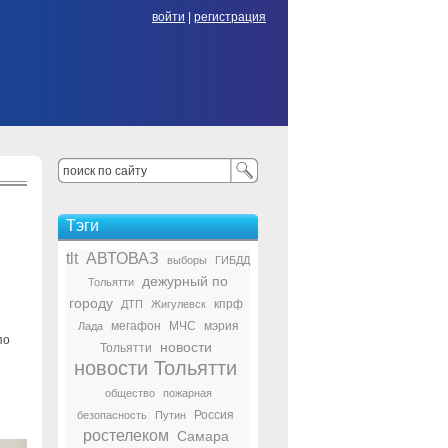
войти
|
регистрация
Тэги
tlt
АВТОВАЗ
выборы
ГИБДД
дежурный по
Тольятти
городу
кпрф
ДТП
Жигулевск
мегафон
МЧС
мэрия
Лада
по
новости
Тольятти
новости Тольятти
общество
пожарная
Россия
безопасность
Путин
ростелеком
Самара