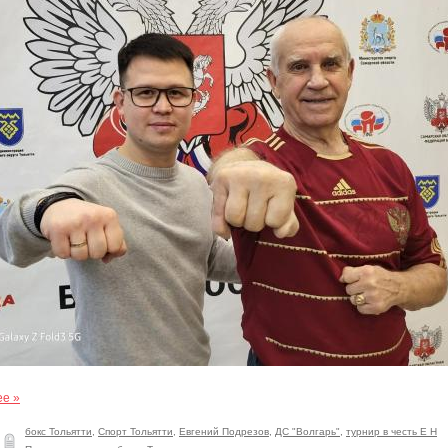
ее »
бокс Тольятти
,
Спорт Тольятти
,
Евгений Подрезов
,
ДС "Волгарь"
,
турнир в честь Е Н