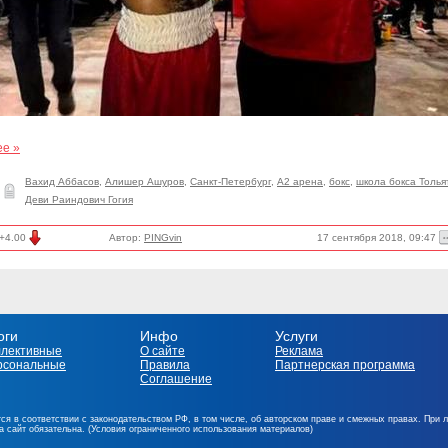
ее »
Вахид Аббасов
,
Алишер Ашуров
,
Санкт-Петербург
,
А2 арена
,
бокс
,
школа бокса Толья
Деви Раиндович Гогия
17 сентября 2018, 09:47
+4.00
Автор:
PINGvin
оги
Инфо
Услуги
ллективные
О сайте
Реклама
рсональные
Правила
Партнерская программа
Соглашение
ся в соответствии с законодательством РФ, в том числе, об авторском праве и смежных правах. При 
на сайт обязательна. (Условия ограниченного использования материалов)