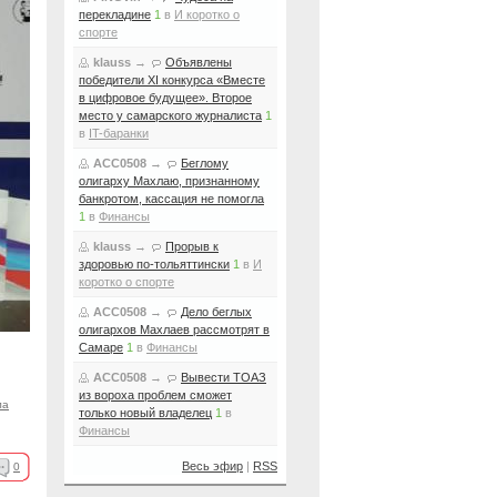
перекладине
1
в
И коротко о
спорте
klauss
→
Объявлены
победители XI конкурса «Вместе
в цифровое будущее». Второе
место у самарского журналиста
1
в
IT-баранки
ACC0508
→
Беглому
олигарху Махлаю, признанному
банкротом, кассация не помогла
1
в
Финансы
klauss
→
Прорыв к
здоровью по-тольяттински
1
в
И
коротко о спорте
ACC0508
→
Дело беглых
олигархов Махлаев рассмотрят в
Самаре
1
в
Финансы
ACC0508
→
Вывести ТОАЗ
из вороха проблем сможет
ла
только новый владелец
1
в
Финансы
Весь эфир
|
RSS
0