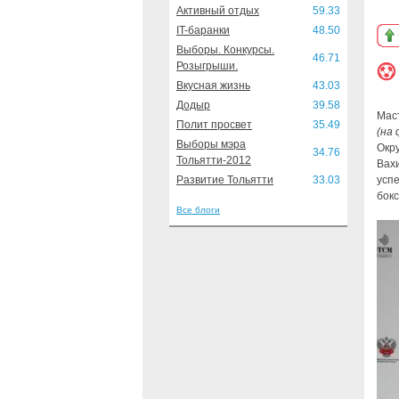
Активный отдых
59.33
IT-баранки
48.50
Выборы. Конкурсы.
46.71
Розыгрыши.
Вкусная жизнь
43.03
Додыр
39.58
Мас
Полит просвет
35.49
(на
Выборы мэра
Окру
34.76
Тольятти-2012
Вах
Развитие Тольятти
33.03
усп
бок
Все блоги