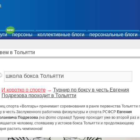
е
уги
персоны
коллективные блоги
персональные блоги
вем в Тольятти
И коротко о спорте
→
Турнир по боксу в честь Евгения
Подрезова проходит в Тольятти
рец спорта «Волгарь» принимает соревнования в ранге первенства Тольятти 
су в честь Заслуженного работника физкультуры и спорта РСФСР
Евгения
олаевича Подрезова
(на фото справа)
! Турнир проходит уже во второй раз и
вящается человеку, стоявшему у истоков бокса Тольятти и продолжающему
дня растить чемпионов!