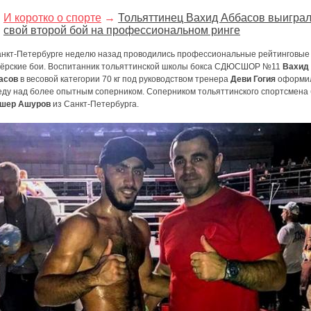
И коротко о спорте
→
Тольяттинец Вахид Аббасов выигра
свой второй бой на профессиональном ринге
анкт-Петербурге неделю назад проводились профессиональные рейтинговые
сёрские бои. Воспитанник тольяттинской школы бокса СДЮСШОР №11
Вахид
асов
в весовой категории 70 кг под руководством тренера
Деви Гогия
оформи
еду над более опытным соперником. Соперником тольяттинского спортсмена
шер Ашуров
из Санкт-Петербурга.