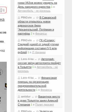
гонки УАЗов можно увидеть на
День народного единства
1
в
0
Автомобиль - не роскошь
PINGvin
→
В Самарской
 на
области открылось новое
адвокатское бюро
"Архангельский, Потёмкин и
асов
партнёры
2
в
Финансы
PINGvin
→
ГК «Солар»:
ова
.
Средний ущерб от одной утечки
информации составил 5,5 млн
над
рублей
1
в
IT-баранки
Lero-4-ka
→
Автограф-
сессия звёзд автоспорта пройдёт
в Тольятти
1
в
Автомобиль - не
роскошь
Lero-4-ka
→
Финансовая
помощь на организацию
предпринимательской
деятельности
1
в
Финансы
antidur
→
Вакантное место
в думе Тольятти занял Алексей
Степанов
1
в
Полит просвет
PINGvin
→
Чудеса на