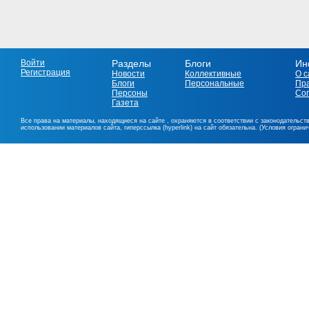
Войти
Разделы
Блоги
Ин
Регистрация
Новости
Коллективные
О с
Блоги
Персональные
Пр
Персоны
Со
Газета
Все права на материалы, находящиеся на сайте , охраняются в соответствии с законодательст
использовании материалов сайта, гиперссылка (hyperlink) на сайт обязательна. (Условия огран