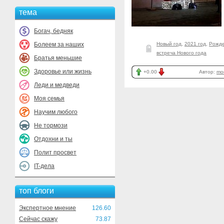
тема
Богач, бедняк
Болеем за наших
Новый год
,
2021 год
,
Рожде
встреча Нового года
Братья меньшие
Здоровье или жизнь
+0.00
Автор:
mo
Леди и медведи
Моя семья
Научим любого
Не тормози
Отдохни и ты
Полит просвет
IT-дела
топ блоги
Экспертное мнение
126.60
Сейчас скажу
73.87