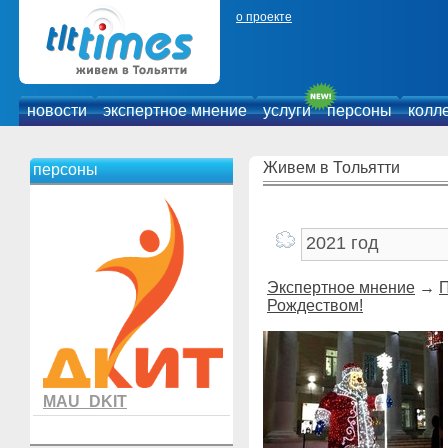
о проекте
новости
экспертное мнение
услуги
персоны
колл
Живем в Тольятти
персоны
Экспертное мнение
→
П
Рождеством!
MAU_DKIT