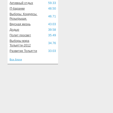
Активный отдых
59.33
IT-баранки
48.50
Выборы. Конкурсы.
46.71
Розыгрыши.
Вкусная жизнь
43.03
Додыр
39.58
Полит просвет
35.49
Выборы мэра
34.76
Тольятти-2012
Развитие Тольятти
33.03
Все блоги