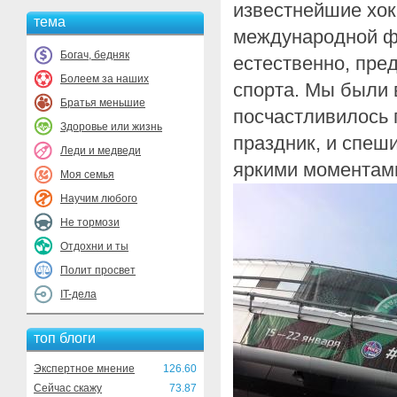
известнейшие хок
тема
международной ф
Богач, бедняк
естественно, пре
Болеем за наших
спорта. Мы были в
Братья меньшие
посчастливилось 
Здоровье или жизнь
праздник, и спеш
Леди и медведи
яркими моментам
Моя семья
Научим любого
Не тормози
Отдохни и ты
Полит просвет
IT-дела
топ блоги
Экспертное мнение
126.60
Сейчас скажу
73.87