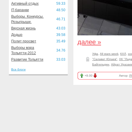
Активный отдых
59.33
IT-баранки
48.50
Выборы. Конкурсы.
46.71
Розыгрыши.
Вкусная жизнь
43.03
Додыр
39.58
далее »
Полит просвет
35.49
Выборы мэра
34.76
Тольятти-2012
Уфа
,
All stars week
,
КХЛ
,
хо
Развитие Тольятти
33.03
"Салават Юлаев"
,
ХК "Лада
Байгильдин
,
Айрат Уразае
Все блоги
+8.00
Автор:
P