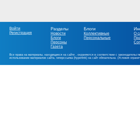
Войти
Разделы
Блоги
Ин
Регистрация
Новости
Коллективные
О с
Блоги
Персональные
Пр
Персоны
Со
Газета
Все права на материалы, находящиеся на сайте , охраняются в соответствии с законодательст
использовании материалов сайта, гиперссылка (hyperlink) на сайт обязательна. (Условия огран