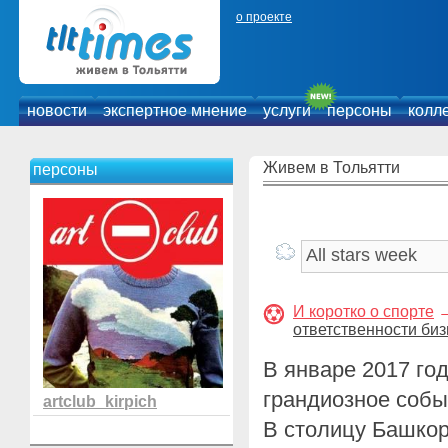
о проекте
новости
экспертное мнение
услуги
персоны
колл
Живем в Тольятти
персоны
И коротко о спорте
ответственности би
В январе 2017 го
грандиозное собы
artclub_kirpich
В столицу Башкор