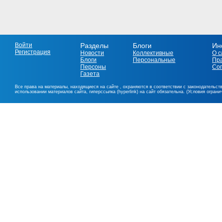
Войти
Разделы
Блоги
Ин
Регистрация
Новости
Коллективные
О с
Блоги
Персональные
Пр
Персоны
Со
Газета
Все права на материалы, находящиеся на сайте , охраняются в соответствии с законодательст
использовании материалов сайта, гиперссылка (hyperlink) на сайт обязательна. (Условия огран