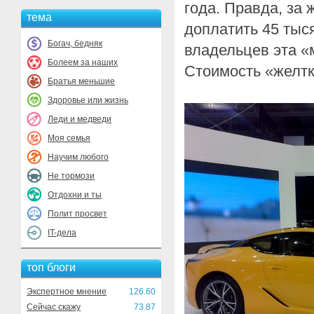
года. Правда, за
тема
доплатить 45 тыс
Богач, бедняк
владельцев эта «
Болеем за наших
Стоимость «желтк
Братья меньшие
Здоровье или жизнь
Леди и медведи
Моя семья
Научим любого
Не тормози
Отдохни и ты
Полит просвет
IT-дела
топ блоги
Экспертное мнение
126.60
Сейчас скажу
73.87