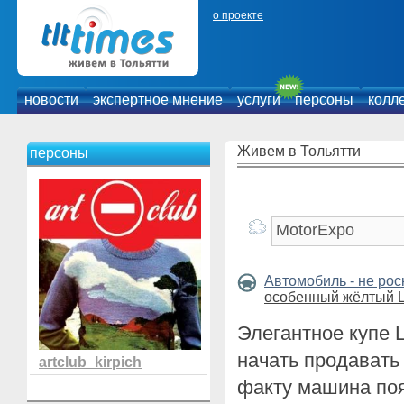
о проекте
новости
экспертное мнение
услуги
персоны
колл
Живем в Тольятти
персоны
Автомобиль - не ро
особенный жёлтый 
Элегантное купе L
начать продавать 
artclub_kirpich
факту машина поя