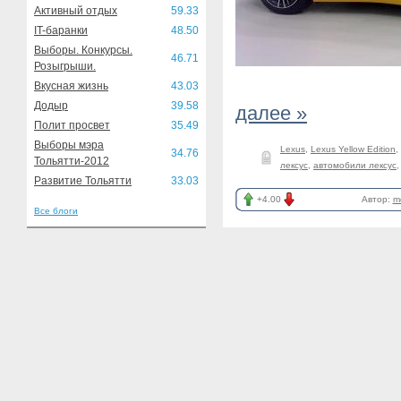
Активный отдых
59.33
IT-баранки
48.50
Выборы. Конкурсы.
46.71
Розыгрыши.
Вкусная жизнь
43.03
Додыр
39.58
далее »
Полит просвет
35.49
Выборы мэра
Lexus
,
Lexus Yellow Edition
,
34.76
Тольятти-2012
лексус
,
автомобили лексус
Развитие Тольятти
33.03
+4.00
Автор:
m
Все блоги