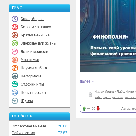
тема
Богач, бедняк
Болеем за наших
Братья меньшие
Здоровье или жизнь
Леди и медведи
Моя семья
Научим любого
Не тормози
далее »
Отдохни и ты
Фаззи Лоджик Лабс
,
Финоп
Полит просвет
киберпреступность
,
мошенн
IT-дела
+4.00
Автор:
mo
топ блоги
Экспертное мнение
126.60
Сейчас скажу
73.87