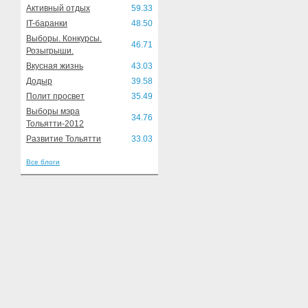
Активный отдых
59.33
IT-баранки
48.50
Выборы. Конкурсы.
46.71
Розыгрыши.
Вкусная жизнь
43.03
Додыр
39.58
Полит просвет
35.49
Выборы мэра
34.76
Тольятти-2012
Развитие Тольятти
33.03
Все блоги