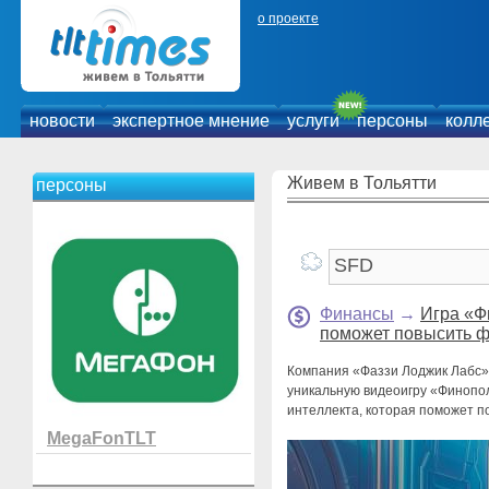
о проекте
новости
экспертное мнение
услуги
персоны
колл
Живем в Тольятти
персоны
Финансы
→
Игра «Ф
поможет повысить ф
Компания «Фаззи Лоджик Лабс»
уникальную видеоигру «Финопол
интеллекта, которая поможет п
MegaFonTLT