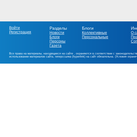
Войти
Разделы
Блоги
Ин
Регистрация
Новости
Коллективные
О с
Блоги
Персональные
Пр
Персоны
Со
Газета
Все права на материалы, находящиеся на сайте , охраняются в соответствии с законодательст
использовании материалов сайта, гиперссылка (hyperlink) на сайт обязательна. (Условия огран