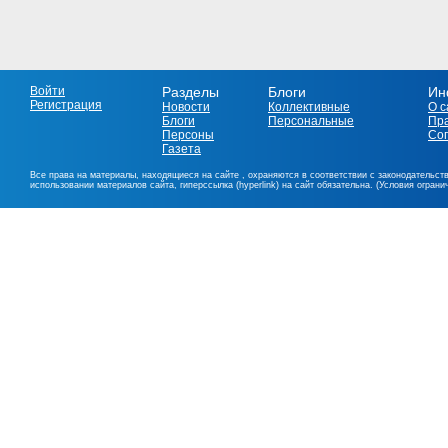
Войти
Разделы
Блоги
Ин
Регистрация
Новости
Коллективные
О с
Блоги
Персональные
Пр
Персоны
Со
Газета
Все права на материалы, находящиеся на сайте , охраняются в соответствии с законодательст
использовании материалов сайта, гиперссылка (hyperlink) на сайт обязательна. (Условия огран