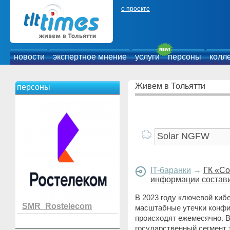
о проекте
новости
экспертное мнение
услуги
персоны
колл
Живем в Тольятти
персоны
IT-баранки
→
ГК «Со
информации состави
В 2023 году ключевой киб
SMR_Rostelecom
масштабные утечки конфи
происходят ежемесячно. В
государственный сегмент 