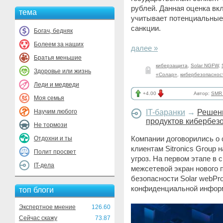
рублей. Данная оценка в
тема
учитывает потенциальные
санкции.
Богач, бедняк
Болеем за наших
далее »
Братья меньшие
киберзащита
,
Solar NGFW
,
Здоровье или жизнь
«Солар»
,
кибербезопаснос
Леди и медведи
+4.00
Автор:
SMR_
Моя семья
Научим любого
IT-баранки
→
Решен
продуктов кибербезо
Не тормози
Компании договорились о
Отдохни и ты
клиентам Sitronics Group
Полит просвет
угроз. На первом этапе в
IT-дела
межсетевой экран нового 
безопасности Solar webPr
конфиденциальной информ
топ блоги
Экспертное мнение
126.60
Сейчас скажу
73.87