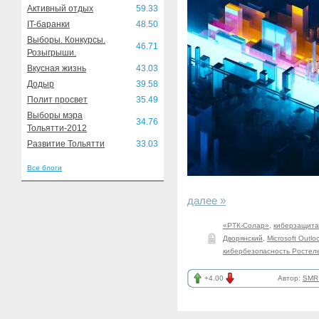
Активный отдых
59.33
IT-баранки
48.50
Выборы. Конкурсы.
46.71
Розыгрыши.
Вкусная жизнь
43.03
Додыр
39.58
Полит просвет
35.49
Выборы мэра
34.76
Тольятти-2012
Развитие Тольятти
33.03
Все блоги
далее »
«РТК-Солар»
,
киберзащита
Дворянский
,
Microsoft Outl
кибербезопасность Ростел
+4.00
Автор:
SMR