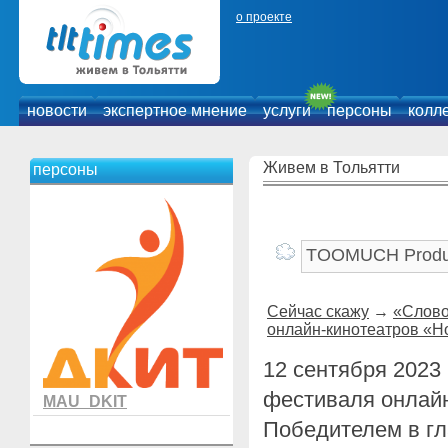
о проекте
новости
экспертное мнение
услуги
персоны
колл
Живем в Тольятти
персоны
Сейчас скажу
→
«Слово
онлайн-кинотеатров «Н
12 сентября 2023
фестиваля онлайн
MAU_DKIT
Победителем в г