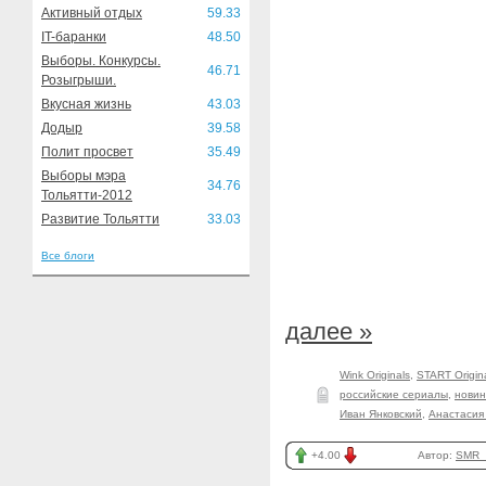
Активный отдых
59.33
IT-баранки
48.50
Выборы. Конкурсы.
46.71
Розыгрыши.
Вкусная жизнь
43.03
Додыр
39.58
Полит просвет
35.49
Выборы мэра
34.76
Тольятти-2012
Развитие Тольятти
33.03
Все блоги
далее »
Wink Originals
,
START Origin
российские сериалы
,
новин
Иван Янковский
,
Анастасия
+4.00
Автор:
SMR_