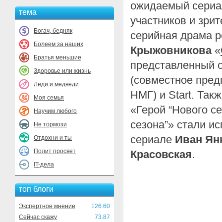
ожидаемый сериал
тема
участников и зри
Богач, бедняк
серийная драма 
Болеем за наших
Крыжовникова
«
Братья меньшие
представленный 
Здоровье или жизнь
(совместное пред
Леди и медведи
НМГ) и Start. Та
Моя семья
«Герой “Нового се
Научим любого
сезона”» стали и
Не тормози
сериале
Иван Ян
Отдохни и ты
Полит просвет
Красовская
.
IT-дела
топ блоги
Экспертное мнение
126.60
Сейчас скажу
73.87