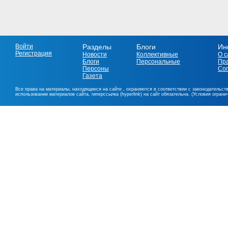
Войти
Разделы
Блоги
Ин
Регистрация
Новости
Коллективные
О с
Блоги
Персональные
Пр
Персоны
Со
Газета
Все права на материалы, находящиеся на сайте , охраняются в соответствии с законодательст
использовании материалов сайта, гиперссылка (hyperlink) на сайт обязательна. (Условия огран