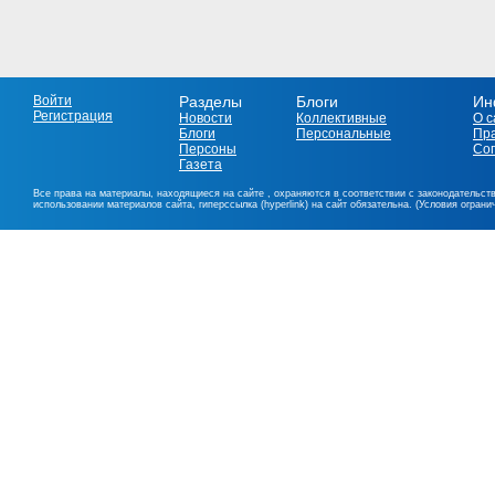
Войти
Разделы
Блоги
Ин
Регистрация
Новости
Коллективные
О с
Блоги
Персональные
Пр
Персоны
Со
Газета
Все права на материалы, находящиеся на сайте , охраняются в соответствии с законодательст
использовании материалов сайта, гиперссылка (hyperlink) на сайт обязательна. (Условия огран