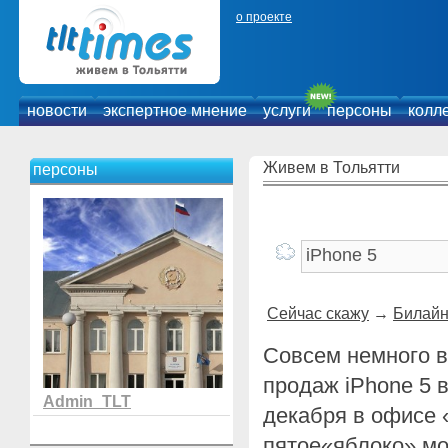
о проекте
новости
экспертное мнение
услуги
персоны
колл
Живем в Тольятти
персоны
Сейчас скажу
→
Билайн
Совсем немного в
продаж iPhone 5 в
Admin_TLT
декабря в офисе 
пятое«яблоко» мо