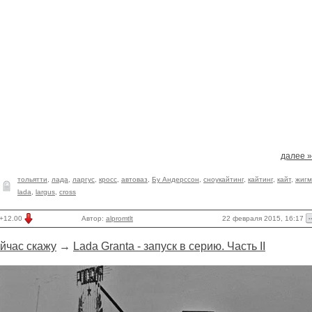
далее »
тольятти
,
лада
,
ларгус
,
кросс
,
автоваз
,
Бу Андерссон
,
сноукайтинг
,
кайтинг
,
кайт
,
жигм
lada
,
largus
,
cross
22 февраля 2015, 16:17
+12.00
Автор:
alpromtlt
йчас скажу
→
Lada Granta - запуск в серию. Часть II