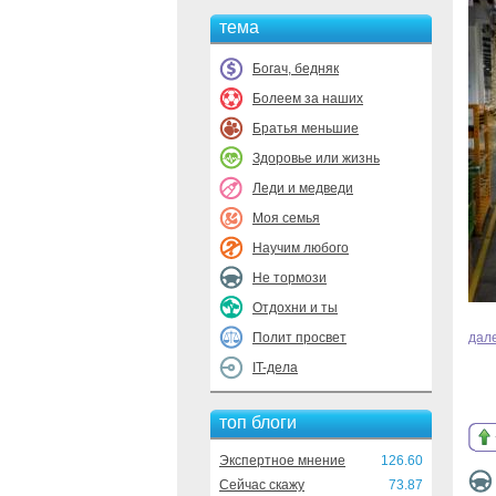
тема
Богач, бедняк
Болеем за наших
Братья меньшие
Здоровье или жизнь
Леди и медведи
Моя семья
Научим любого
Не тормози
Отдохни и ты
Полит просвет
дал
IT-дела
топ блоги
Экспертное мнение
126.60
Сейчас скажу
73.87