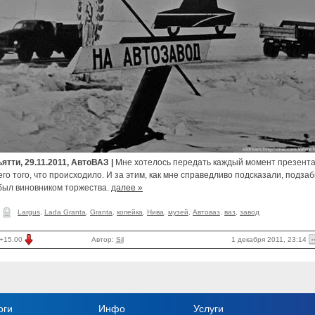
ятти, 29.11.2011, АвтоВАЗ |
Мне хотелось передать каждый момент презент
его того, что происходило. И за этим, как мне справедливо подсказали, подза
 был виновником торжества.
далее »
Largus
,
Lada Granta
,
Granta
,
копейка
,
Нива
,
музей
,
Автоваз
,
ваз
,
завод
1 декабря 2011, 23:14
+15.00
Автор:
Sil
оги
Инфо
Услуги