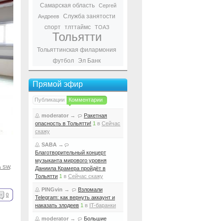
Самарская область
Сергей
Служба занятости
Андреев
спорт
тлттаймс
ТОАЗ
Тольятти
Тольяттинская филармония
футбол
Эл Банк
Прямой эфир
Публикации
Комментарии
moderator
→
Ракетная
опасность в Тольятти!
1
в
Сейчас
скажу
SABA
→
Благотворительный концерт
музыканта мирового уровня
a SW
,
Даниила Крамера пройдёт в
Тольятти
1
в
Сейчас скажу
PINGvin
→
Взломали
0
Telegram: как вернуть аккаунт и
наказать злодеев
1
в
IT-баранки
moderator
→
Большие