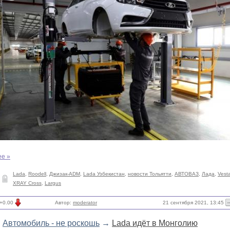
ее »
Lada
,
Roodell
,
Джизак-ADM
,
Lada Узбекистан
,
новости Тольятти
,
АВТОВАЗ
,
Лада
,
Vest
XRAY Cross
,
Largus
21 сентября 2021, 13:45
+0.00
Автор:
moderator
Автомобиль - не роскошь
→
Lada идёт в Монголию