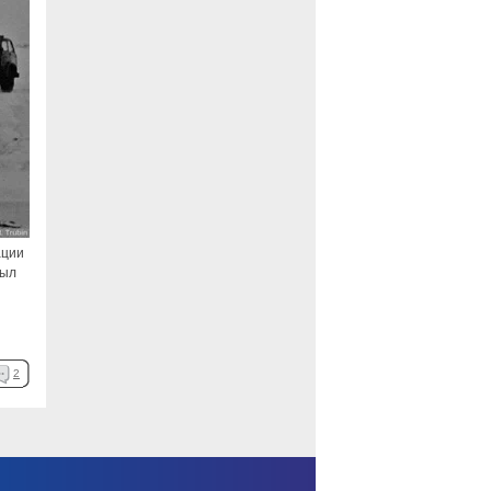
ации
был
2