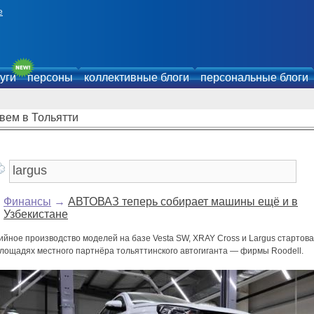
е
уги
персоны
коллективные блоги
персональные блоги
вем в Тольятти
Финансы
→
АВТОВАЗ теперь собирает машины ещё и в
Узбекистане
йное производство моделей на базе Vesta SW, XRAY Cross и Largus стартов
площадях местного партнёра тольяттинского автогиганта — фирмы Roodell.