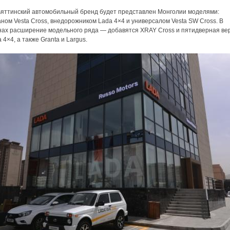
ьяттинский автомобильный бренд будет представлен Монголии моделями:
ном Vesta Cross, внедорожником Lada 4×4 и универсалом Vesta SW Cross. В
нах расширение модельного ряда — добавятся XRAY Cross и пятидверная ве
 4×4, а также Granta и Largus.