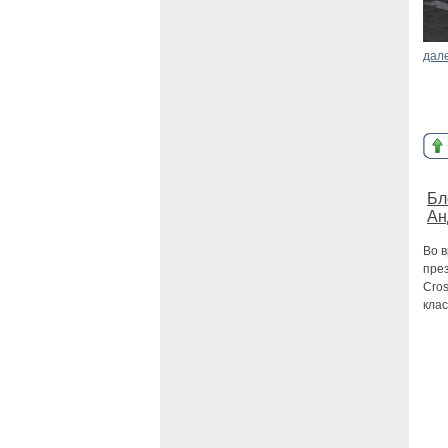
дал
Бл
Ан
Во 
пре
Cros
клас