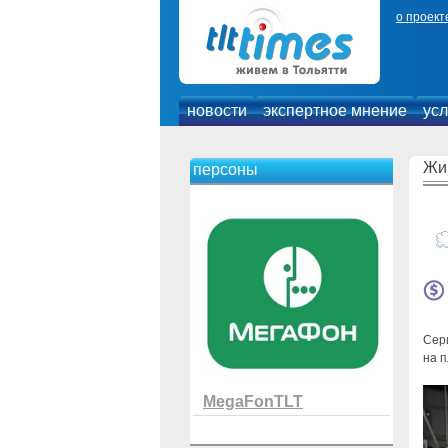
о проект
новости
экспертное мнение
усл
Жи
персоны
Сери
на 
MegaFonTLT