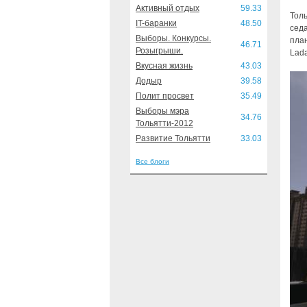
Активный отдых
59.33
Тол
IT-баранки
48.50
седа
Выборы. Конкурсы.
пла
46.71
Розыгрыши.
Lada
Вкусная жизнь
43.03
Додыр
39.58
Полит просвет
35.49
Выборы мэра
34.76
Тольятти-2012
Развитие Тольятти
33.03
Все блоги