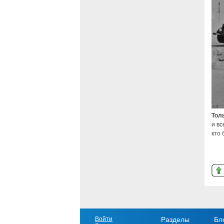
Толь
и вс
кто
Войти
Разделы
Бл