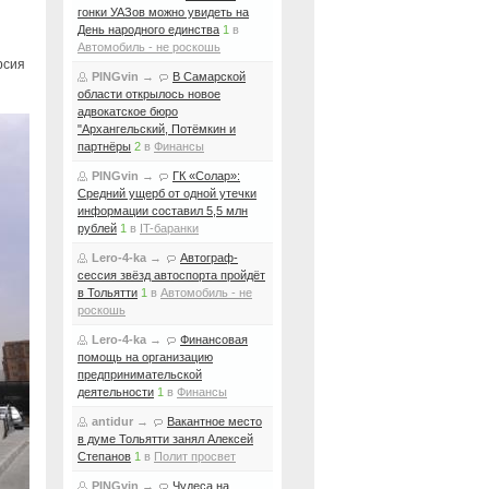
гонки УАЗов можно увидеть на
День народного единства
1
в
Автомобиль - не роскошь
рсия
PINGvin
→
В Самарской
области открылось новое
адвокатское бюро
"Архангельский, Потёмкин и
партнёры
2
в
Финансы
PINGvin
→
ГК «Солар»:
Средний ущерб от одной утечки
информации составил 5,5 млн
рублей
1
в
IT-баранки
Lero-4-ka
→
Автограф-
сессия звёзд автоспорта пройдёт
в Тольятти
1
в
Автомобиль - не
роскошь
Lero-4-ka
→
Финансовая
помощь на организацию
предпринимательской
деятельности
1
в
Финансы
antidur
→
Вакантное место
в думе Тольятти занял Алексей
Степанов
1
в
Полит просвет
PINGvin
→
Чудеса на