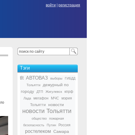
войти
|
регистрация
Тэги
tlt
АВТОВАЗ
выборы
ГИБДД
дежурный по
Тольятти
городу
кпрф
ДТП
Жигулевск
мегафон
МЧС
мэрия
Лада
ало
новости
Тольятти
новости Тольятти
общество
пожарная
Россия
безопасность
Путин
ростелеком
Самара