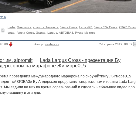
ее »
Lada
,
Монголия
,
новости Тольятти
,
Vesta Cross
,
Lada 4×4
,
Vesta SW Cross
,
XRAY Cross
седан Vesta Cross
,
Granta
,
Largus
,
АВТОВАЗ
,
Руссо Моторс
24 апреля 2019, 08:59
+8.00
Автор:
moderator
ог им. alpromtlt
→
Lada Largus Cross - презентация Бу
дерссоном на марафоне Жигморе015
время проведения международного марафона по сноукайтингу Жигморе015
зидент «АВТОВАЗ» Бу Андерссон представил спортсменам и гостям Lada Larg
s. Мы ездили на них во время соревнований и сделали небольшое видео про 
сную машину и эти дни.