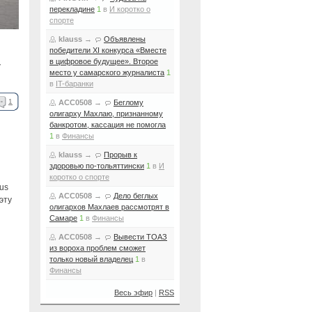
перекладине
1
в
И коротко о
спорте
klauss
→
Объявлены
победители XI конкурса «Вместе
в цифровое будущее». Второе
,
место у самарского журналиста
1
в
IT-баранки
1
ACC0508
→
Беглому
олигарху Махлаю, признанному
банкротом, кассация не помогла
1
в
Финансы
klauss
→
Прорыв к
здоровью по-тольяттински
1
в
И
коротко о спорте
us
ACC0508
→
Дело беглых
эту
олигархов Махлаев рассмотрят в
Самаре
1
в
Финансы
ACC0508
→
Вывести ТОАЗ
из вороха проблем сможет
только новый владелец
1
в
Финансы
Весь эфир
|
RSS