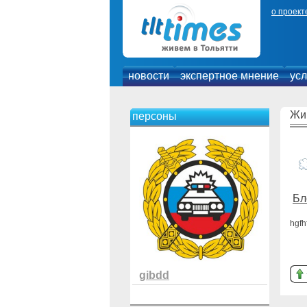
о проект
новости
экспертное мнение
усл
Жи
персоны
Бл
hgfh
gibdd