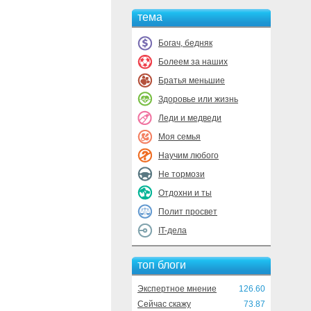
тема
Богач, бедняк
Болеем за наших
Братья меньшие
Здоровье или жизнь
Леди и медведи
Моя семья
Научим любого
Не тормози
Отдохни и ты
Полит просвет
IT-дела
топ блоги
Экспертное мнение
126.60
Сейчас скажу
73.87