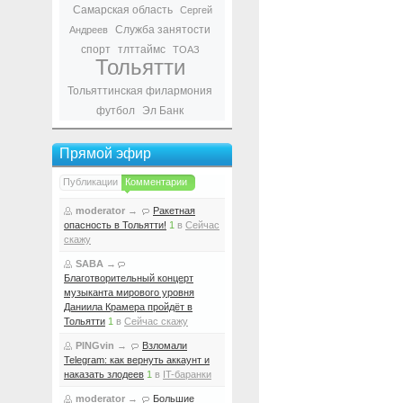
Самарская область
Сергей
Служба занятости
Андреев
спорт
тлттаймс
ТОАЗ
Тольятти
Тольяттинская филармония
футбол
Эл Банк
Прямой эфир
Публикации
Комментарии
moderator
→
Ракетная
опасность в Тольятти!
1
в
Сейчас
скажу
SABA
→
Благотворительный концерт
музыканта мирового уровня
Даниила Крамера пройдёт в
Тольятти
1
в
Сейчас скажу
PINGvin
→
Взломали
Telegram: как вернуть аккаунт и
наказать злодеев
1
в
IT-баранки
moderator
→
Большие