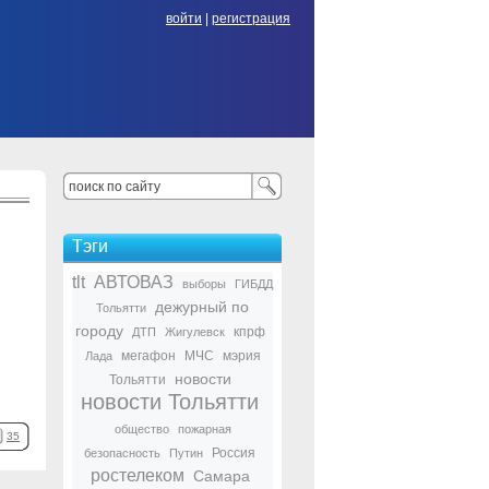
войти
|
регистрация
Тэги
tlt
АВТОВАЗ
выборы
ГИБДД
дежурный по
Тольятти
городу
кпрф
ДТП
Жигулевск
мегафон
МЧС
мэрия
Лада
новости
Тольятти
новости Тольятти
общество
пожарная
35
Россия
безопасность
Путин
ростелеком
Самара