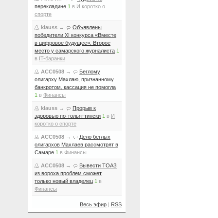
перекладине
1
в
И коротко о
спорте
klauss
→
Объявлены
победители XI конкурса «Вместе
в цифровое будущее». Второе
место у самарского журналиста
1
в
IT-баранки
ACC0508
→
Беглому
олигарху Махлаю, признанному
банкротом, кассация не помогла
1
в
Финансы
klauss
→
Прорыв к
здоровью по-тольяттински
1
в
И
коротко о спорте
ACC0508
→
Дело беглых
олигархов Махлаев рассмотрят в
Самаре
1
в
Финансы
ACC0508
→
Вывести ТОАЗ
из вороха проблем сможет
только новый владелец
1
в
Финансы
Весь эфир
|
RSS