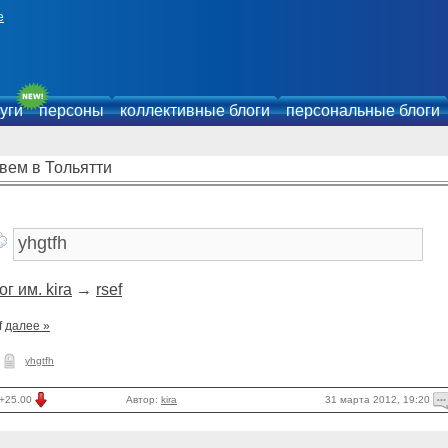
е
уги
персоны
коллективные блоги
персональные блоги
вем в Тольятти
ог им. kira
→
rsef
f
далее »
yhgtfh
31 марта 2012, 19:20
+25.00
Автор:
kira