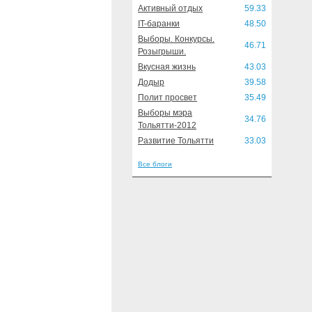
Активный отдых
59.33
IT-баранки
48.50
Выборы. Конкурсы.
46.71
Розыгрыши.
Вкусная жизнь
43.03
Додыр
39.58
Полит просвет
35.49
Выборы мэра
34.76
Тольятти-2012
Развитие Тольятти
33.03
Все блоги