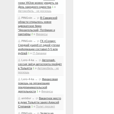
гонки УАЗов можно увидеть на
День народного единства
1
в
Автомобиль - не роскошь
PINGvin
→
В Самарской
области открылось новое
адвокатское бюро
"Архангельский, Потёмкин и
партнёры
2
в
Финансы
PINGvin
→
ГК «Солар»:
Средний ущерб от одной утечки
информации составил 5,5 млн
рублей
1
в
IT-баранки
Lero-4-ka
→
Автограф-
сессия звёзд автоспорта пройдёт
в Тольятти
1
в
Автомобиль - не
роскошь
Lero-4-ka
→
Финансовая
помощь на организацию
предпринимательской
деятельности
1
в
Финансы
antidur
→
Вакантное место
в думе Тольятти занял Алексей
Степанов
1
в
Полит просвет
PINGvin
→
Чудеса на