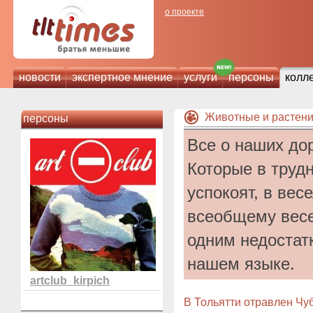
о проекте
новости
экспертное мнение
услуги
персоны
колл
Животные и растен
персоны
Все о наших до
Которые в трудн
успокоят, в вес
всеобщему весе
одним недостат
нашем языке.
artclub_kirpich
В Тольятти отравлен Чу