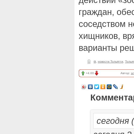
граждан, обе
соседством 
хищников, вр
варианты ре
tlt
,
новости Тольятти
,
Толья
+4.00
Автор:
a
Коммента
сегодня 