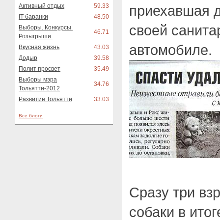
Активный отдых
59.33
приехавшая 
IT-баранки
48.50
своей санита
Выборы. Конкурсы.
46.71
Розыгрыши.
автомобиле.
Вкусная жизнь
43.03
Додыр
39.58
Полит просвет
35.49
Выборы мэра
34.76
Тольятти-2012
Развитие Тольятти
33.03
Все блоги
Сразу три вз
собаки в ито