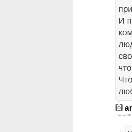
при
И п
ко
лю
сво
что
Что
люб
a
2 июля 201