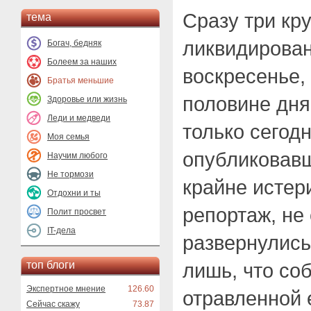
Сразу три кр
тема
ликвидирован
Богач, бедняк
Болеем за наших
воскресенье, 
Братья меньшие
половине дня
Здоровье или жизнь
Леди и медведи
только сегодн
Моя семья
опубликовав
Научим любого
Не тормози
крайне истер
Отдохни и ты
репортаж, не
Полит просвет
IT-дела
развернулись
топ блоги
лишь, что со
Экспертное мнение
126.60
отравленной 
Сейчас скажу
73.87