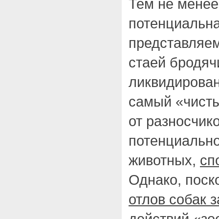
Тем не менее,
потенциальна
представляем
стаей бродяч
ликвидирован
самый «чисты
от разносчик
потенциально
животных,
сп
Однако, поск
отлов собак 
действий «зо