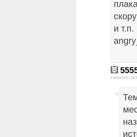
плака
скор
и т.п.
angry
555
2 июля 2011, 19:
Тем
мес
наз
ист