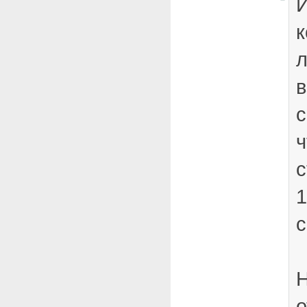
И
к
л
в
с
ч
с
1
Н
о