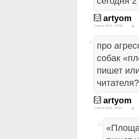
сегодня 2
artyom
2 июля 2011, 18:58
про агрес
собак «п
пишет или
читателя?
artyom
2 июля 2011, 19:01
«Площа