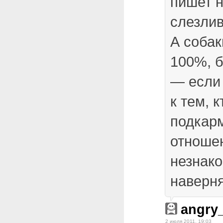
пишет н
слезлив
А собак
100%, 
— если
к тем, к
подкарм
отноше
незнак
наверня
angry
2 июля 2011, 19:03