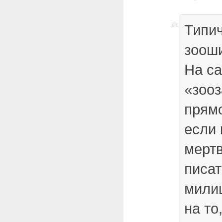
Типич
зоош
На са
«зоо
прям
если 
мертв
писат
мили
на то