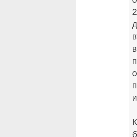
2
д
в
в
п
о
п
и
К
б