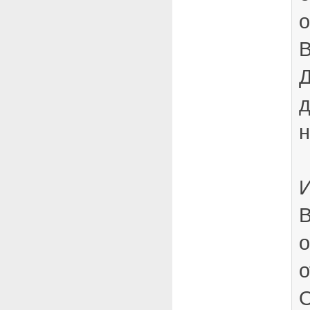
В
Д
д
н
И
В
о
о