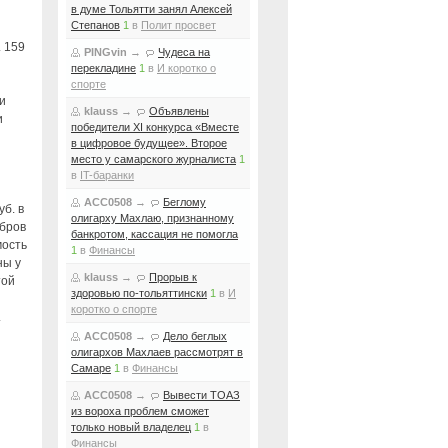
в думе Тольятти занял Алексей
Степанов
1
в
Полит просвет
. 159
PINGvin
→
Чудеса на
перекладине
1
в
И коротко о
спорте
и
klauss
→
Объявлены
и
победители XI конкурса «Вместе
в цифровое будущее». Второе
место у самарского журналиста
1
в
IT-баранки
ACC0508
→
Беглому
уб. в
олигарху Махлаю, признанному
абров
банкротом, кассация не помогла
мость
1
в
Финансы
ны у
klauss
→
Прорыв к
той
здоровью по-тольяттински
1
в
И
коротко о спорте
.
ACC0508
→
Дело беглых
олигархов Махлаев рассмотрят в
Самаре
1
в
Финансы
ACC0508
→
Вывести ТОАЗ
из вороха проблем сможет
только новый владелец
1
в
Финансы