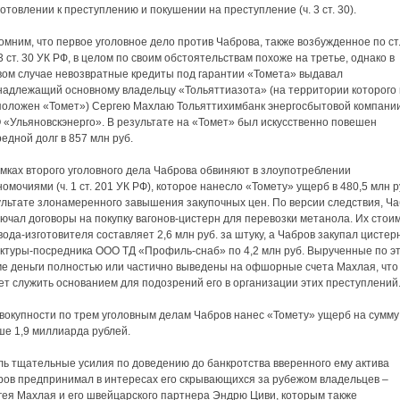
отовлении к преступлению и покушении на преступление (ч. 3 cт. 30).
мним, что первое уголовное дело против Чаброва, также возбужденное по ст
 3 ст. 30 УК РФ, в целом по своим обстоятельствам похоже на третье, однако в
вом случае невозвратные кредиты под гарантии «Томета» выдавал
надлежащий основному владельцу «Тольяттиазота» (на территории которого 
положен «Томет») Сергею Махлаю Тольяттихимбанк энергосбытовой компани
 «Ульяновскэнерго». В результате на «Томет» был искусственно повешен
едной долг в 857 млн руб.
мках второго уголовного дела Чаброва обвиняют в злоупотреблении
омочиями (ч. 1 ст. 201 УК РФ), которое нанесло «Томету» ущерб в 480,5 млн р
ультате злонамеренного завышения закупочных цен. По версии следствия, Ч
ючал договоры на покупку вагонов-цистерн для перевозки метанола. Их стои
вода-изготовителя составляет 2,6 млн руб. за штуку, а Чабров закупал цистер
уктуры-посредника ООО ТД «Профиль-снаб» по 4,2 млн руб. Вырученные по э
ме деньги полностью или частично выведены на офшорные счета Махлая, что
т служить основанием для подозрений его в организации этих преступлений
овокупности по трем уголовным делам Чабров нанес «Томету» ущерб на сумму
ше 1,9 миллиарда рублей.
ль тщательные усилия по доведению до банкротства вверенного ему актива
ров предпринимал в интересах его скрывающихся за рубежом владельцев –
гея Махлая и его швейцарского партнера Эндрю Циви, которым также