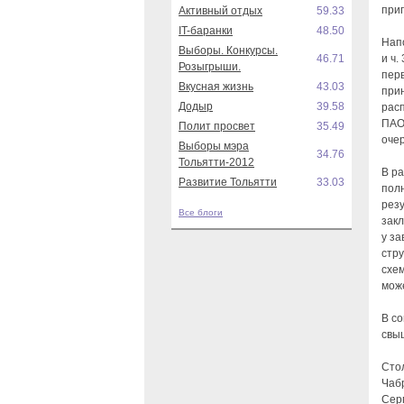
приг
Активный отдых
59.33
IT-баранки
48.50
Напо
Выборы. Конкурсы.
46.71
и ч.
Розыгрыши.
пер
Вкусная жизнь
43.03
при
Додыр
39.58
рас
ПАО
Полит просвет
35.49
очер
Выборы мэра
34.76
Тольятти-2012
В ра
Развитие Тольятти
33.03
полн
рез
Все блоги
закл
у за
стр
схе
може
В с
свы
Сто
Чаб
Сер