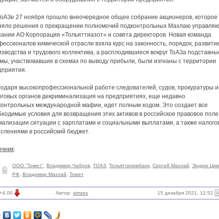
ТоАЗе 27 ноября прошло внеочередное общее собрание акционеров, которое
няло решения о прекращении полномочий подконтрольных Махлаю управля
пании АО Корпорация «Тольяттиазот» и совета директоров. Новая команда
ессионалов химической отрасли взяла курс на законность, порядок, развити
зводства и трудового коллектива, а расплодившиеся вокруг ТоАЗа подставны
мы, участвовавшие в схемах по выводу прибыли, были изгнаны c территории
дприятия.
годаря высокопрофессиональной работе следователей, судов, прокуратуры и
оговых органов декриминализация на предприятиях, еще недавно
контрольных международной мафии, идет полным ходом. Это создает все
ходимые условия для возвращения этих активов в российское правовое поле
мализации ситуации с зарплатами и социальными выплатами, а также налог
ислениями в российский бюджет.
очник
.
ООО "Томет"
,
Владимир Чабров
,
ТОАЗ
,
Тольяттихимбанк
,
Сергей Махлай
,
Эндрю Цив
РФ
,
Владимир Махлай
,
Томет
15 декабря 2021, 12:52
+4.00
Автор:
ximzes