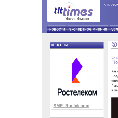
о проект
новости
экспертное мнение
усл
персоны
Оч
"То
Как
Вла
угол
Рук
в ма
SMR_Rostelecom