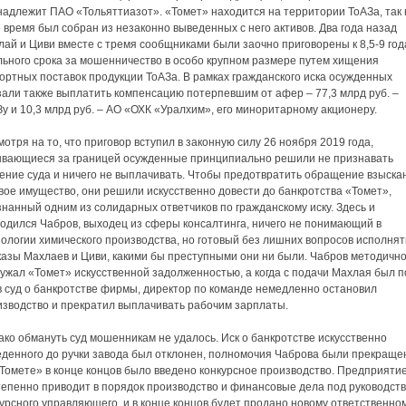
адлежит ПАО «Тольяттиазот». «Томет» находится на территории ТоАЗа, так к
 время был собран из незаконно выведенных с него активов. Два года назад
ай и Циви вместе с тремя сообщниками были заочно приговорены к 8,5-9 го
льного срока за мошенничество в особо крупном размере путем хищения
ортных поставок продукции ТоАЗа. В рамках гражданского иска осужденных
зали также выплатить компенсацию потерпевшим от афер – 77,3 млрд руб. –
у и 10,3 млрд руб. – АО «ОХК «Уралхим», его миноритарному акционеру.
отря на то, что приговор вступил в законную силу 26 ноября 2019 года,
ывающиеся за границей осужденные принципиально решили не признавать
ение суда и ничего не выплачивать. Чтобы предотвратить обращение взыска
вое имущество, они решили искусственно довести до банкротства «Томет»,
нанный одним из солидарных ответчиков по гражданскому иску. Здесь и
годился Чабров, выходец из сферы консалтинга, ничего не понимающий в
ологии химического производства, но готовый без лишних вопросов исполнят
казы Махлаев и Циви, какими бы преступными они ни были. Чабров методичн
ужал «Томет» искусственной задолженностью, а когда с подачи Махлая был 
в суд о банкротстве фирмы, директор по команде немедленно остановил
изводство и прекратил выплачивать рабочим зарплаты.
ко обмануть суд мошенникам не удалось. Иск о банкротстве искусственно
еденного до ручки завода был отклонен, полномочия Чаброва были прекраще
Томете» в конце концов было введено конкурсное производство. Предприяти
тепенно приводит в порядок производство и финансовые дела под руководст
урсного управляющего, и в конце концов будет продано новому ответственно