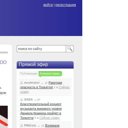
войти
|
регистрация
ООО
Прямой эфир
Публикации
Комментарии
moderator
→
Ракетная
опасность в Тольятти!
1
в
Сейчас
.
скажу
удом
SABA
→
Благотворительный концерт
музыканта мирового уровня
Даниила Крамера пройдёт в
Тольятти
1
в
Сейчас скажу
PINGvin
→
Взломали