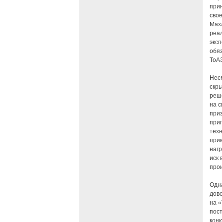
прин
свое
Махл
реа
эксп
обя
ТоАЗ
Несм
скр
реш
на с
приз
при
техн
при
нагр
иск 
про
Одна
дов
на «
пос
конк