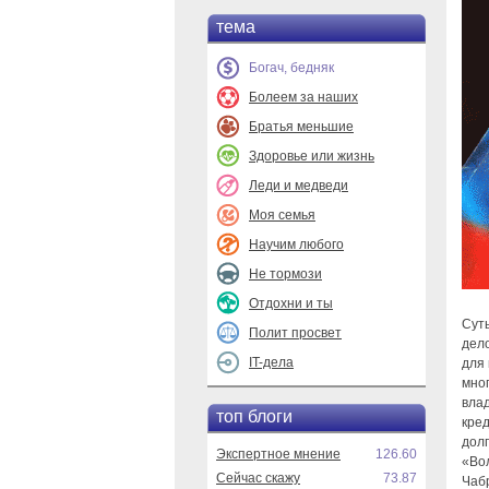
тема
Богач, бедняк
Болеем за наших
Братья меньшие
Здоровье или жизнь
Леди и медведи
Моя семья
Научим любого
Не тормози
Отдохни и ты
Сут
Полит просвет
дело
IT-дела
для 
мно
вла
топ блоги
кре
долг
Экспертное мнение
126.60
«Вол
Сейчас скажу
73.87
Чабр