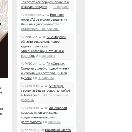
Telegram: как вернуть аккаунт и
наказать злодеев
1
в
IT-баранки
moderator
→
Большие
гонки УАЗов можно увидеть на
День народного единства
1
в
Автомобиль - не роскошь
PINGvin
→
В Самарской
области открылось новое
адвокатское бюро
"Архангельский, Потёмкин и
партнёры
2
в
Финансы
PINGvin
→
ГК «Солар»:
Средний ущерб от одной утечки
информации составил 5,5 млн
рублей
1
в
IT-баранки
Lero-4-ka
→
Автограф-
е
сессия звёзд автоспорта пройдёт
ам
в Тольятти
1
в
Автомобиль - не
роскошь
Lero-4-ka
→
Финансовая
ые
помощь на организацию
ма
предпринимательской
деятельности
1
в
Финансы
antidur
→
Вакантное место