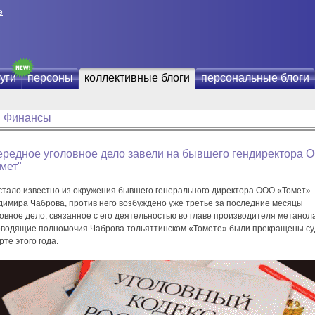
е
уги
персоны
коллективные блоги
персональные блоги
Финансы
ередное уголовное дело завели на бывшего гендиректора 
мет"
 стало известно из окружения бывшего генерального директора ООО «Томет»
димира Чаброва, против него возбуждено уже третье за последние месяцы
овное дело, связанное с его деятельностью во главе производителя метанола
оводящие полномочия Чаброва тольяттинском «Томете» были прекращены с
рте этого года.