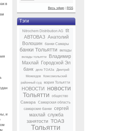
ак в
Весь эфир
|
RSS
дам
Тэги
tlt
Nitrochem Distribution AG
АВТОВАЗ
Анатолий
Волошин
банки Самары
банки Тольятти
вклады
Владимир
ния
вклады тольятти
Махлай
Городской Эл
банк
дело ТОАЗа
Дмитрий
Межеедов
Комсомольский
ь
мэрия Тольятти
о
районный суд
новости
подан
НОВОСТИ
Тольятти
общество
Самара
Самарская область
сергей
самарские банки
ны, и
махлай
служба
е
ТОАЗ
занятости
вом
Тольятти
му