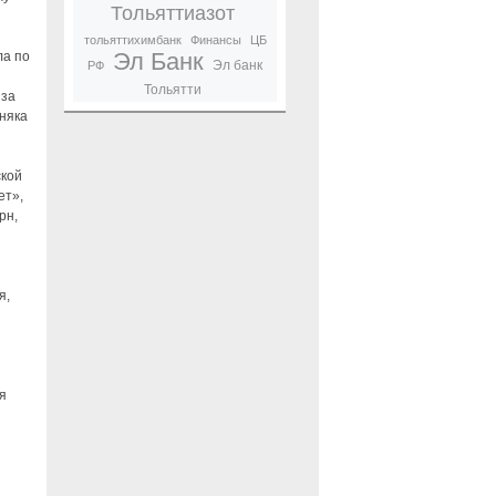
Тольяттиазот
тольяттихимбанк
Финансы
ЦБ
Эл Банк
ла по
Эл банк
РФ
Тольятти
 за
рняка
ской
ет»,
рн,
я,
я