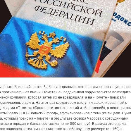
ь новых обвинений против Чаброва в целом похожа на самое первое уголовно
 против него – от имени «Томета» он подписывал поручительства по кредит
некой компании, которая затем их не возвращала, а на «Томете» повисали
гомиллионные долги. На этот раз кредитором выступил аффилированный с
дельцами «Томета» «Банк развития технологий и сбережений», а невозвратн
диты брало ООО «Волжский город», аффилированное с теми же лицами. Сум
а, который повис на «Томете» в результате сговора Чаброва с сотрудниками
жского города» и банка, составила почти 590 млн руб. В рамках этого дела,
ов подозреваются в мошенничестве в особо крупном размере (ст. 159) и