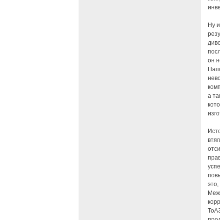
инве
Ну 
резу
диве
посл
он н
Нап
нев
ком
а та
кото
изго
Ист
втяг
отс
пра
усп
повы
это,
Меже
корр
ТоА
про