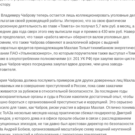
стору.
и Владимиру Чаброву теперь остается лишь коллекционировать уголовные де
льтатам своей руководящей работы. Интересно, что за свою фактически
рсионную деятельность во главе «Томета» он получал 5,7 млн руб. в месяц, а
едние два года сверх этого ему выписали еще и премию в 430 млн руб. Наве
е предполагал, что такая «работа мечты» обернется валом уголовных дел.
омним, что также Чаброва обвиняют в аналогичной афере с выдачей
озвратных кредитов принадлежащим Махлаю Тольяттихимбанком энергетиче
пании ПАО «Ульяновскэнерго», по которым поручителем также выступал «Том
кже в злоупотреблении полномочиями (ст. 201 УК РФ) при закупке вагон-цисте
рые Чабров через посредника закупал вдвое дороже, чем цена завода-
товителя.
ория Чаброва должна послужить примером для других доверенных лиц Махла
иваемых им в совершение преступлений в России, пока сами заказчики
иживаются за рубежом в относительной безопасности. За последние годы
воохранительные органы и суды в России накопили достаточный опыт, чтобы
ешно бороться с организованной преступностью и коррупцией. Это серьезно
сило для таких, как Чабров, риски участия в аферах Махлая. Отлично понима
 с ТоАЗа несколько месяцев назад практически сбежал гендиректор Дмитрий
едов, у которого дома и в офисе прошли обыски в связи с расследованием
упционных эпизодов, не так давно был арестован директор по безопасности
За Андрей Бобков, организовавший масштабную схему хищений неучтенной
дукции, запчастей и оборудования с территории предприятия.