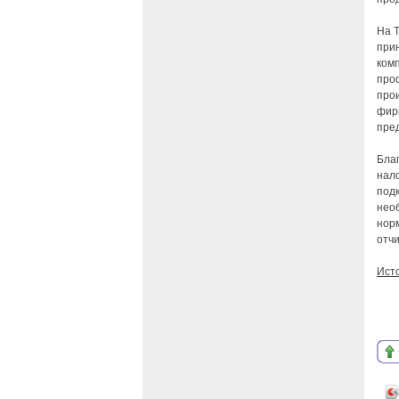
На 
при
ком
проф
прои
фир
пре
Бла
нал
под
необ
нор
отч
Ист