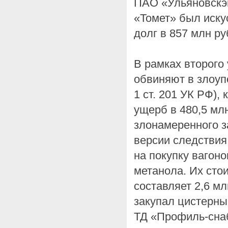
ПАО «Ульяновскэн
«Томет» был иску
долг в 857 млн ру
В рамках второго
обвиняют в злоуп
1 ст. 201 УК РФ),
ущерб в 480,5 млн
злонамеренного з
версии следствия
на покупку вагон
метанола. Их сто
составляет 2,6 мл
закупал цистерны
ТД «Профиль-снаб