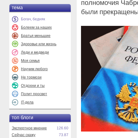
полномочия Чабро
тема
были прекращены 
Богач, бедняк
Болеем за наших
Братья меньшие
Здоровье или жизнь
Леди и медведи
Моя семья
Научим любого
Не тормози
Отдохни и ты
Полит просвет
IT-дела
топ блоги
Экспертное мнение
126.60
Сейчас скажу
73.87