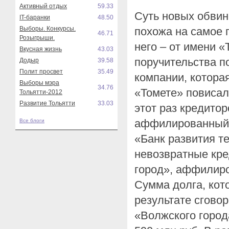
Активный отдых
59.33
Суть новых обвин
IT-баранки
48.50
Выборы. Конкурсы.
похожа на самое 
46.71
Розыгрыши.
него – от имени 
Вкусная жизнь
43.03
поручительства п
Додыр
39.58
Полит просвет
35.49
компании, которая
Выборы мэра
34.76
«Томете» повисал
Тольятти-2012
Развитие Тольятти
33.03
этот раз кредито
аффилированный 
Все блоги
«Банк развития т
невозвратные кр
город», аффилиро
Сумма долга, кот
результате сгово
«Волжского город