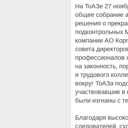
На ТоАЗе 27 ноя
общее собрание а
решения о прекр
подконтрольных 
компании АО Корп
совета директоро
профессионалов х
на законность, по
и трудового колл
вокруг ТоАЗа по
участвовавшие в 
были изгнаны c т
Благодаря высок
следователей, су