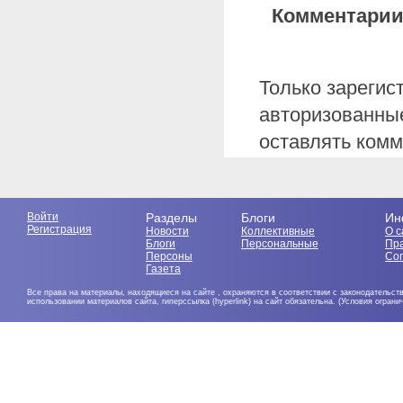
Комментарии
Только зарегис
авторизованные
оставлять комм
Войти
Разделы
Блоги
Ин
Регистрация
Новости
Коллективные
О с
Блоги
Персональные
Пр
Персоны
Со
Газета
Все права на материалы, находящиеся на сайте , охраняются в соответствии с законодательст
использовании материалов сайта, гиперссылка (hyperlink) на сайт обязательна. (Условия огран