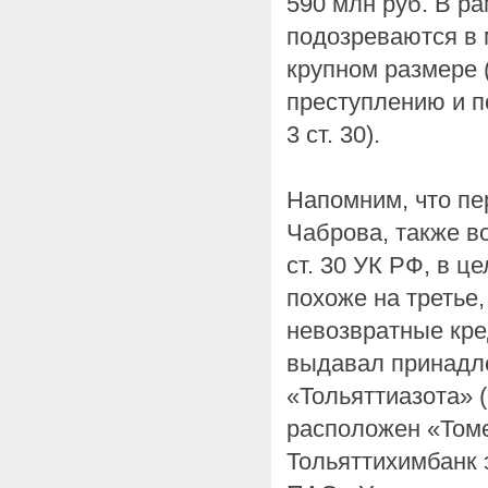
590 млн руб. В ра
подозреваются в 
крупном размере (
преступлению и п
3 cт. 30).
Напомним, что пе
Чаброва, также во
ст. 30 УК РФ, в ц
похоже на третье,
невозвратные кре
выдавал принадл
«Тольяттиазота» (
расположен «Том
Тольяттихимбанк 