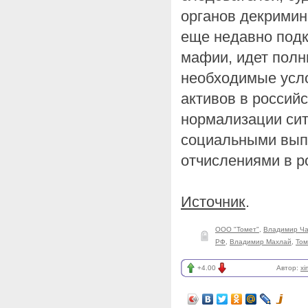
органов декримин
еще недавно под
мафии, идет полн
необходимые усл
активов в россий
нормализации сит
социальными вып
отчислениями в р
Источник
.
ООО "Томет"
,
Владимир Ч
РФ
,
Владимир Махлай
,
Том
+4.00
Автор:
xi