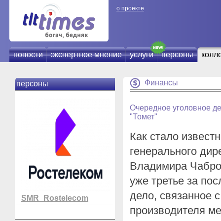
о проекте
новости
экспертное мнение
услуги
персоны
колл
Финансы
персоны
Очередное уголовное де
"Томет"
Как стало извест
генерального дир
Владимира Чабров
уже третье за по
дело, связанное с
SMR_Rostelecom
производителя м