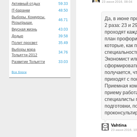
23 июня 2016, 08:04
Активный отдых
59.33
IT-баранки
48.50
Выборы. Конкурсы.
Да, в июне п
46.71
Розыгрыши.
2 раза: 23 и 2
Вкусная жизнь
43.03
проходят кажд
Додыр
39.58
план профори
Полит просвет
35.49
которые, как 
Выборы мэра
специальность
34.76
Тольятти-2012
Экономист или
Развитие Тольятти
33.03
сформировать
получается, 
Все блоги
приходят с по
Приемная ком
приему работа
специалисты 
подготовки, 
проконсульти
Vahtina
23 июня 2016, 10