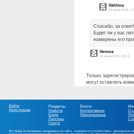
Vahtina
23 июня 2016, 17
Спасибо, за ответ
Будет ли у вас лет
намерены его про
Verona
23 июня 2016, 20:22
Только зарегистриро
могут оставлять ком
Войти
Разделы
Блоги
Ин
Регистрация
Новости
Коллективные
О с
Блоги
Персональные
Пр
Персоны
Со
Газета
Все права на материалы, находящиеся на сайте , охраняются в соответствии с законодательст