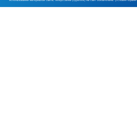
использовании материалов сайта, гиперссылка (hyperlink) на сайт обязательна. (Условия огран