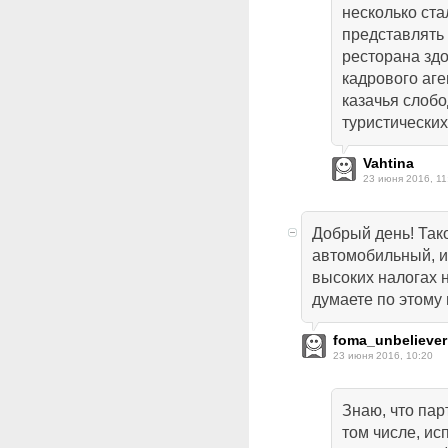
несколько ста
представлять
ресторана зд
кадрового аге
казачья слоб
туристических
Vahtina
23 июня 2016, 11
Добрый день! Так
автомобильный, и
высоких налогах 
думаете по этому
foma_unbeliever
23 июня 2016, 10:20
Знаю, что пар
том числе, ис