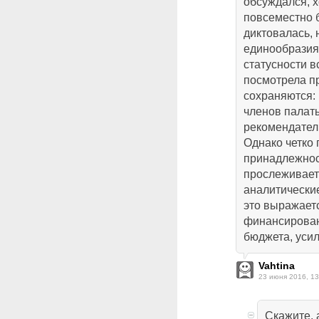
обсуждался, 
повсеместно 
диктовалась, 
единообразия
статусности в
посмотрела п
сохраняются: 
членов палат
рекомендател
Однако четко 
принадлежност
прослеживает
аналитические
это выражаетс
финансирован
бюджета, уси
Vahtina
23 июня 2016, 13
Скажите,