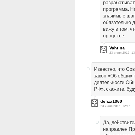
разрабатыват
программа. На
значимые шаги
обязательно д
вижу в том, ч
процессе.
Vahtina
23 июня 2016, 13
Известно, что Со
закон «Об общих 
деятельности Общ
РФ», скажите, буд
deliza1960
23 июня 2016, 12:15
Да, действите
направлен Пр