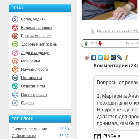
тема
Богач, бедняк
Болеем за наших
Маргарита Вахтина ПВГУС
Братья меньшие
+0.00
Автор:
P
Здоровье или жизнь
Леди и медведи
Моя семья
Комментарии (
23
)
Научим любого
Не тормози
Вопросы от редак
Отдохни и ты
Полит просвет
1. Маргарита Ана
проходят дни отк
IT-дела
На уровне «до пос
делается для про
топ блоги
понимая, кем быт
Экспертное мнение
126.60
PINGvin
Сейчас скажу
73.87