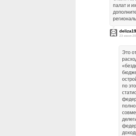
палат и и
дополнит
регионал
deliza1
23 июня 20
Это о
расхо
«безд
бюдже
остро
по эт
статис
федер
полно
совме
делег
федер
доход