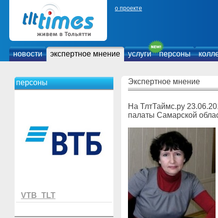
о проекте
новости
экспертное мнение
услуги
персоны
колл
Экспертное мнение
персоны
На ТлтТаймс.ру 23.06.2
палаты Самарской обла
VTB_TLT