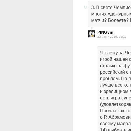
3. В свете Чемпи
многих «дежурны
матчи? Болеете? Е
PINGvin
23 июня 2016, 08:12
Я слежу за Че
игрой нашей с
столько за фу
российский сп
проблем. На 
лучше всего, 
и зрелищном в
есть игра суп
(удовлетворя
Прочла как-то
о Р. Абрамови
своему малоле
14) выбрать и