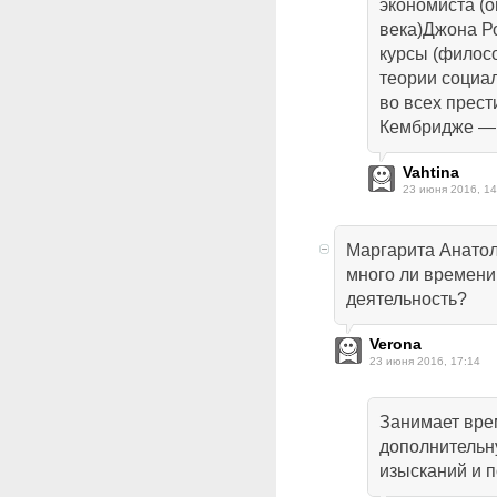
экономиста (о
века)Джона Ро
курсы (филос
теории социа
во всех прес
Кембридже — 
Vahtina
23 июня 2016, 14
Маргарита Анатол
много ли времени
деятельность?
Verona
23 июня 2016, 17:14
Занимает врем
дополнительн
изысканий и п