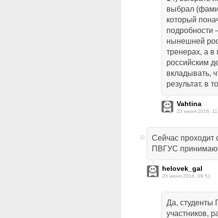
выбрал (фами
который понач
подробности —
нынешней рос
тренерах, а в
российским де
вкладывать, 
результат. в т
Vahtina
23 июня 2016, 11
Сейчас проходит 
ПВГУС принимают
helovek_gal
23 июня 2016, 09:51
Да, студенты
участников, р