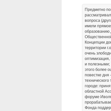
Предметно по
рассматривал
вопроса (дру
имели прямое
образованию 
Общественной
Концепции до
территории г.
очень злободн
оптимизация,
и полезными; 
этого более 
повестке дня 
технического 
городе: прин
областной Ас
форуме Иволг
прорабатывае
Фонда поддерж