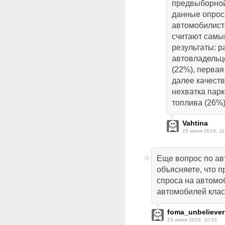
предвыборной
данные опрос
автомобилисто
считают самы
результаты: 
автовладельце
(22%), первая
далее качеств
нехватка парк
топлива (26%
Vahtina
23 июня 2016, 11
Еще вопрос по ав
объясняете, что 
спроса на автомоб
автомобилей клас
foma_unbeliever
23 июня 2016, 10:51