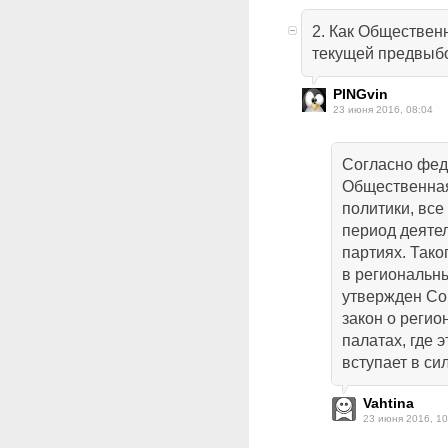
2. Как Обществен
текущей предвыб
PINGvin
23 июня 2016, 08:04
Согласно фед
Общественная
политики, вс
период деятел
партиях. Тако
в региональны
утвержден Со
закон о реги
палатах, где 
вступает в сил
Vahtina
23 июня 2016, 10