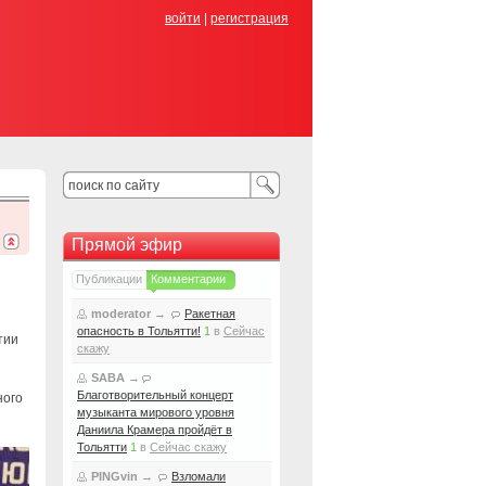
войти
|
регистрация
Прямой эфир
Публикации
Комментарии
moderator
→
Ракетная
опасность в Тольятти!
1
в
Сейчас
тии
скажу
SABA
→
Благотворительный концерт
ного
музыканта мирового уровня
Даниила Крамера пройдёт в
Тольятти
1
в
Сейчас скажу
PINGvin
→
Взломали