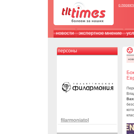
о проект
новости
экспертное мнение
усл
персоны
нов
Бок
Ев
Перв
Вла
Вах
без
кот
кла
filarmoniatol