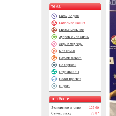
тема
Богач, бедняк
Болеем за наших
Братья меньшие
Здоровье или жизнь
Леди и медведи
Моя семья
Научим любого
Не тормози
Отдохни и ты
Полит просвет
IT-дела
топ блоги
Экспертное мнение
126.60
Сейчас скажу
73.87