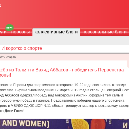
е
уги
персоны
коллективные блоги
персональные блоги
И коротко о спорте
ости спорта
сёр из Тольятти Вахид Аббасов - победитель Первенства
ропы!
енство Европы для спортсменов в возрасте 19-22 года состоялось в городе
дикавказ. В финальном поединке 17 марта 2019 года в столице Северной Осе
ид Аббасов
одержал победу над боксёром из Англии, оформив тем самым
оговорочную победу в турнире. Поздравляем с победой нашего спортсмена,
орого в МБУДО СДЮСШОР №11 «Бокс» тренирует мастер спорта международ
сса
Деви Гогия
!