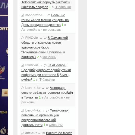
Telegram: как вернуть аккаунт и
наказать злодеев
1
в
IT-баранки
moderator
→
Большие
гонки УАЗов можно увидеть на
День народного единства
1
в
Автомобиль - не роскошь
PINGvin
→
В Самарской
области открылось новое
адвокатское бюро
"Архангельский, Потёмкин и
партнёры
2
в
Финансы
PINGvin
→
ГК «Солар»:
Средний ущерб от одной утечки
информации составил 5,5 млн
рублей
1
в
IT-баранки
Lero-4-ka
→
Автограф-
сессия звёзд автоспорта пройдёт
в Тольятти
1
в
Автомобиль - не
роскошь
Lero-4-ka
→
Финансовая
помощь на организацию
предпринимательской
деятельности
1
в
Финансы
antidur
→
Вакантное место