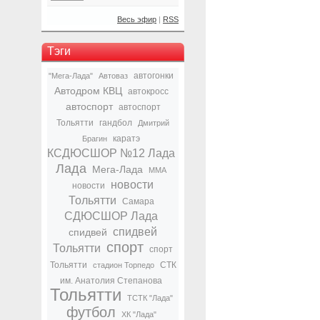
Весь эфир
|
RSS
Тэги
автогонки
"Мега-Лада"
Автоваз
Автодром КВЦ
автокросс
автоспорт
автоспорт
Тольятти
гандбол
Дмитрий
каратэ
Брагин
КСДЮСШОР №12 Лада
Лада
Мега-Лада
ММА
новости
новости
Тольятти
Самара
СДЮСШОР Лада
спидвей
спидвей
спорт
Тольятти
спорт
Тольятти
СТК
стадион Торпедо
им. Анатолия Степанова
Тольятти
ТСТК "Лада"
футбол
ХК "Лада"