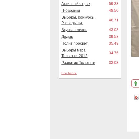
Активный отдых
59.33
IT-баранки
48.50
Выборы. Конкурсы.
46.71
Розыгрыши.
Вкусная жизнь
43.03
Додыр
39.58
Полит просвет
35.49
Выборы мэра
34.76
Тольятти-2012
Развитие Тольятти
33.03
Все блоги