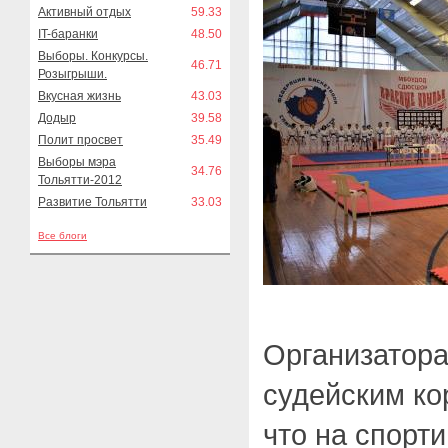
Активный отдых
59.33
IT-баранки
48.50
Выборы. Конкурсы.
46.71
Розыгрыши.
Вкусная жизнь
43.03
Додыр
39.58
Полит просвет
35.49
Выборы мэра
34.76
Тольятти-2012
Развитие Тольятти
33.03
Все блоги
Организатора
судейским ко
что на спорт