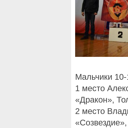
Мальчики 10-1
1 место Але
«Дракон», То
2 место Вла
«Созвездие»,