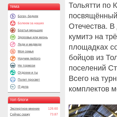
Тольятти по К
тема
посвящённый
Богач, бедняк
Болеем за наших
Отечества. В
Братья меньшие
кумитэ на тр
Здоровье или жизнь
Леди и медведи
площадках с
Моя семья
бойцов из То
Научим любого
поселений Ст
Не тормози
Отдохни и ты
Всего на тур
Полит просвет
комплектов м
IT-дела
топ блоги
Экспертное мнение
126.60
Сейчас скажу
73.87