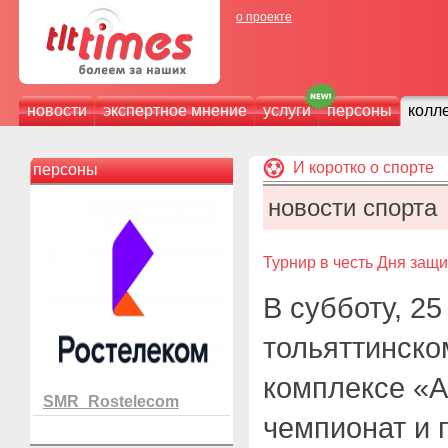
о проекте
новости
экспертное мнение
услуги
персоны
колл
И коротко о спорте
персоны
новости спорта
Турнир в честь Дня защ
В субботу, 2
тольяттинско
комплексе «
SMR_Rostelecom
чемпионат и п