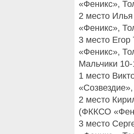
«Феникс», То
2 место Илья
«Феникс», То
3 место Егор
«Феникс», То
Мальчики 10-1
1 место Викт
«Созвездие»,
2 место Кири
(ФККСО «Фени
3 место Серг