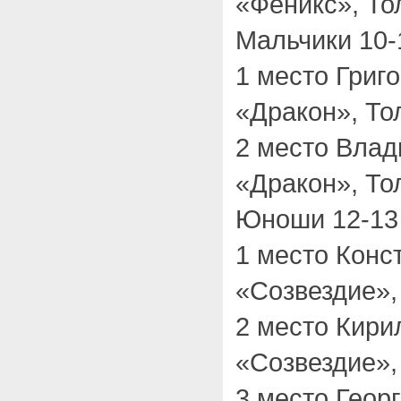
«Феникс», То
Мальчики 10-
1 место Григ
«Дракон», То
2 место Вла
«Дракон», То
Юноши 12-13 
1 место Конс
«Созвездие»,
2 место Кири
«Созвездие»,
3 место Геор