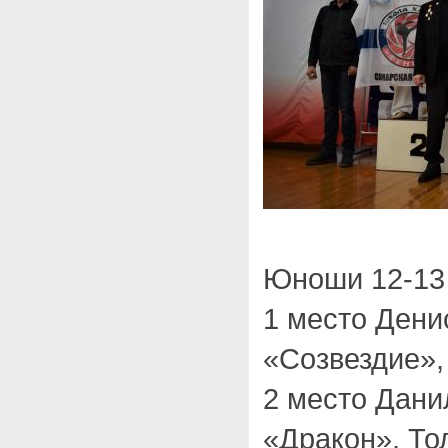
Юноши 12-13 
1 место Ден
«Созвездие»,
2 место Дан
«Дракон», То