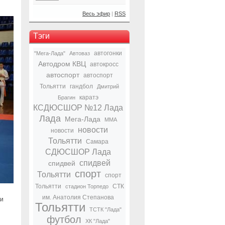
Весь эфир
|
RSS
Тэги
автогонки
"Мега-Лада"
Автоваз
Автодром КВЦ
автокросс
автоспорт
автоспорт
Тольятти
гандбол
Дмитрий
каратэ
Брагин
КСДЮСШОР №12 Лада
Лада
Мега-Лада
ММА
новости
новости
Тольятти
Самара
СДЮСШОР Лада
спидвей
спидвей
спорт
Тольятти
спорт
Тольятти
СТК
стадион Торпедо
им. Анатолия Степанова
ии
Тольятти
ТСТК "Лада"
футбол
ХК "Лада"