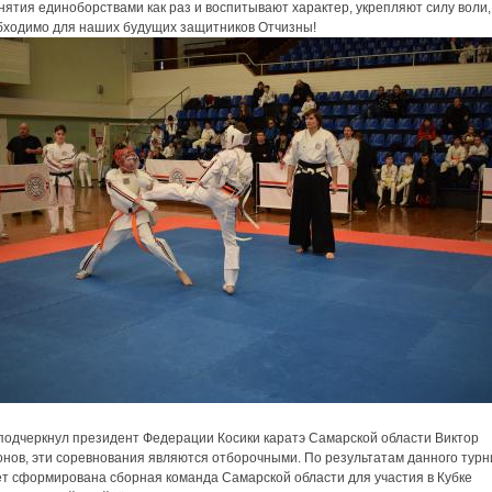
нятия единоборствами как раз и воспитывают характер, укрепляют силу воли,
бходимо для наших будущих защитников Отчизны!
 подчеркнул президент Федерации Косики каратэ Самарской области Виктор
онов, эти соревнования являются отборочными. По результатам данного тур
ет сформирована сборная команда Самарской области для участия в Кубке