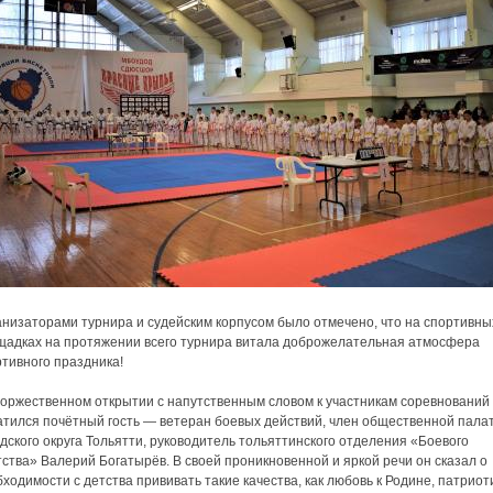
анизаторами турнира и судейским корпусом было отмечено, что на спортивны
щадках на протяжении всего турнира витала доброжелательная атмосфера
тивного праздника!
торжественном открытии с напутственным словом к участникам соревнований
атился почётный гость — ветеран боевых действий, член общественной пала
дского округа Тольятти, руководитель тольяттинского отделения «Боевого
ства» Валерий Богатырёв. В своей проникновенной и яркой речи он сказал о
ходимости с детства прививать такие качества, как любовь к Родине, патриот