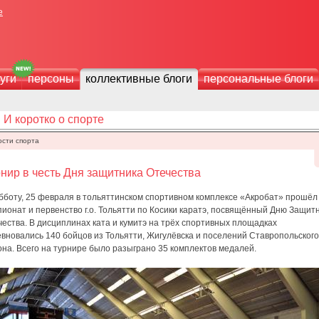
е
уги
персоны
коллективные блоги
персональные блоги
И коротко о спорте
ости спорта
нир в честь Дня защитника Отечества
убботу, 25 февраля в тольяттинском спортивном комплексе «Акробат» прошёл
ионат и первенство г.о. Тольятти по Косики каратэ, посвящённый Дню Защит
ества. В дисциплинах ката и кумитэ на трёх спортивных площадках
вновались 140 бойцов из Тольятти, Жигулёвска и поселений Ставропольского
на. Всего на турнире было разыграно 35 комплектов медалей.