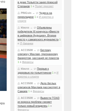
 что
в думе Тольятти занял Алексей
Степанов
1
в
Полит просвет
PINGvin
→
Чудеса на
перекладине
1
в
И коротко о
спорте
klauss
→
Объявлены
победители XI конкурса «Вместе
в цифровое будущее». Второе
место у самарского журналиста
1
в
IT-баранки
ACC0508
→
Беглому
олигарху Махлаю, признанному
банкротом, кассация не помогла
1
в
Финансы
klauss
→
Прорыв к
здоровью по-тольяттински
1
в
И
коротко о спорте
ACC0508
→
Дело беглых
олигархов Махлаев рассмотрят в
Самаре
1
в
Финансы
ACC0508
→
Вывести ТОАЗ
из вороха проблем сможет
нира
только новый владелец
1
в
Финансы