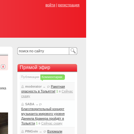
войти
|
регистрация
Прямой эфир
Публикации
Комментарии
moderator
→
Ракетная
ника
опасность в Тольятти!
1
в
Сейчас
скажу
SABA
→
Благотворительный концерт
музыканта мирового уровня
Даниила Крамера пройдёт в
Тольятти
1
в
Сейчас скажу
PINGvin
→
Взломали