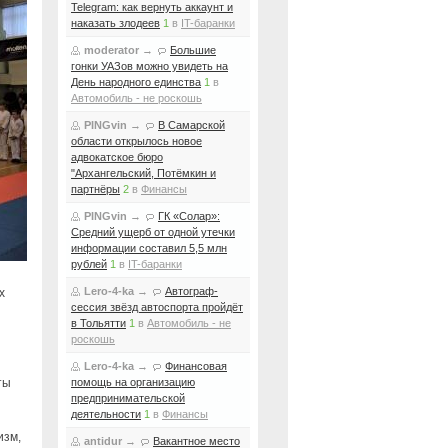
Telegram: как вернуть аккаунт и
наказать злодеев
1
в
IT-баранки
moderator
→
Большие
гонки УАЗов можно увидеть на
День народного единства
1
в
Автомобиль - не роскошь
PINGvin
→
В Самарской
области открылось новое
адвокатское бюро
"Архангельский, Потёмкин и
партнёры
2
в
Финансы
PINGvin
→
ГК «Солар»:
Средний ущерб от одной утечки
информации составил 5,5 млн
рублей
1
в
IT-баранки
Lero-4-ka
→
Автограф-
х
сессия звёзд автоспорта пройдёт
в Тольятти
1
в
Автомобиль - не
роскошь
Lero-4-ka
→
Финансовая
ты
помощь на организацию
предпринимательской
деятельности
1
в
Финансы
изм,
antidur
→
Вакантное место