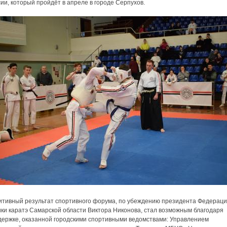
ии, который пройдёт в апреле в городе Серпухов.
итивный результат спортивного форума, по убеждению президента Федерац
ики каратэ Самарской области Виктора Никонова, стал возможным благодаря
держке, оказанной городскими спортивными ведомствами: Управлением