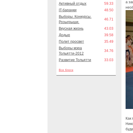
а за
Активный отдых
59.33
нео
IT-баранки
48.50
Выборы. Конкурсы.
46.71
Розыгрыши.
Вкусная жизнь
43.03
Додыр
39.58
Полит просвет
35.49
Выборы мэра
34.76
Тольятти-2012
Развитие Тольятти
33.03
Все блоги
Как
Ник
буд