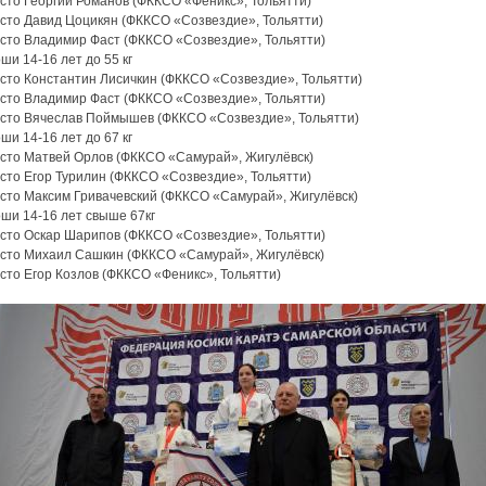
сто Георгий Романов (ФККСО «Феникс», Тольятти)
есто Давид Цоцикян (ФККСО «Созвездие», Тольятти)
есто Владимир Фаст (ФККСО «Созвездие», Тольятти)
и 14-16 лет до 55 кг
есто Константин Лисичкин (ФККСО «Созвездие», Тольятти)
есто Владимир Фаст (ФККСО «Созвездие», Тольятти)
есто Вячеслав Поймышев (ФККСО «Созвездие», Тольятти)
и 14-16 лет до 67 кг
есто Матвей Орлов (ФККСО «Самурай», Жигулёвск)
сто Егор Турилин (ФККСО «Созвездие», Тольятти)
есто Максим Гривачевский (ФККСО «Самурай», Жигулёвск)
ши 14-16 лет свыше 67кг
есто Оскар Шарипов (ФККСО «Созвездие», Тольятти)
есто Михаил Сашкин (ФККСО «Самурай», Жигулёвск)
сто Егор Козлов (ФККСО «Феникс», Тольятти)