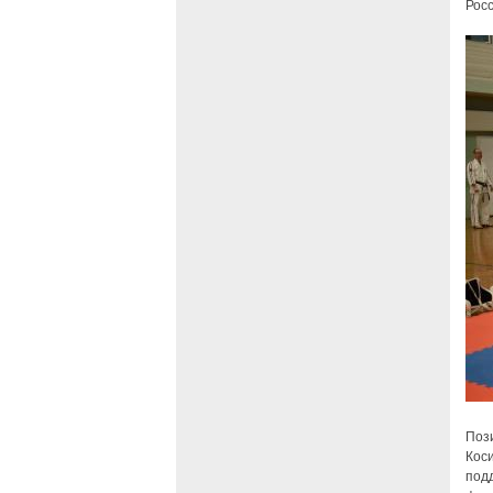
Росс
Поз
Кос
под