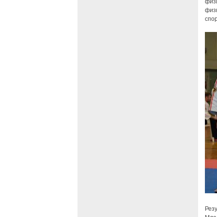
физи
физк
спор
Резу