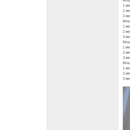
Мла
1 м
2 м
3 м
Мла
1 м
2 ме
3 м
Мла
1 м
2 м
3 м
Мла
1 м
2 м
3 м