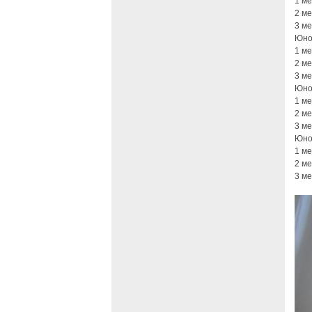
1 ме
2 м
3 м
Юнош
1 м
2 м
3 м
Юнош
1 м
2 ме
3 м
Юно
1 м
2 м
3 ме