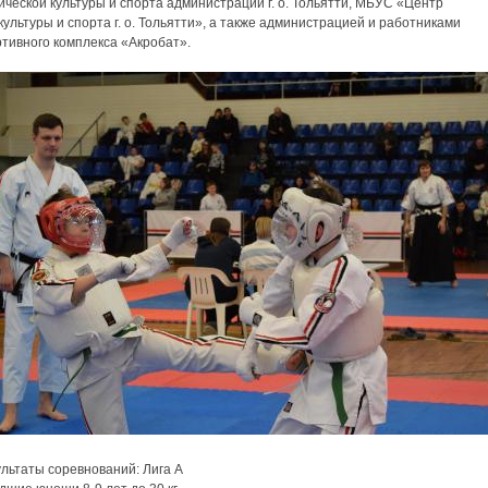
ческой культуры и спорта администрации г. о. Тольятти, МБУС «Центр
ультуры и спорта г. о. Тольятти», а также администрацией и работниками
тивного комплекса «Акробат».
льтаты соревнований: Лига А