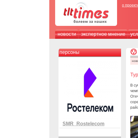
о проект
новости
экспертное мнение
усл
персоны
нов
Тур
В с
чемп
Отеч
соре
райо
SMR_Rostelecom