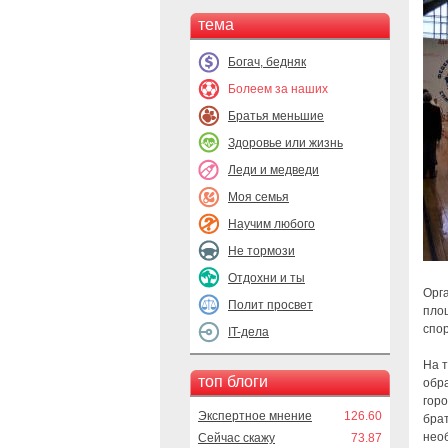
тема
Богач, бедняк
Болеем за наших
Братья меньшие
Здоровье или жизнь
Леди и медведи
Моя семья
Научим любого
Не тормози
Отдохни и ты
Орг
Полит просвет
пло
спор
IT-дела
На 
топ блоги
обр
горо
Экспертное мнение
126.60
брат
необ
Сейчас скажу
73.87