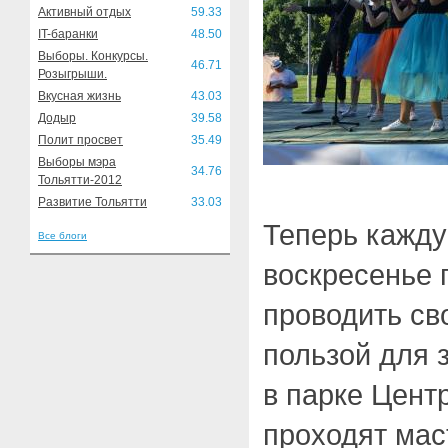
Активный отдых
59.33
IT-баранки
48.50
Выборы. Конкурсы.
46.71
Розыгрыши.
Вкусная жизнь
43.03
Додыр
39.58
Полит просвет
35.49
Выборы мэра
34.76
Тольятти-2012
Развитие Тольятти
33.03
Теперь кажду
Все блоги
воскресенье 
проводить сво
пользой для 
в парке Цент
проходят мас