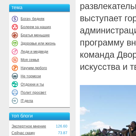
развлекатель
тема
выступает го
Богач, бедняк
Болеем за наших
администраци
Братья меньшие
программу вн
Здоровье или жизнь
Леди и медведи
команда Двор
Моя семья
искусства и т
Научим любого
Не тормози
Отдохни и ты
Полит просвет
IT-дела
топ блоги
Экспертное мнение
126.60
Сейчас скажу
73.87