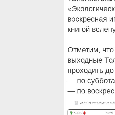
«Экологическ
воскресная и
книгой вслеп
Отметим, что
выходные Тол
проходить до
— по субботам
— по воскресе
ДКИТ
,
Яркие выходные Тол
+12.00
Автор: