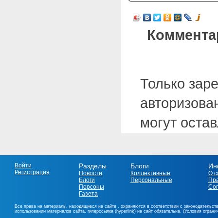
Коммента
Только зар
авторизова
могут оста
Войти
Разделы
Блоги
Ин
Регистрация
Новости
Коллективные
О с
Блоги
Персональные
Пр
Персоны
Со
Газета
Все права на материалы, находящиеся на сайте , охраняются в соответствии с законодательст
использовании материалов сайта, гиперссылка (hyperlink) на сайт обязательна. (Условия огран