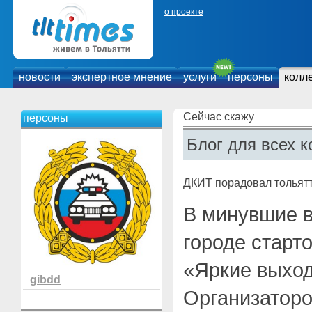
о проекте
новости
экспертное мнение
услуги
персоны
колл
Сейчас скажу
персоны
Блог для всех к
ДКИТ порадовал тольят
В минувшие 
городе старт
«Яркие выход
gibdd
Организаторо