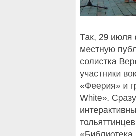
Так, 29 июля
местную пуб
солистка Вер
участники во
«Феерия» и г
White». Сраз
интерактивн
тольяттинцев
«Библиотека 