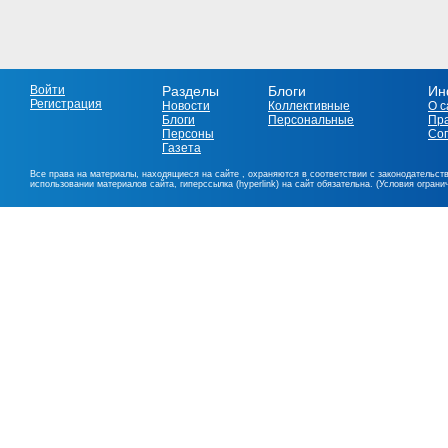
Войти
Разделы
Блоги
Ин
Регистрация
Новости
Коллективные
О с
Блоги
Персональные
Пр
Персоны
Со
Газета
Все права на материалы, находящиеся на сайте , охраняются в соответствии с законодательст
использовании материалов сайта, гиперссылка (hyperlink) на сайт обязательна. (Условия огран