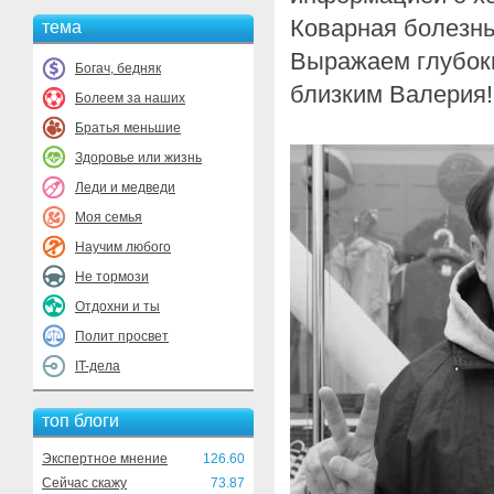
Коварная болезнь
тема
Выражаем глубок
Богач, бедняк
близким Валерия!
Болеем за наших
Братья меньшие
Здоровье или жизнь
Леди и медведи
Моя семья
Научим любого
Не тормози
Отдохни и ты
Полит просвет
IT-дела
топ блоги
Экспертное мнение
126.60
Сейчас скажу
73.87