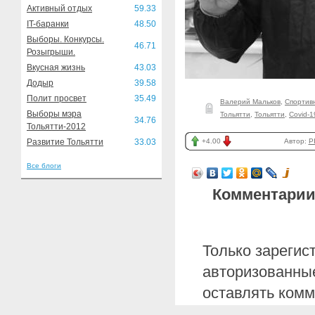
Активный отдых
59.33
IT-баранки
48.50
Выборы. Конкурсы.
46.71
Розыгрыши.
Вкусная жизнь
43.03
Додыр
39.58
Полит просвет
35.49
Валерий Мальков
,
Спортив
Выборы мэра
Тольятти
,
Тольятти
,
Covid-1
34.76
Тольятти-2012
Развитие Тольятти
33.03
+4.00
Автор:
P
Все блоги
Комментарии
Только зарегис
авторизованные
оставлять комм