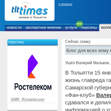
о проекте
новости
экспертное мнение
услуги
персоны
колл
Сейчас скажу
персоны
Блог для всех кому 
Ушёл Валерий Мальков..
В Тольятти 15 ян
жизнь главреда г
Самарской губер
«Фан-клуб»
Вале
SMR_Rostelecom
сдавался и делил
информацией о хо