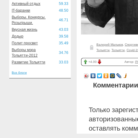
Активный отдых
59.33
IT-баранки
48.50
Выборы. Конкурсы.
46.71
Розыгрыши.
Вкусная жизнь
43.03
Додыр
39.58
Полит просвет
35.49
Валерий Мальков
,
Спортив
Выборы мэра
Тольятти
,
Тольятти
,
Covid-1
34.76
Тольятти-2012
Развитие Тольятти
33.03
+4.00
Автор:
P
Все блоги
Комментарии
Только зарегис
авторизованные
оставлять комм