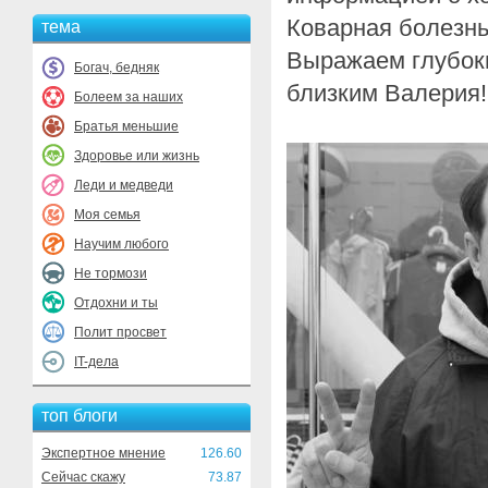
Коварная болезнь
тема
Выражаем глубок
Богач, бедняк
близким Валерия!
Болеем за наших
Братья меньшие
Здоровье или жизнь
Леди и медведи
Моя семья
Научим любого
Не тормози
Отдохни и ты
Полит просвет
IT-дела
топ блоги
Экспертное мнение
126.60
Сейчас скажу
73.87