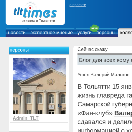
о проекте
новости
экспертное мнение
услуги
персоны
колл
Сейчас скажу
персоны
Блог для всех кому 
Ушёл Валерий Мальков..
В Тольятти 15 ян
жизнь главреда г
Самарской губер
«Фан-клуб»
Вале
Admin_TLT
сдавался и делил
информацией о хо