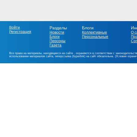
Войти
Разделы
Блоги
Ин
Регистрация
Новости
Коллективные
О с
Блоги
Персональные
Пр
Персоны
Со
Газета
Все права на материалы, находящиеся на сайте , охраняются в соответствии с законодательст
использовании материалов сайта, гиперссылка (hyperlink) на сайт обязательна. (Условия огран