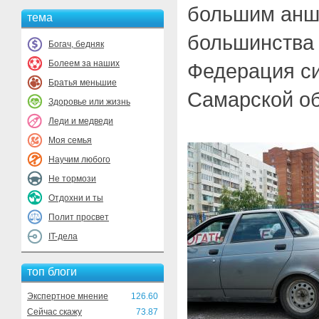
большим анш
тема
большинства 
Богач, бедняк
Болеем за наших
Федерация си
Братья меньшие
Самарской об
Здоровье или жизнь
Леди и медведи
Моя семья
Научим любого
Не тормози
Отдохни и ты
Полит просвет
IT-дела
топ блоги
Экспертное мнение
126.60
Сейчас скажу
73.87