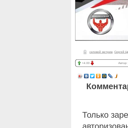
силовой экстрим
,
Сергей Ц
+4.00
Автор
Коммента
Только зар
авторизова