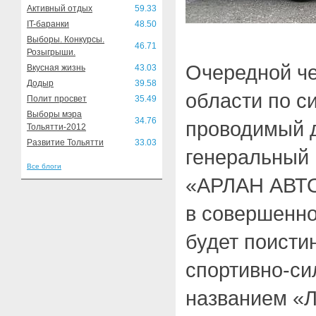
Активный отдых
59.33
IT-баранки
48.50
Выборы. Конкурсы.
46.71
Розыгрыши.
Очередной ч
Вкусная жизнь
43.03
Додыр
39.58
области по с
Полит просвет
35.49
Выборы мэра
34.76
проводимый д
Тольятти-2012
Развитие Тольятти
33.03
генеральный 
Все блоги
«АРЛАН АВТО
в совершенно
будет поисти
спортивно-си
названием «