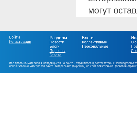
могут оста
Войти
Разделы
Блоги
Ин
Регистрация
Новости
Коллективные
О с
Блоги
Персональные
Пр
Персоны
Со
Газета
Все права на материалы, находящиеся на сайте , охраняются в соответствии с законодательст
использовании материалов сайта, гиперссылка (hyperlink) на сайт обязательна. (Условия огран