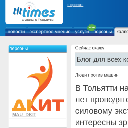
о проекте
новости
экспертное мнение
услуги
персоны
колл
Сейчас скажу
персоны
Блог для всех к
Люди против машин
В Тольятти н
лет проводят
силовому экс
MAU_DKIT
интересны зр