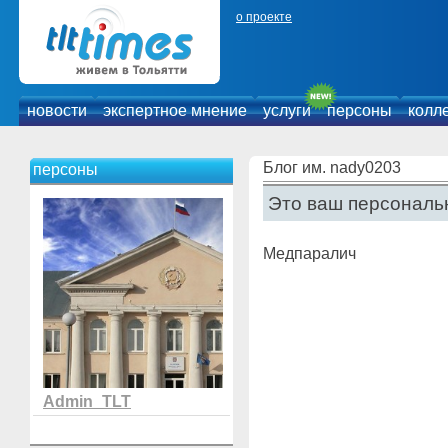
о проекте
новости
экспертное мнение
услуги
персоны
колл
Блог им. nady0203
персоны
Это ваш персональн
Медпаралич
Admin_TLT