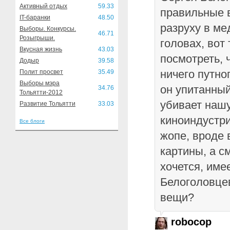
Активный отдых
59.33
правильные 
IT-баранки
48.50
разруху в ме
Выборы. Конкурсы.
46.71
Розыгрыши.
головах, вот
Вкусная жизнь
43.03
посмотреть, 
Додыр
39.58
ничего путног
Полит просвет
35.49
Выборы мэра
он упитанный
34.76
Тольятти-2012
убивает нашу
Развитие Тольятти
33.03
киноиндустри
Все блоги
жопе, вроде 
картины, а с
хочется, име
Белоголовцев
вещи?
robocop