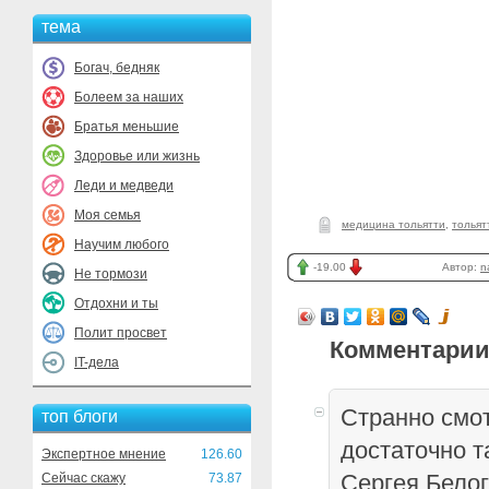
тема
Богач, бедняк
Болеем за наших
Братья меньшие
Здоровье или жизнь
Леди и медведи
Моя семья
медицина тольятти
,
тольят
Научим любого
-19.00
Автор:
n
Не тормози
Отдохни и ты
Полит просвет
Комментарии
IT-дела
Странно смот
топ блоги
достаточно т
Экспертное мнение
126.60
Сергея Бело
Сейчас скажу
73.87