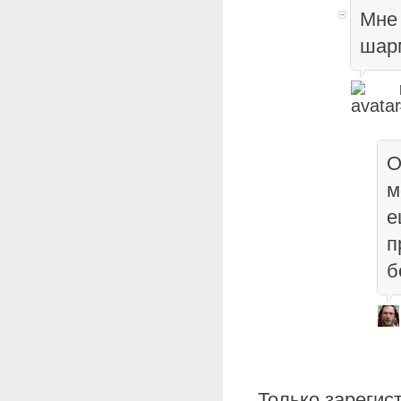
Мне 
шарм
О
м
е
п
б
Только зарегис