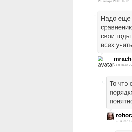
23 января 2013, 09:31
Надо еще 
сравнению
свои годы
всех учить 
mrach
23 января 20
То что 
порядк
понятно
robo
23 января 