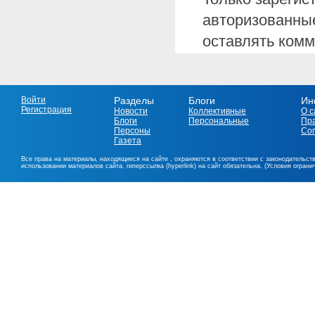
авторизованные
оставлять комм
Войти
Разделы
Блоги
Ин
Регистрация
Новости
Коллективные
О с
Блоги
Персональные
Пр
Персоны
Со
Газета
Все права на материалы, находящиеся на сайте , охраняются в соответствии с законодательст
использовании материалов сайта, гиперссылка (hyperlink) на сайт обязательна. (Условия огран