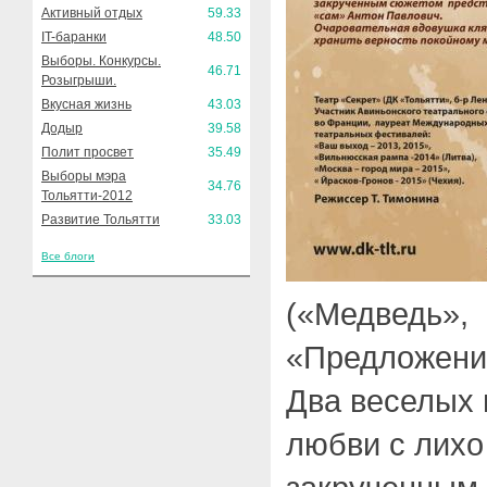
Активный отдых
59.33
IT-баранки
48.50
Выборы. Конкурсы.
46.71
Розыгрыши.
Вкусная жизнь
43.03
Додыр
39.58
Полит просвет
35.49
Выборы мэра
34.76
Тольятти-2012
Развитие Тольятти
33.03
Все блоги
(«Медведь»,
«Предложени
Два веселых 
любви с лихо