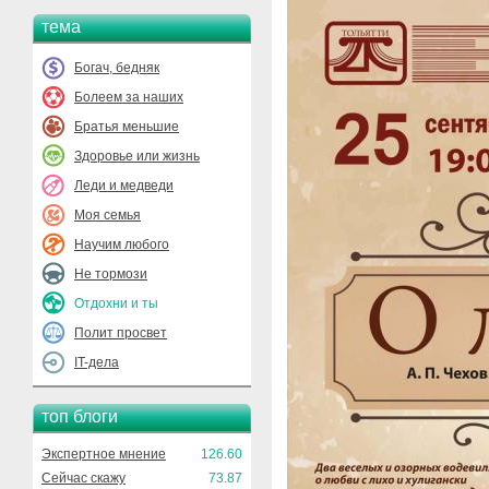
тема
Богач, бедняк
Болеем за наших
Братья меньшие
Здоровье или жизнь
Леди и медведи
Моя семья
Научим любого
Не тормози
Отдохни и ты
Полит просвет
IT-дела
топ блоги
Экспертное мнение
126.60
Сейчас скажу
73.87