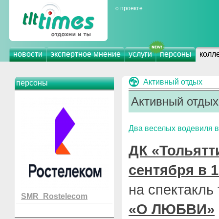
о проекте
новости
экспертное мнение
услуги
персоны
колл
Активный отдых
персоны
Активный отдых
Два веселых водевиля в
ДК «Тольятт
сентября в 1
на спектакль
SMR_Rostelecom
«О ЛЮБВИ»