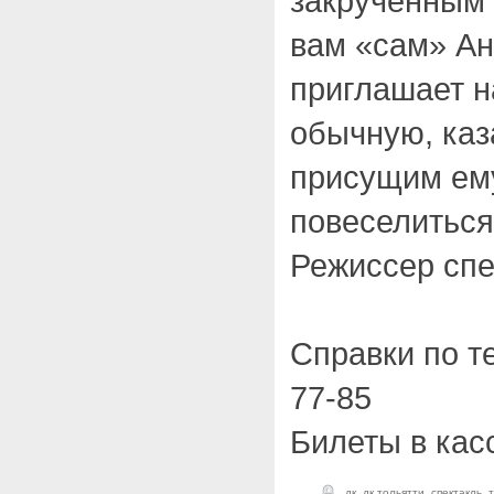
закрученным
вам «сам» Ан
приглашает н
обычную, каз
присущим ем
повеселиться
Режиссер спе
Справки по т
77-85
Билеты в кас
дк
,
дк тольятти
,
спектакль
,