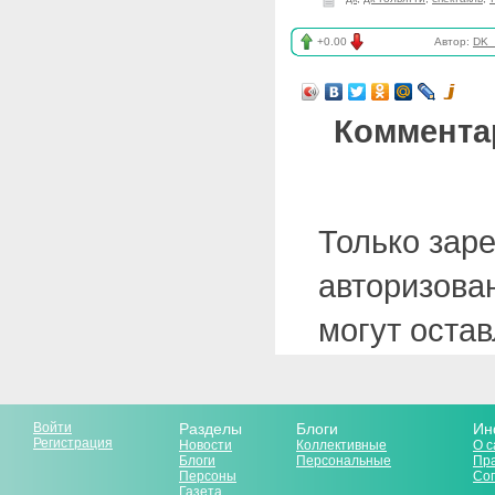
+0.00
Автор:
DK_T
Коммента
Только зар
авторизова
могут оста
Войти
Разделы
Блоги
Ин
Регистрация
Новости
Коллективные
О с
Блоги
Персональные
Пр
Персоны
Со
Газета