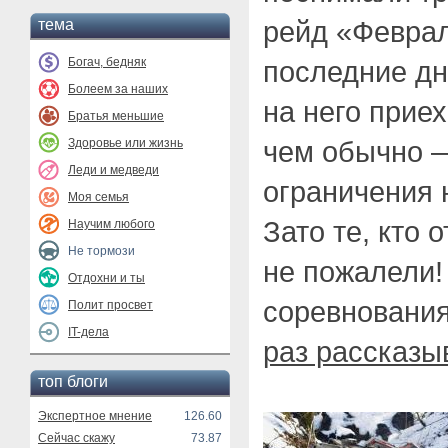
рейд «Феврал
тема
Богач, бедняк
последние дн
Болеем за наших
на него прие
Братья меньшие
чем обычно —
Здоровье или жизнь
Леди и медведи
ограничения 
Моя семья
Зато те, кто 
Научим любого
Не тормози
не пожалели!
Отдохни и ты
соревнования
Полит просвет
IT-дела
раз рассказы
топ блоги
Экспертное мнение
126.60
Сейчас скажу
73.87