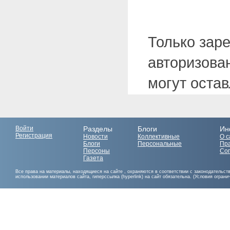
Только зар
авторизова
могут оста
Войти
Разделы
Блоги
Ин
Регистрация
Новости
Коллективные
О с
Блоги
Персональные
Пр
Персоны
Со
Газета
Все права на материалы, находящиеся на сайте , охраняются в соответствии с законодательст
использовании материалов сайта, гиперссылка (hyperlink) на сайт обязательна. (Условия огран