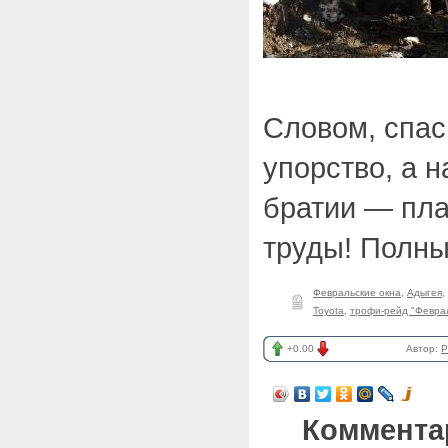
Словом, спас
упорство, а 
братии — пла
труды! Полн
Февральские окна
,
Адыгея
,
Toyota
,
трофи-рейд "Феврал
+0.00
Автор:
P
Коммента