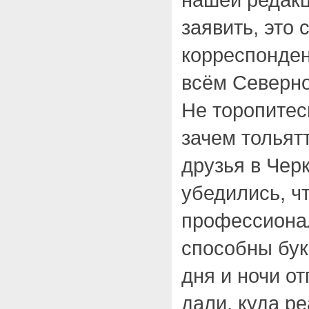
заявить, это
корреспонден
всём Северно
Не торопитес
зачем тольят
друзья в Чер
убедились, ч
профессиона
способны бук
дня и ночи от
дали, куда ре