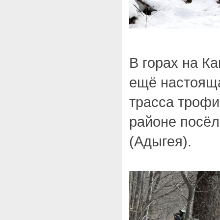
В горах на К
ещё настояща
трасса трофи
районе посё
(Адыгея).