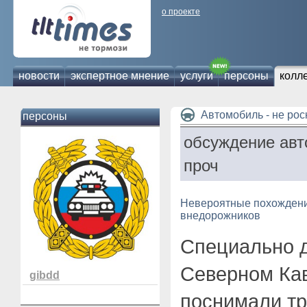
о проекте
новости
экспертное мнение
услуги
персоны
колл
Автомобиль - не ро
персоны
обсуждение авт
проч
Невероятные похождения
внедорожников
Специально д
Северном Кав
gibdd
поснимали т