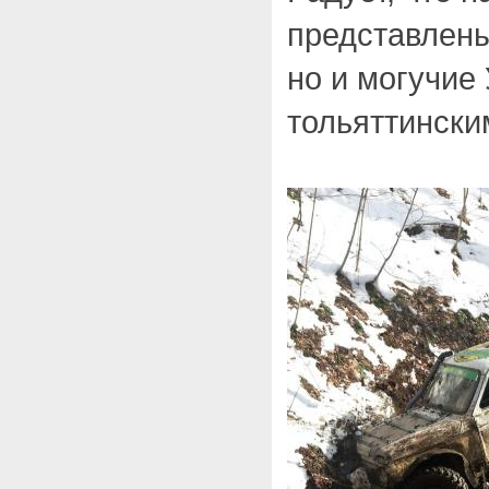
представлены
но и могучие
тольяттински