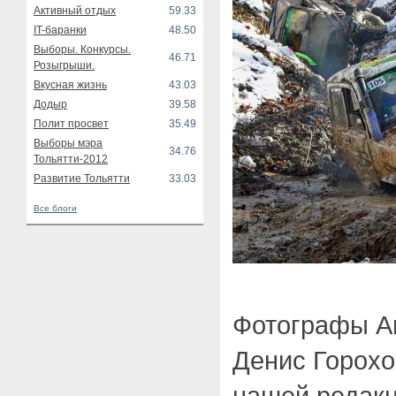
Активный отдых
59.33
IT-баранки
48.50
Выборы. Конкурсы.
46.71
Розыгрыши.
Вкусная жизнь
43.03
Додыр
39.58
Полит просвет
35.49
Выборы мэра
34.76
Тольятти-2012
Развитие Тольятти
33.03
Все блоги
Фотографы Ан
Денис Горохо
нашей редакц