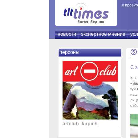
о проект
новости
экспертное мнение
усл
персоны
С з
Как
«мол
эдак
наш
лиц
отб
artclub_kirpich