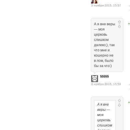
3 ноября 2015, 15:57
+
А я вне веры
— моя
церковь
слишком
далеко;), так
что мне и
кошерно не
в лом, было
бы за что:)
55555
3 ноября 2015, 15:59
+
А я вне
веры —
моя
церковь
слишком