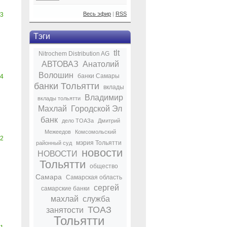
Весь эфир
|
RSS
3
Тэги
tlt
Nitrochem Distribution AG
АВТОВАЗ
Анатолий
Волошин
банки Самары
4
банки Тольятти
вклады
Владимир
вклады тольятти
Махлай
Городской Эл
банк
дело ТОАЗа
Дмитрий
Межеедов
Комсомольский
2
мэрия Тольятти
районный суд
новости
НОВОСТИ
Тольятти
общество
Самара
Самарская область
сергей
самарские банки
махлай
служба
ТОАЗ
занятости
Тольятти