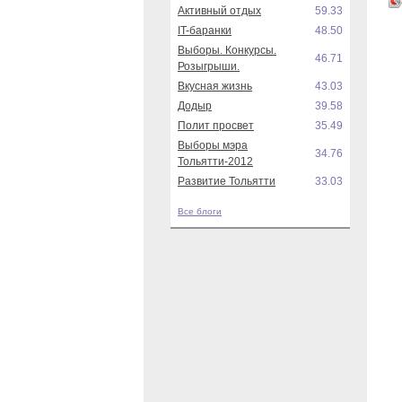
Активный отдых
59.33
IT-баранки
48.50
Выборы. Конкурсы.
46.71
Розыгрыши.
Вкусная жизнь
43.03
Додыр
39.58
Полит просвет
35.49
Выборы мэра
34.76
Тольятти-2012
Развитие Тольятти
33.03
Все блоги