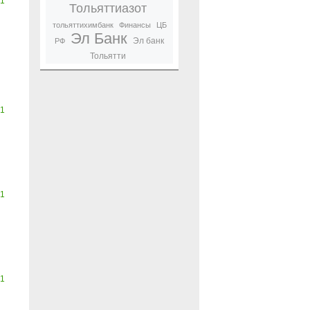
1
Тольяттиазот
тольяттихимбанк
Финансы
ЦБ
Эл Банк
Эл банк
РФ
Тольятти
1
1
1