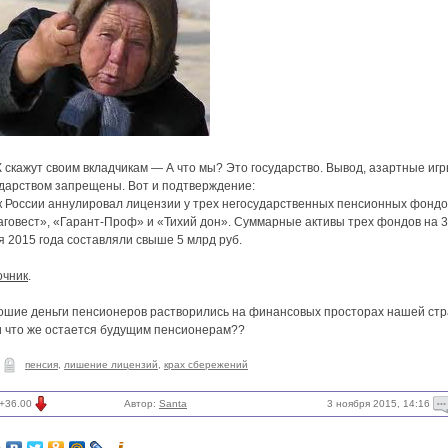
 скажут своим вкладчикам — А что мы? Это государство. Вывод, азартные игр
ударством запрещены. Вот и подтверждение:
к России аннулировал лицензии у трех негосударственных пенсионных фонд
аговест», «Гарант-Проф» и «Тихий дон». Суммарные активы трех фондов на 
 2015 года составляли свыше 5 млрд руб.
очник
.
ошие деньги пенсионеров растворились на финансовых просторах нашей стр
 и что же остается будущим пенсионерам??
пенсия
,
лишение лицензий
,
крах сбережений
3 ноября 2015, 14:16
+36.00
Автор:
Santa