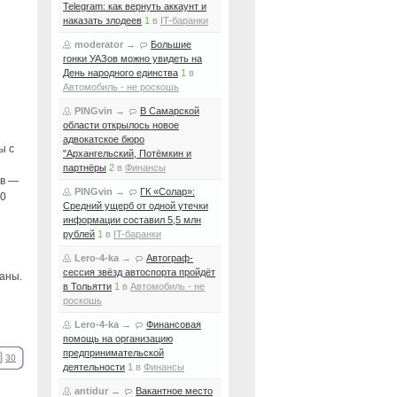
Telegram: как вернуть аккаунт и
наказать злодеев
1
в
IT-баранки
moderator
→
Большие
гонки УАЗов можно увидеть на
День народного единства
1
в
Автомобиль - не роскошь
PINGvin
→
В Самарской
области открылось новое
адвокатское бюро
ы с
"Архангельский, Потёмкин и
партнёры
2
в
Финансы
ов —
PINGvin
→
ГК «Солар»:
30
Средний ущерб от одной утечки
информации составил 5,5 млн
рублей
1
в
IT-баранки
Lero-4-ka
→
Автограф-
сессия звёзд автоспорта пройдёт
аны.
в Тольятти
1
в
Автомобиль - не
роскошь
Lero-4-ka
→
Финансовая
помощь на организацию
предпринимательской
30
деятельности
1
в
Финансы
antidur
→
Вакантное место