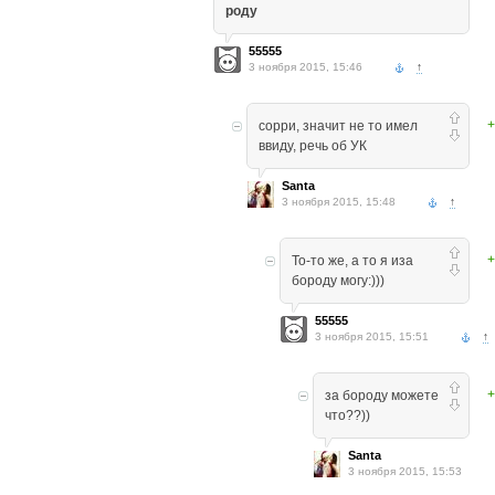
роду
55555
3 ноября 2015, 15:46
↑
+
сорри, значит не то имел
ввиду, речь об УК
Santa
3 ноября 2015, 15:48
↑
+
То-то же, а то я иза
бороду могу:)))
55555
3 ноября 2015, 15:51
↑
+
за бороду можете
что??))
Santa
3 ноября 2015, 15:53