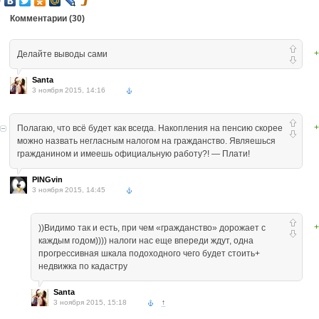
Комментарии (
30
)
+
Делайте выводы сами
Santa
3 ноября 2015, 14:16
+
Полагаю, что всё будет как всегда. Накопления на пенсию скорее
можно назвать негласным налогом на гражданство. Являешься
гражданином и имеешь официальную работу?! — Плати!
PINGvin
3 ноября 2015, 14:45
+
))Видимо так и есть, при чем «гражданство» дорожает с
каждым годом)))) налоги нас еще впереди ждут, одна
прогрессивная шкала подоходного чего будет стоить+
недвижка по кадастру
Santa
3 ноября 2015, 15:18
↑