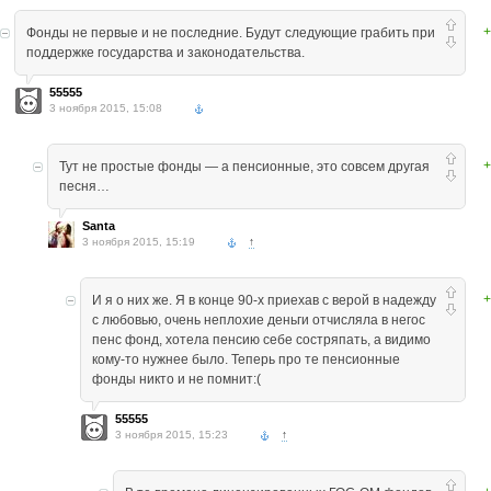
+
Фонды не первые и не последние. Будут следующие грабить при
поддержке государства и законодательства.
55555
3 ноября 2015, 15:08
+
Тут не простые фонды — а пенсионные, это совсем другая
песня…
Santa
3 ноября 2015, 15:19
↑
+
И я о них же. Я в конце 90-х приехав с верой в надежду
с любовью, очень неплохие деньги отчисляла в негос
пенс фонд, хотела пенсию себе состряпать, а видимо
кому-то нужнее было. Теперь про те пенсионные
фонды никто и не помнит:(
55555
3 ноября 2015, 15:23
↑