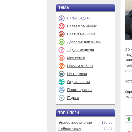
тема
Богач, бедняк
Болеем за наших
Братья меньшие
Здоровье или жизнь
И УК
Леди и медведи
гос
Моя семья
Бан
«Бл
Научим любого
июня
Не тормози
Ист
Отдохни и ты
Полит просвет
Хор
Ну,
IT-дела
топ блоги
Экспертное мнение
126.60
Сейчас скажу
73.87