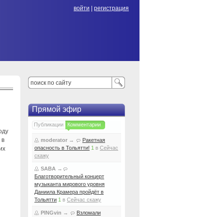
войти
|
регистрация
Прямой эфир
Публикации
Комментарии
оду
 в
moderator
→
Ракетная
опасность в Тольятти!
1
в
Сейчас
их
скажу
SABA
→
Благотворительный концерт
музыканта мирового уровня
Даниила Крамера пройдёт в
Тольятти
1
в
Сейчас скажу
PINGvin
→
Взломали