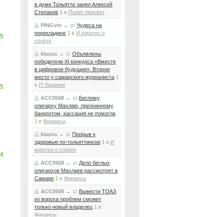
в думе Тольятти занял Алексей
Степанов
1
в
Полит просвет
PINGvin
→
Чудеса на
перекладине
1
в
И коротко о
5
спорте
klauss
→
Объявлены
победители XI конкурса «Вместе
в цифровое будущее». Второе
место у самарского журналиста
1
в
IT-баранки
5
ACC0508
→
Беглому
олигарху Махлаю, признанному
банкротом, кассация не помогла
1
в
Финансы
klauss
→
Прорыв к
здоровью по-тольяттински
1
в
И
коротко о спорте
4
ACC0508
→
Дело беглых
олигархов Махлаев рассмотрят в
Самаре
1
в
Финансы
ACC0508
→
Вывести ТОАЗ
из вороха проблем сможет
только новый владелец
1
в
Финансы