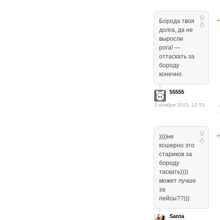
+
Борода твоя
долга, да не
выросли
рога! —
оттаскать за
бороду
конечно.
55555
3 ноября 2015, 15:55
+
))))не
кошерно это
стариков за
бороду
таскать))))
может лучше
за
пейсы??)))
Santa