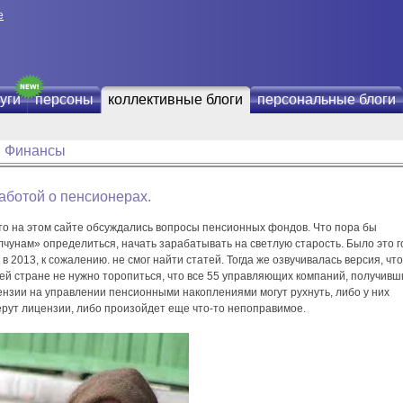
е
уги
персоны
коллективные блоги
персональные блоги
Финансы
аботой о пенсионерах.
 то на этом сайте обсуждались вопросы пенсионных фондов. Что пора бы
чунам» определиться, начать зарабатывать на светлую старость. Было это г
 в 2013, к сожалению. не смог найти статей. Тогда же озвучивалась версия, что
ей стране не нужно торопиться, что все 55 управляющих компаний, получивш
ензии на управлении пенсионными накоплениями могут рухнуть, либо у них
ерут лицензии, либо произойдет еще что-то непоправимое.