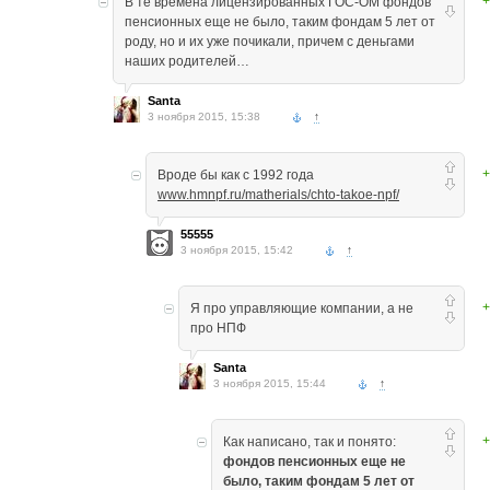
+
В те времена лицензированных ГОС-ОМ фондов
пенсионных еще не было, таким фондам 5 лет от
роду, но и их уже почикали, причем с деньгами
наших родителей…
Santa
3 ноября 2015, 15:38
↑
+
Вроде бы как с 1992 года
www.hmnpf.ru/matherials/chto-takoe-npf/
55555
3 ноября 2015, 15:42
↑
+
Я про управляющие компании, а не
про НПФ
Santa
3 ноября 2015, 15:44
↑
+
Как написано, так и понято:
фондов пенсионных еще не
было, таким фондам 5 лет от