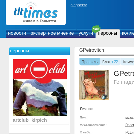
о проекте
новости
экспертное мнение
услуги
персоны
колл
GPetrovitch
персоны
+22
Профиль
Блог
Комме
GPetr
Геннад
Личное
мужс
Пол:
artclub_kirpich
Росс
Местоположение:
Роди
О себе: