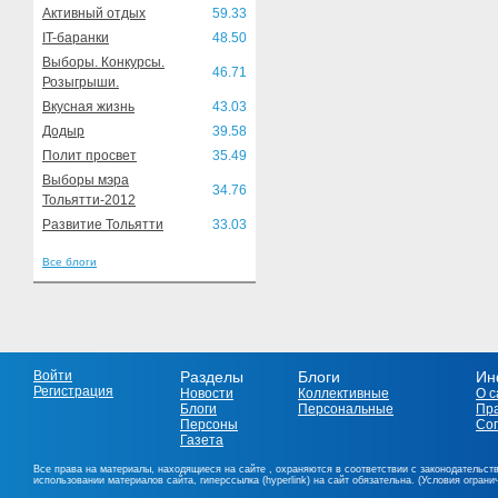
Активный отдых
59.33
IT-баранки
48.50
Выборы. Конкурсы.
46.71
Розыгрыши.
Вкусная жизнь
43.03
Додыр
39.58
Полит просвет
35.49
Выборы мэра
34.76
Тольятти-2012
Развитие Тольятти
33.03
Все блоги
Войти
Разделы
Блоги
Ин
Регистрация
Новости
Коллективные
О с
Блоги
Персональные
Пр
Персоны
Со
Газета
Все права на материалы, находящиеся на сайте , охраняются в соответствии с законодательст
использовании материалов сайта, гиперссылка (hyperlink) на сайт обязательна. (Условия огран