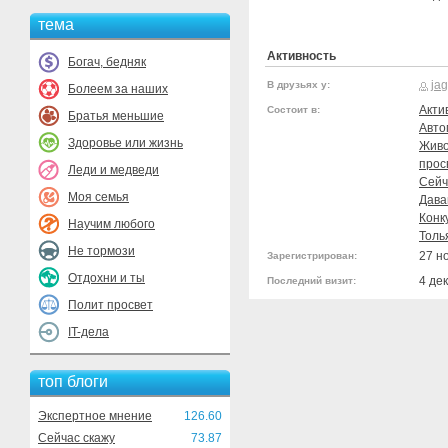
тема
Активность
Богач, бедняк
ja
В друзьях у:
Болеем за наших
Акти
Состоит в:
Братья меньшие
Авто
Здоровье или жизнь
Живо
прос
Леди и медведи
Сейч
Моя семья
Дава
Конк
Научим любого
Толь
Не тормози
27 н
Зарегистрирован:
Отдохни и ты
4 де
Последний визит:
Полит просвет
IT-дела
топ блоги
Экспертное мнение
126.60
Сейчас скажу
73.87