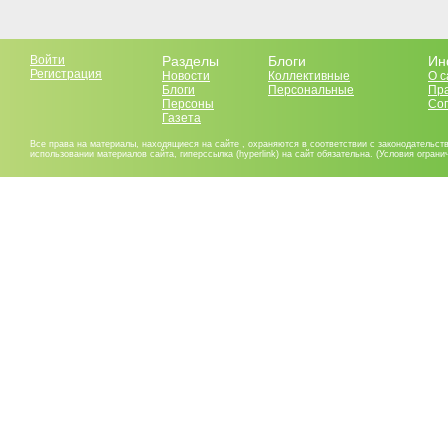
Войти
Разделы
Блоги
Ин
Регистрация
Новости
Коллективные
О с
Блоги
Персональные
Пр
Персоны
Со
Газета
Все права на материалы, находящиеся на сайте , охраняются в соответствии с законодательст
использовании материалов сайта, гиперссылка (hyperlink) на сайт обязательна. (Условия огран