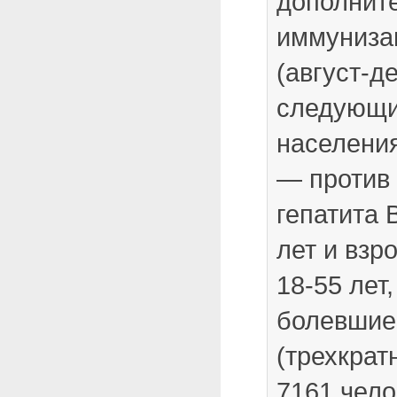
дополнит
иммунизац
(август-д
следующи
населения
— против 
гепатита 
лет и взр
18-55 лет
болевшие
(трехкрат
7161 чело