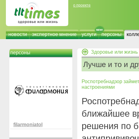
о проекте
новости
экспертное мнение
услуги
персоны
колл
Здоровье или жизнь
персоны
Лучше и то и др
Роспотребнадзор займе
настроениями
Роспотребнад
ближайшее вр
решения по б
filarmoniatol
антипрививо