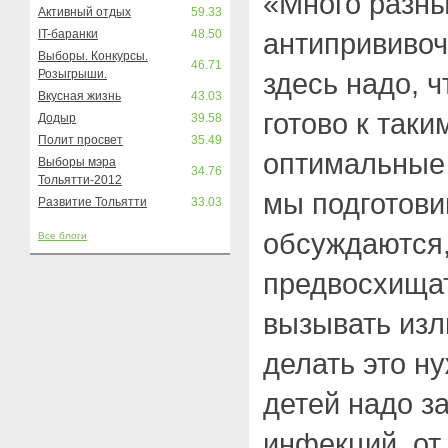
«Много разны
Активный отдых
59.33
IT-баранки
48.50
антипрививоч
Выборы. Конкурсы.
46.71
Розыгрыши.
здесь надо, 
Вкусная жизнь
43.03
готово к так
Додыр
39.58
Полит просвет
35.49
оптимальные 
Выборы мэра
34.76
Тольятти-2012
мы подготови
Развитие Тольятти
33.03
обсуждаются,
Все блоги
предвосхищат
вызывать изл
делать это н
детей надо з
инфекций, от