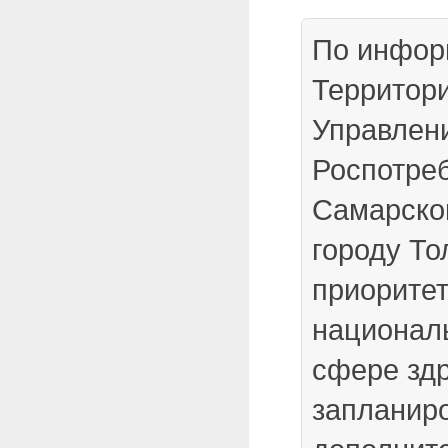
По инфор
Территори
Управлен
Роспотре
Самарско
городу То
приоритет
националь
сфере зд
запланир