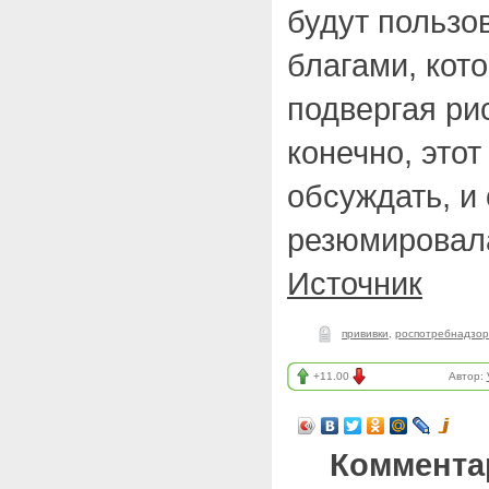
будут пользо
благами, кот
подвергая рис
конечно, этот
обсуждать, и
резюмировала
Источник
прививки
,
роспотребнадзор
+11.00
Автор:
Коммента