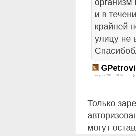
организм 
и в течен
крайней 
улицу не 
Спасибоб
GPetrovi
8 августа 2016, 19:02
Только зар
авторизова
могут оста