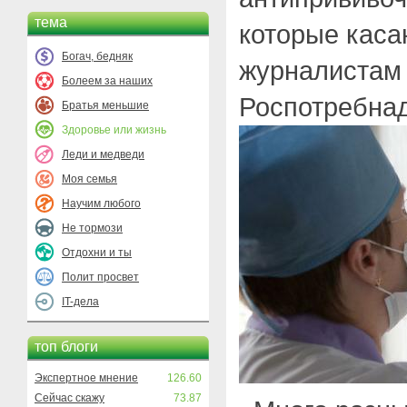
тема
которые каса
Богач, бедняк
журналистам 
Болеем за наших
Роспотребнад
Братья меньшие
Здоровье или жизнь
Леди и медведи
Моя семья
Научим любого
Не тормози
Отдохни и ты
Полит просвет
IT-дела
топ блоги
Экспертное мнение
126.60
Сейчас скажу
73.87