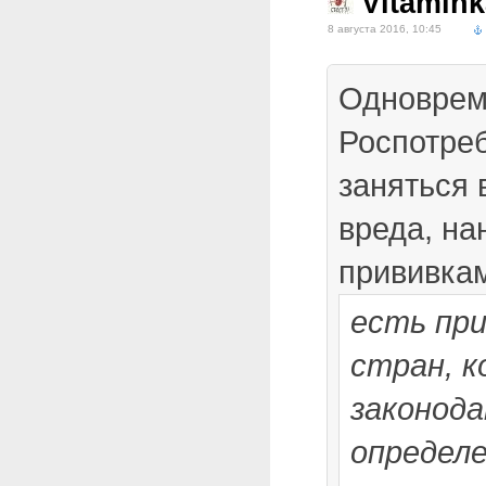
Vitamink
8 августа 2016, 10:45
Одноврем
Роспотре
заняться
вреда, н
прививка
есть при
стран, к
законод
определе