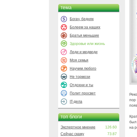
тема
Богач, бедняк
Болеем за наших
Братья меньшие
Здоровье или жизнь
Леди и медведи
Моя семья
Научим любого
Не тормози
Отдохни и ты
Полит просвет
Рек
пор
IT-дела
поя
топ блоги
Кра
был
Экспертное мнение
126.60
на р
Сейчас скажу
73.87