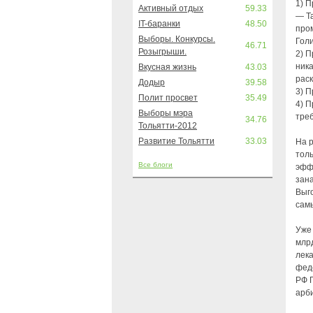
1) 
Активный отдых
59.33
— Т
IT-баранки
48.50
про
Выборы. Конкурсы.
Гол
46.71
Розыгрыши.
2) П
ник
Вкусная жизнь
43.03
рас
Додыр
39.58
3) П
Полит просвет
35.49
4) П
Выборы мэра
треб
34.76
Тольятти-2012
Развитие Тольятти
33.03
На р
тол
Все блоги
эфф
зана
Выг
сам
Уже
млрд
лека
фед
РФ Г
арб