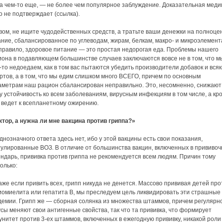
на чем-то еще, — не более чем популярное заблуждение. Доказательная мед
о не подтверждает (ссылка).
вом, не ищите чудодейственных средств, а тратьте ваши денежки на полноце
ние, сбалансированное по углеводам, жирам, белкам, макро- и микроэлемент
 правило, здоровое питание — это простая недорогая еда. Проблемы нашего
иона в подавляющем большинстве случаев заключаются вовсе не в том, что м
-то недоедаем, как в том вас пытаются убедить производители добавок и всяк
ртов, а в том, что мы едим слишком много ВСЕГО, причем по основным
аметрам наш рацион сбалансирован неправильно. Это, несомненно, снижают
 устойчивость ко всем заболеваниям, вирусным инфекциям в том числе, а кр
 ведет к всепланетному ожирению.
ктор, а нужна ли мне вакцина против гриппа?»
нозначного ответа здесь нет, ибо у этой вакцины есть свои показания,
тулированные ВОЗ. В отличие от большинства вакцин, включенных в прививо
ндарь, прививка против гриппа не рекомендуется всем людям. Причин тому
олько:
аже если привить всех, грипп никуда не денется. Массово прививая детей про
иомиелита или гепатита В, мы преследуем цель ликвидировать эти страшные
демии. Грипп же — сборная солянка из множества штаммов, причем регулярно
сы меняют свои антигенные свойства, так что та прививка, что формирует
нитет против 3-ех штаммов, включенных в ежегодную прививку, никакой роли