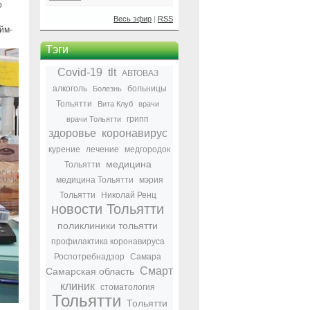
о
Весь эфир
|
RSS
йм-
Тэги
Covid-19
tlt
АВТОВАЗ
алкоголь
больницы
Болезнь
Тольятти
Вита Клуб
врачи
грипп
врачи Тольятти
здоровье
коронавирус
курение
лечение
медгородок
медицина
Тольятти
медицина Тольятти
мэрия
Тольятти
Николай Ренц
новости Тольятти
поликлиники тольятти
профилактика коронавируса
Роспотребнадзор
Самара
Смарт
Самарская область
клиник
стоматология
Тольятти
Тольятти