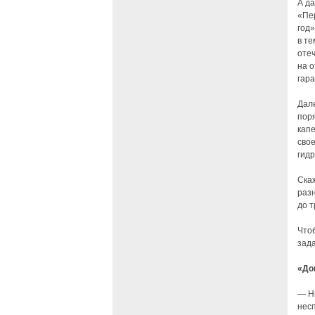
А да
«Пе
год»
в т
оте
на 
гар
Дал
поря
кап
сво
гид
Ска
раз
до 
Чтоб
зад
«До
— Ни
нес