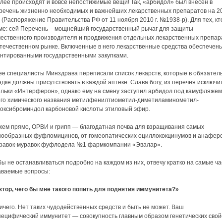
лее происходят и вовсе непостижимые вещи! Так, «арбидол» был внесен в
речень жизненно необходимых и важнейших лекарственных препаратов на 2
 (Распоряжение Правительства РФ от 11 ноября 2010 г. №1938-р). Для тех, кт
еме: сей Перечень – мощнейший государственный рычаг для защиты
чественного производителя и продвижения отдельных лекарственных препар
отечественном рынке. Включенные в него лекарственные средства обеспечен
антированными государственными закупками.
ее специалисты Минздрава переписали список лекарств, которые в обязател
дке должны присутствовать в каждой аптеке. Слава богу, из перечня исключи
ельки «Интерферон», однако ему на смену заступил арбидол под камуфляжем
его химического названия метилфенилтиометил-диметиламинометил-
роксиброминдол карбоновой кислоты этиловый эфир.
жем прямо, ОРВИ и грипп — благодатная почва для взращивания самых
нообразных фуфломицинов, от гомеопатических оциллококцинумов и анафер
травок-муравок фуфлодела №1 фармкомпании «Эвалар».
ы не останавливаться подробно на каждом из них, отвечу кратко на самые ча
аваемые вопросы:
ктор, чего бы мне такого попить для поднятия иммунитета?»
чего. Нет таких чудодейственных средств и быть не может. Ваш
пецифический иммунитет — совокупность главным образом генетических свой