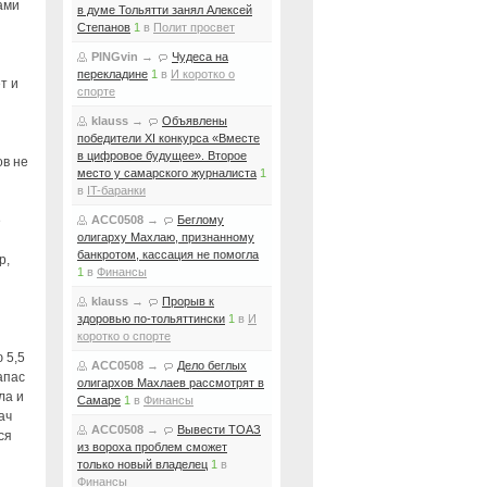
ами
в думе Тольятти занял Алексей
Степанов
1
в
Полит просвет
PINGvin
→
Чудеса на
перекладине
1
в
И коротко о
т и
спорте
klauss
→
Объявлены
победители XI конкурса «Вместе
в цифровое будущее». Второе
ов не
место у самарского журналиста
1
в
IT-баранки
е
ACC0508
→
Беглому
олигарху Махлаю, признанному
банкротом, кассация не помогла
р,
1
в
Финансы
klauss
→
Прорыв к
здоровью по-тольяттински
1
в
И
коротко о спорте
 5,5
ACC0508
→
Дело беглых
апас
олигархов Махлаев рассмотрят в
ла и
Самаре
1
в
Финансы
ач
ACC0508
→
Вывести ТОАЗ
ся
из вороха проблем сможет
только новый владелец
1
в
Финансы