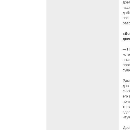
дре
чад)
даб
наз
раз
«До
дои
— Не
кот
шта
проф
суще
Рас
дав
сни
его 
почт
терм
зде
изуч
Иде