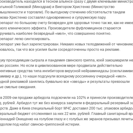
Производитель находился в тесном альянсе сразу с двумя ключевыми министр
атьяной Голиковой (Минздрав) и Виктором Христенко (Министрство
мышленности и торговли). По выгодному стечению обстоятельств тандем
икова-Христенко составлял одновременно и супружескую пару.
репарат по большому счету безвреден для здоровья точно так же, как не имее
акого клинического эффекта. Производители фуфломицинов стараются
кручивать наиболее безвредный «мел», что совершенно понятно.
репарат легко синтезировать.
репарат уже был зарегистрирован. Никаких новых телодвижений от чиновник
овалось, так что все усилия были сосредоточенны просто на рекламе.
уку проходимцам сыграла и пандемия свинского гриппа, коей закошмарили н
ько россиян. Но если в цивилизованном мире продвигали действительно
ективные средства типа ингибиторов вирусной нейраминидазы (озельтамиви
мивир и др.), то наши подсунули всеядному россиянину очередной «мел».
одной рекламкой занялись буквально все «звезды» и результаты превзошли
ые смелые ожидания.
 в 2009-ом продажи арбидола подскочили на 102% и принесли производителю
. рублей. Арбидол тут же без конкурса закупили в федеральный резервный з
рств. Даже в Киев специальный борт МЧС доставил 200 тыс. упаковок арбидо
еральный бюджет отслюнявил за них 22 млн. рублей. Главный санитарный вр
еннадий Онищенко на голубом глазу и с голубых же экранов призывал лечить
идолом под набат свинско-гриппозной истерии.