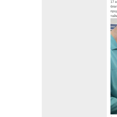
17 а
благ
прод
тайм