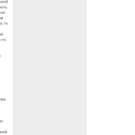
енной
хоть
сли
ым
а, то
ве
о-то
е
ире.
а!
воей