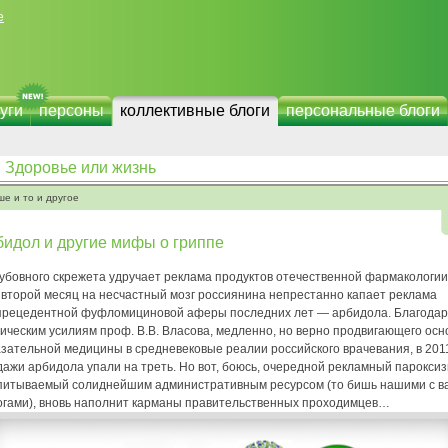
е
уги
персоны
коллективные блоги
персональные блоги
Здоровье или жизнь
ше и то и другое
идол и другие мифы о гриппе
зубовного скрежета удручает реклама продуктов отечественной фармакологи
 второй месяц на несчастный мозг россиянина непрестанно капает реклама
прецедентной фуфломициновой аферы последних лет — арбидола. Благода
ическим усилиям проф. В.В. Власова, медленно, но верно продвигающего ос
азательной медицины в средневековые реалии российского врачевания, в 201
ажи арбидола упали на треть. Но вот, боюсь, очередной рекламный пароксиз
питываемый солиднейшим административным ресурсом (то бишь нашими с в
огами), вновь наполнит карманы правительственных проходимцев…