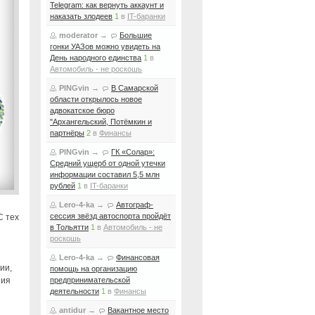
Telegram: как вернуть аккаунт и
наказать злодеев
1
в
IT-баранки
moderator
→
Большие
гонки УАЗов можно увидеть на
День народного единства
1
в
Автомобиль - не роскошь
PINGvin
→
В Самарской
области открылось новое
адвокатское бюро
"Архангельский, Потёмкин и
партнёры
2
в
Финансы
PINGvin
→
ГК «Солар»:
Средний ущерб от одной утечки
информации составил 5,5 млн
рублей
1
в
IT-баранки
Lero-4-ka
→
Автограф-
сессия звёзд автоспорта пройдёт
С тех
в Тольятти
1
в
Автомобиль - не
роскошь
Lero-4-ka
→
Финансовая
ии,
помощь на организацию
ния
предпринимательской
деятельности
1
в
Финансы
antidur
→
Вакантное место