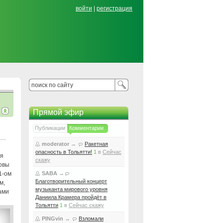
войти
|
регистрация
Прямой эфир
Публикации
Комментарии
и…
moderator
→
Ракетная
опасность в Тольятти!
1
в
Сейчас
ря
скажу
новы
1-ом
SABA
→
Благотворительный концерт
м,
музыканта мирового уровня
ами
Даниила Крамера пройдёт в
Тольятти
1
в
Сейчас скажу
PINGvin
→
Взломали