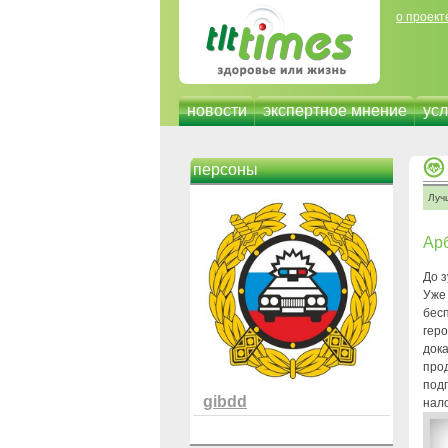
о проект
новости
экспертное мнение
усл
персоны
Луч
Арб
До 
Уже
бес
геро
док
прод
под
gibdd
нал