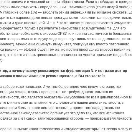
его организма и в меньшей степени образа жизни. Если вы обладаете врожд
осприимчивостью хоть к определенным штаммам гриппа (таких людей много), 
Ч (таких не более 1%) — заболеть этими инфекциями вы никак не сможете. Е
курите как паровоз, даже легкая простуда может осложниться продолжительн
хитом и даже пневмонией. И т. п. Что же касается специфического иммунитет
риобретается только в результате знакомства с возбудителем, т.е. для его
аботки вам необходимо с вирусом ОРВИ или гриппа столкнуться (в большинст
аев восприимчивые к вирусу люди перенесут лишь легкое недомогание, но кт
еболеет). Можно еще обмануть иммунитет, подсунув ему вместо патогенного
са вакцину — эффект будет тем же, но против простудных вирусов вакцин не
ают, а эффективность гриппозных ограничена по многим причинам (подробне
).
ктор, а почему всюду рекламируется фуфломицин N, и вот даже доктор
иванна в поликлинике его рекомендовала, а Вы его хаете?»
 заборе тоже написано. И уж тем более много чего пишут в стране, где
истрация лекарственных препаратов не требует доказательства их
ективности, что является обязательным условием во всем цивилизованном м
 те клинические испытания, что случаются в нашей действительности, в
авляющем большинстве некачественные, а кроме того парадоксальное
ественное законодательство организует это дело так, что все испытания
водятся за счет самой заинтересованной стороны — производителя лекарств
тора наши выписывают гомеопатию и иммуностимуляторы нет всегда в силу с