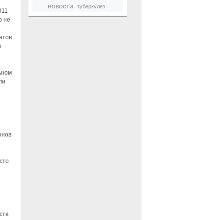
новости
туберкулез
011
о не
атов
ы
ьном
ли
онов
сто
ств