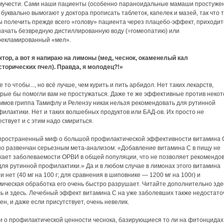
мучести. Сами наши пациенты (особенно параноидальные мамаши простуже
 буквально вымогают у доктора прописать таблеток, капелек и мазей, так что т
ы полечить прежде всего «голову» пациента через плацебо-эффект, приходит
начать безвредную дистиллированную воду (=гомеопатию) или
рекламированный «мел».
ктор, а вот я напираю на лимоны (мед, чеснок, окаменелый кал
сторических пчел). Правда, я молодец?!»
 то чтобы..., но всё лучше, чем курить и пить арбидол. Нет таких лекарств,
орые бы помогли вам не простужаться. Даже те же эффективные против неко
ммов гриппа Тамифлу и Релензу никак нельзя рекомендовать для рутинной
илактики. Нет и таких волшебных продуктов или БАД-ов. Их просто не
ствует и с этим надо смириться.
пространенный миф о большой профилактической эффективности витамина 
но развенчан серьезным мета-анализом: «Добавление витамина С в пищу не
жает заболеваемости ОРВИ в общей популяции, что не позволяет рекомендо
для рутинной профилактики.» Да и в любом случае в лимонах этого витамина
и нет (40 мг на 100 г; для сравнения в шиповнике — 1200 мг на 100г) и
ическая обработка его очень быстро разрушает. Читайте дополнительно зде
сь и здесь. Лечебный эффект витамина С на уже заболевших также недостато
ен, и даже если присутствует, очень невелик.
и о профилактической ценности чеснока, базирующиеся то ли на фитонцидах,