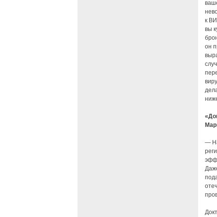
ваш
нев
к ВИ
вы 
брон
он п
выр
случ
пер
виру
дел
ниже
«До
Мар
— На
рег
эфф
Даже
под
отеч
про
Док