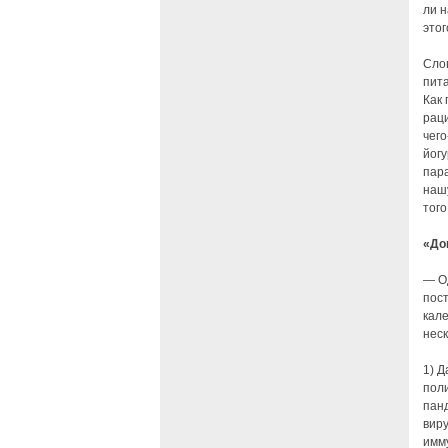
ли 
этог
Сло
пита
Как
рац
чего
йогу
пар
нашу
того
«До
— Од
пос
кале
неск
1) Д
пол
пан
виру
имму