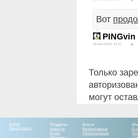
Вот
прод
PINGvin
26 мая 2016, 13:17
Только зар
авторизова
могут оста
Войти
Разделы
Блоги
Ин
Регистрация
Новости
Коллективные
О с
Блоги
Персональные
Пр
Персоны
Со