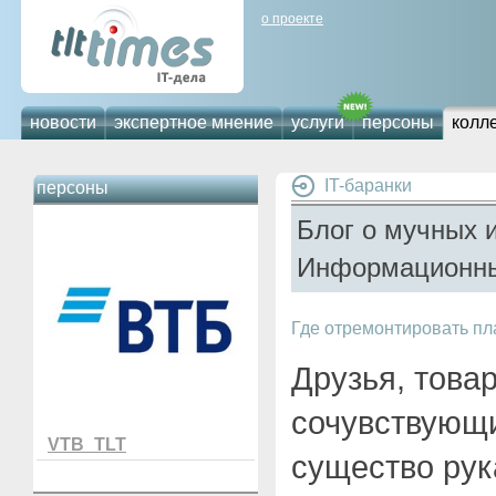
о проекте
новости
экспертное мнение
услуги
персоны
колл
IT-баранки
персоны
Блог о мучных 
Информационны
Где отремонтировать пл
Друзья, това
сочувствующ
VTB_TLT
существо рук