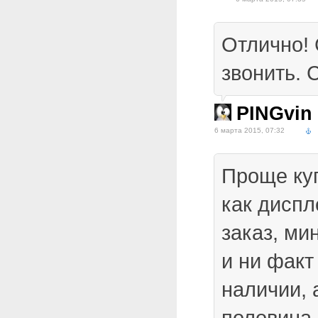
Отлично! 
звонить. 
PINGvin
6 марта 2015, 07:32
Проще куп
как диспл
заказ, ми
и ни факт 
наличии, 
половина