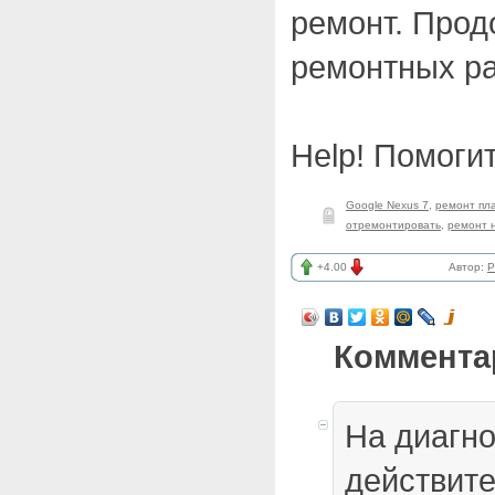
ремонт. Прод
ремонтных ра
Help! Помогит
Google Nexus 7
,
ремонт пл
отремонтировать
,
ремонт н
+4.00
Автор:
P
Коммента
На диагно
действите