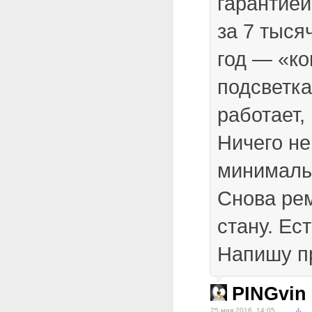
гарантией
за 7 тыся
год — «к
подсветка
работает,
Ничего не
минималь
Снова ре
стану. Ес
Напишу пр
PINGvin
25 мая 2016, 14:05