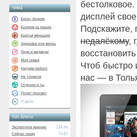
бестолковое.
тема
дисплей свое
Богач, бедняк
Подскажите, 
Болеем за наших
Братья меньшие
недалёкому
,
Здоровье или жизнь
восстановить
Леди и медведи
Моя семья
Чтоб быстро 
Научим любого
нас — в Толь
Не тормози
Отдохни и ты
Полит просвет
IT-дела
топ блоги
Экспертное мнение
126.60
Сейчас скажу
73.87