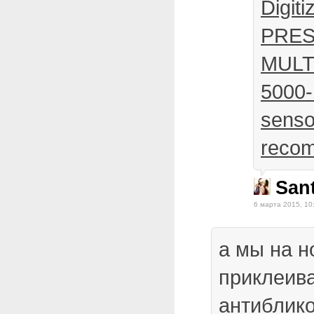
Digiti
PRES
MULT
5000
senso
reco
San
6 марта 2015, 10
а мы на н
приклеив
антиблико