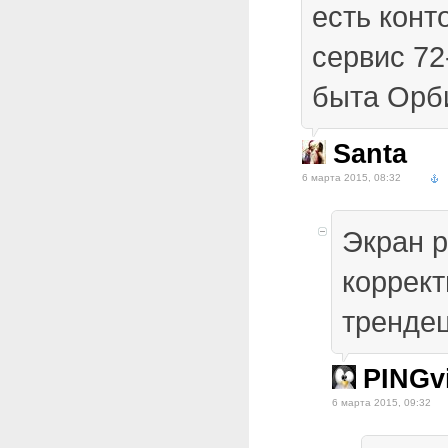
есть конт
сервис 72
быта Орби
Santa
6 марта 2015, 08:32
Экран р
коррект
трендец
PINGv
6 марта 2015, 09:32