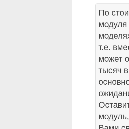
По сто
модуля 
моделя
т.е. вм
может о
тысяч в
основно
ожидани
Оставит
модуль,
Вами св