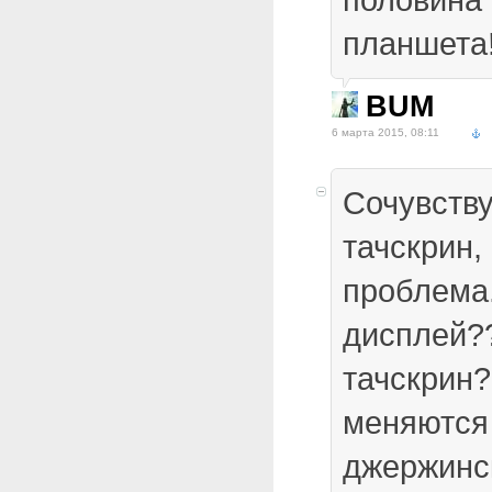
планшета
BUM
6 марта 2015, 08:11
Сочувств
тачскрин,
проблема.
дисплей?
тачскрин?
меняются
джержинск