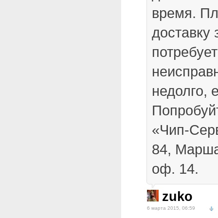
время. П
доставку 
потребует
неисправ
недолго, 
Попробуйт
«Чип-Серв
84, Марш
оф. 14.
zuko
6 марта 2015, 06:59