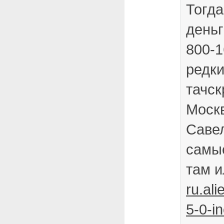
Тогда
деньг
800-1
редки
тачск
Моск
Саве
самы
там и
ru.al
5-0-i