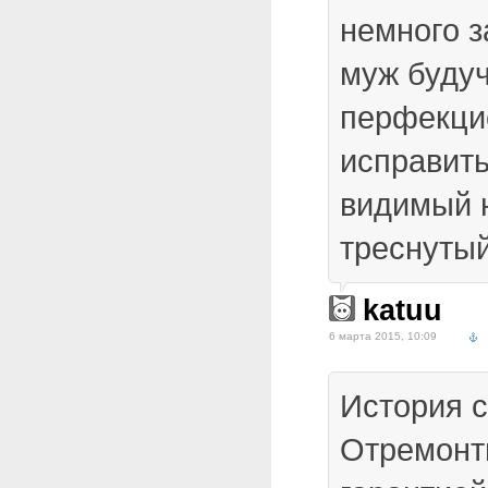
немного з
муж буду
перфекци
исправить
видимый н
треснутый
katuu
6 марта 2015, 10:09
История 
Отремонт