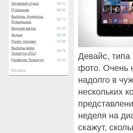
Активный отдых
59.33
IT-баранки
48.50
Выборы. Конкурсы.
46.71
Розыгрыши.
Вкусная жизнь
43.03
Додыр
39.58
Полит просвет
35.49
Выборы мэра
34.76
Девайс, типа
Тольятти-2012
Развитие Тольятти
33.03
фото. Очень н
Все блоги
надолго в чу
нескольких к
представлени
неделя на ди
скажут, скол