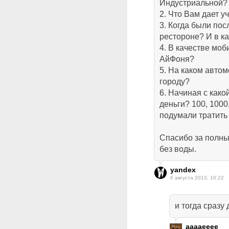
Индустриальной?
2. Что Вам дает у
3. Когда были пос
рестороне? И в к
4. В качестве моб
АйФоня?
5. На каком авто
городу?
6. Начиная с како
деньги? 100, 100
подумали тратить 
Спасибо за полны
без воды.
yandex
6 августа 2013, 10:22
и тогда сразу
aaaaeeee