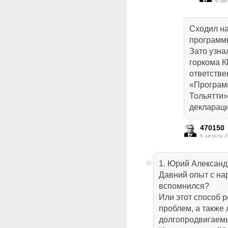
6 авг
Сходил н
программы
Зато узна
горкома 
ответстве
«Програм
Тольятти»
декларац
470150
6 августа 2
1. Юрий Александ
Давний опыт с н
вспомнился?
Или этот способ
проблем, а также
долгопродвигаем