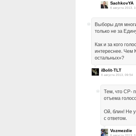
SachkovYA
6 августа 2013, 1
Выборы для многи
только не за Еди
Как и за кого голо
интереснее. Чем 
остальных»?
iBolit-TLT
6 августа 2013, 09:54
Тем, что СР- 
отъема голос
Ой, блин! Не у
с ответом.
Vozmezdie
6 августа 2013, 1