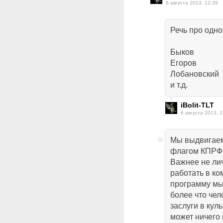
6 августа 2013, 12:39
Речь про одн
Быков
Егоров
Лобановский
и т.д.
iBolit-TLT
6 августа 2013, 1
Мы выдвигаем
флагом КПРФ,
Важнее не ли
работать в к
программу мы
более что че
заслуги в кул
может ничего 