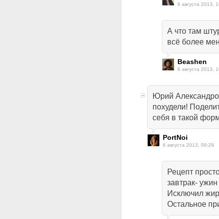
6 августа 2013, 1
А что там шт
всё более ме
Beashen
6 августа 2013, 1
Юрий Александров
похудели! Подели
себя в такой фор
PortNoi
6 августа 2013, 09:29
Рецепт просто
завтрак- ужин
Исключил жир
Остальное при