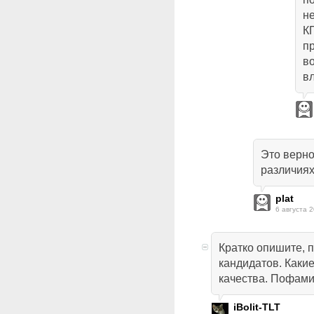
н
К
п
в
в
Это верно
различиях
plat
6 августа 2
Кратко опишите, 
кандидатов. Каки
качества. Пофами
iBolit-TLT