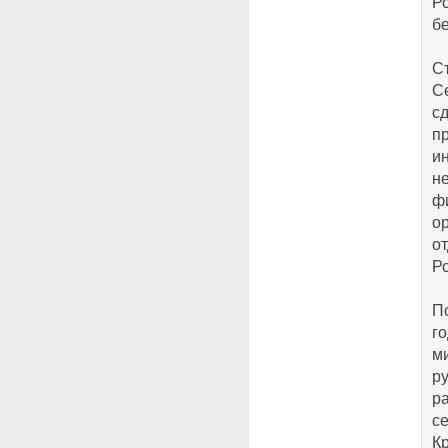
Р
б
С
С
сд
п
и
н
ф
о
о
Р
П
го
м
ру
р
с
К