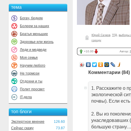
тема
Богач, бедняк
Болеем за наших
Братья меньшие
Юрий Сачков
,
ТГД
,
выборы 
городу
Здоровье или жизнь
Леди и медведи
+10.00
Автор:
Моя семья
Научим любого
Комментарии (
84
)
Не тормози
Отдохни и ты
1. Расскажите о 
Полит просвет
экологической сит
IT-дела
почвы). Если есть
топ блоги
2. Вы из поколен
унаследовавших (
Экспертное мнение
126.60
большую страну… 
Сейчас скажу
73.87