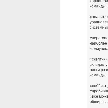
характери
команды.
«аналити
уравнове
системны
«перегов
наиболее 
коммуника
«скептик»
складом у
риски раз
команды;
«лоббист
«пробивно
«все може
обширные