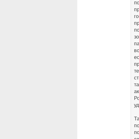
п
п
г
п
по
зо
п
в
ес
п
те
ст
т
а
Ро
уд
Т
п
п