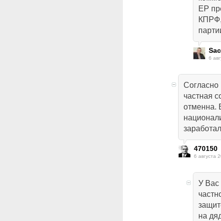
ЕР пр
КПРФ,
партии
Sa
6 авг
Согласно 
частная с
отменна. 
национали
заработал
470150
6 августа 2
У Вас
частн
защит
на дя