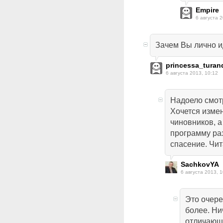
Empire
6 августа 2
Зачем Вы лично и
princessa_turan
6 августа 2013, 10:12
Надоело смотр
Хочется изме
чиновников, а
программу ра
спасение. Читай
SachkovYA
6 августа 2013, 1
Это очере
более. Ни
отличающа