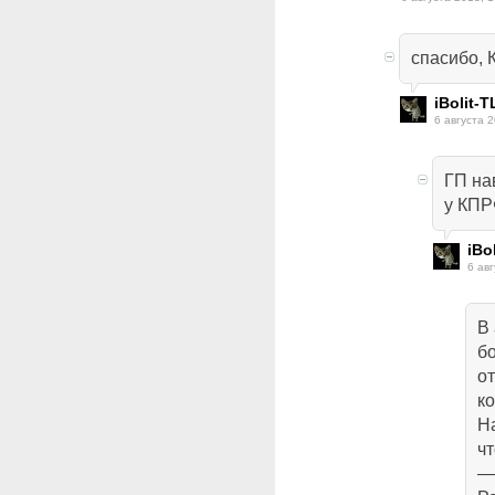
спасибо, 
iBolit-T
6 августа 2
ГП на
у КПР
iBo
6 авг
В 
б
от
к
Н
ч
—