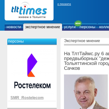
о проекте
новости
экспертное мнение
услуги
персоны
колл
Экспертное мнение
персоны
На ТлтТаймс.ру 6 
предвыборных "деж
Тольяттинской гор
Сачков
SMR_Rostelecom