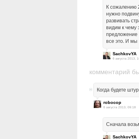
К сожалению 2
нужно подвин
развивать стр
видим к чему 
предложение 
все это. И мы
SachkovYA
6 августа 2013, 1
комментарий б
Когда будете шту
robocop
6 августа 2013, 09:18
Сначала возьм
SachkovYA