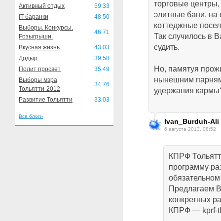
торговые центры,
Активный отдых
59.33
элитные бани, н
IT-баранки
48.50
коттеджные посел
Выборы. Конкурсы.
46.71
Так случилось в В
Розыгрыши.
судить.
Вкусная жизнь
43.03
Додыр
39.58
Но, памятуя прож
Полит просвет
35.49
нынешним парням
Выборы мэра
34.76
Тольятти-2012
удержания кармы
Развитие Тольятти
33.03
Все блоги
Ivan_Burduh-Ali
6 августа 2013, 08:52
КПРФ Тольятт
программу раз
обязательном 
Предлагаем В
конкретных ра
КПРФ — kprf-tlt