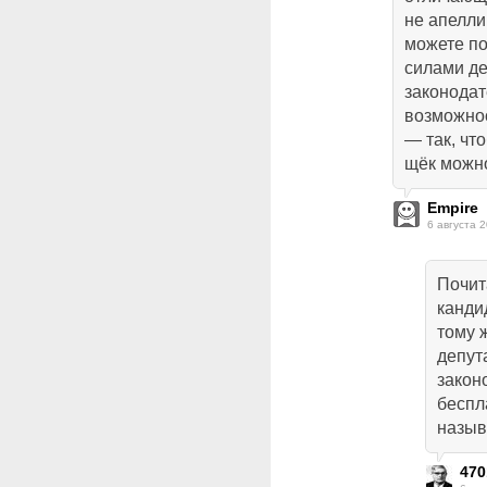
не апелли
можете по
силами д
законодат
возможно
— так, чт
щёк можно
Empire
6 августа 2
Почит
канди
тому 
депут
закон
беспл
назыв
470