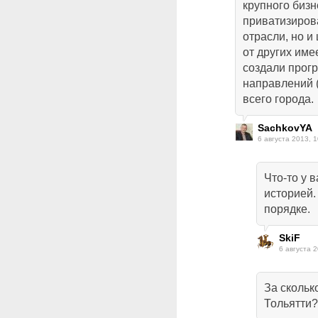
крупного бизн
приватизиров
отрасли, но и
от других име
создали прог
направлений (
всего города.
SachkovYA
6 августа 2013, 1
Что-то у 
историей.
порядке.
SkiF
6 августа 2
За скольк
Тольятти?