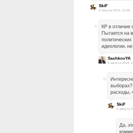
SkiF
6 августа 2013, 12:08
КР в отличие 
Пытается на в
политических
идеологии, не
SachkovYA
6 августа 2013, 1
Интересно
выборах? 
расходы, 
SkiF
6 августа 2
Да, эт
комме