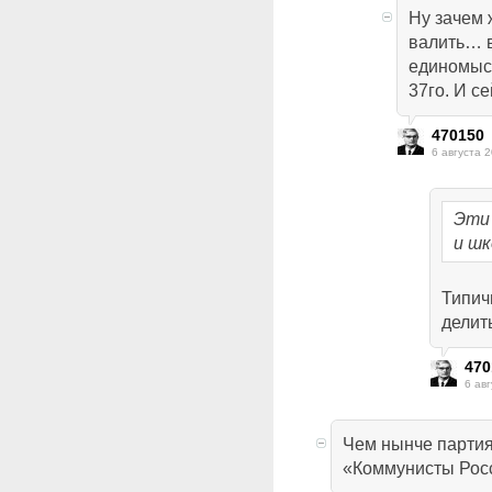
Ну зачем 
валить… 
единомыс
37го. И с
470150
6 августа 2
Эти 
и шк
Типич
делит
470
6 авг
Чем нынче партия
«Коммунисты Рос