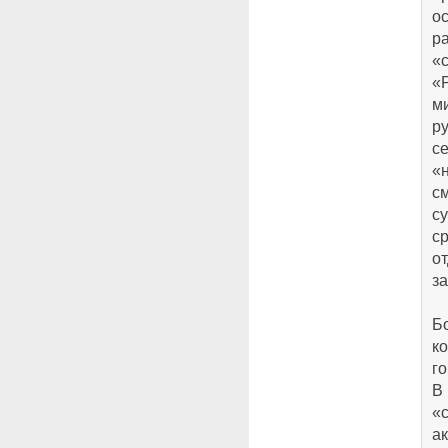
о
р
«
«
м
ру
с
«
с
су
с
о
з
Бо
к
го
В
«
а