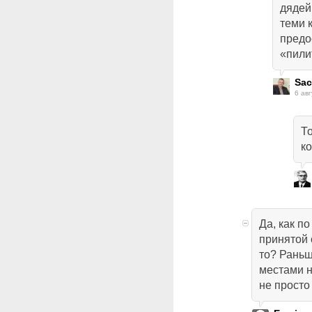
дядей
теми 
предо
«пили
Sa
6 авг
Т
к
Да, как п
принятой 
то? Раньш
местами н
не просто