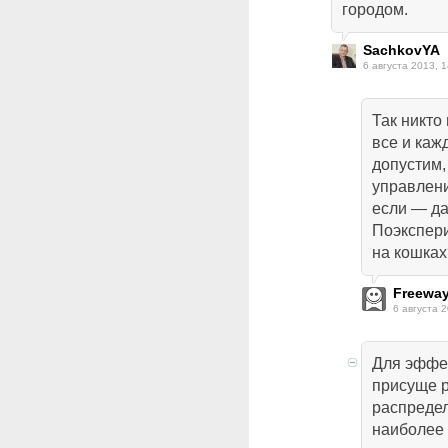
городом.
SachkovYA
6 августа 2013, 1
Так никто
все и ка
допустим,
управлени
если — д
Поэкспери
на кошках
Freewa
6 августа 2
Для эффе
присуще р
распредел
наиболее