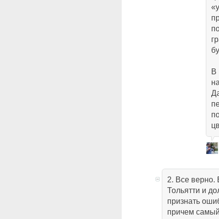
«
п
п
г
бу
В 
на
Д
п
п
цв
2. Все верно. 
Тольятти и до
признать ошиб
причем самый