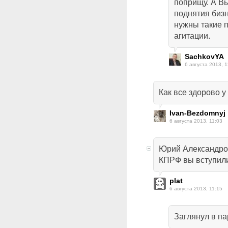
поприщу. А В
поднятия бизн
нужны такие 
агитации.
SachkovYA
6 августа 2013, 1
Как все здорово 
Ivan-Bezdomnyj
6 августа 2013, 11:03
Юрий Александров
КПРФ вы вступили 
plat
6 августа 2013, 11:15
Заглянул в па