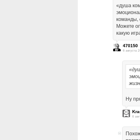
«душа ко
эмоциона
команды, 
Можете оп
какую игр
470150
6 августа 2
«ду
эмо
жиз
Ну пря
Kra
6 авг
Похож