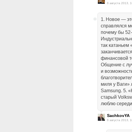
6 августа 2013, 1
1. Новое — эт
справлялся м
почему бы 52-
Индустриальн
так катаньем 
заканчивается
финансовой то
Общение с лу
и возможност
благотворител
миля у Ваги» 
Samsung. 5. «
старый Volksw
люблю середи
SachkovYA
6 августа 2013, 1