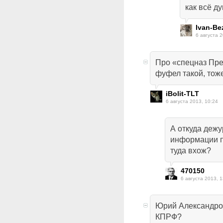
как всё д
Ivan-Be
6 августа 2
Про «спецназ През
фуфел такой, тож
iBolit-TLT
6 августа 2013, 10:24
А откуда дежу
информации п
туда вхож?
470150
6 августа 2013, 1
Юрий Александров
КПРФ?