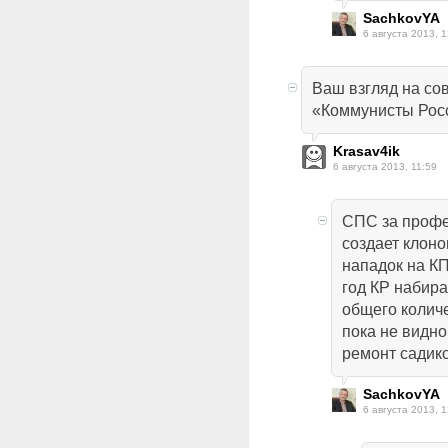
SachkovYA
6 августа 2013, 1
Ваш взгляд на с
«Коммунисты Рос
Krasav4ik
6 августа 2013, 11:59
СПС за профе
создает клоно
нападок на К
год КР набира
общего колич
пока не видно
ремонт садико
SachkovYA
6 августа 2013, 1