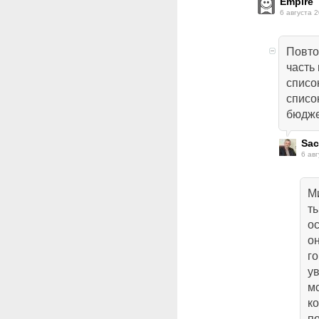
Empire
6 августа 2
Повто
часть
списо
списо
бюдже
Sa
6 авг
М
т
ос
он
го
у
мо
к
по