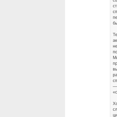
с
с
с
п
б
Те
а
н
п
М
п
в
р
сп
—
«
Хо
с
ци