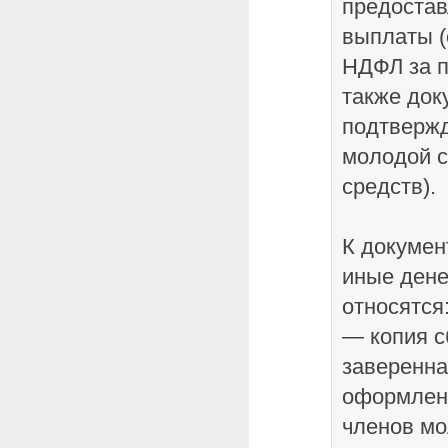
предоста
выплаты (
НДФЛ за п
также док
подтверж
молодой 
средств).
К докуме
иные дене
относятся
— копия с
заверенна
оформленн
членов мо