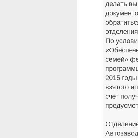
делать вы
документо
обратитьс
отделени
По услов
«Обеспеч
семей» ф
программ
2015 годы
взятого и
счет полу
предусмот
Отделени
Автозавод