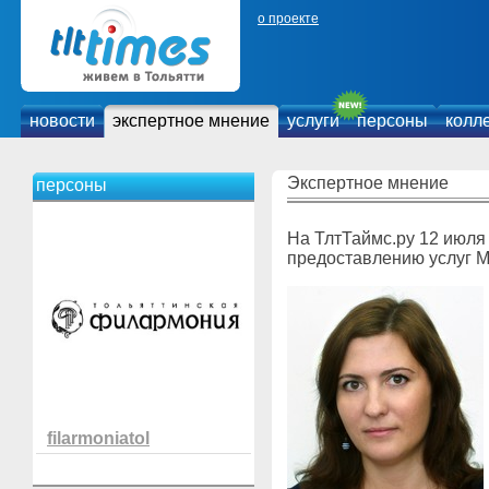
о проекте
новости
экспертное мнение
услуги
персоны
колл
Экспертное мнение
персоны
На ТлтТаймс.ру 12 июля
предоставлению услуг 
filarmoniatol