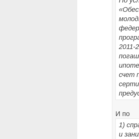
По ус
«Обес
молод
федер
прогр
2011-
погаш
ипоте
счет 
серти
преду
И по
1) сп
и зан