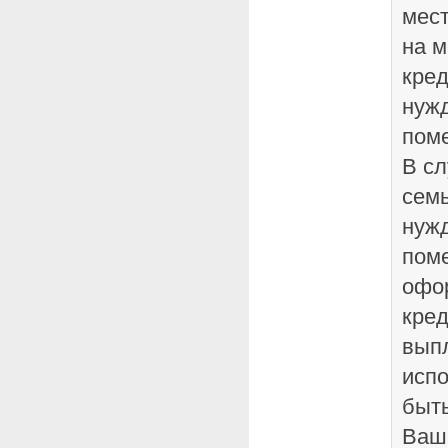
мес
на 
кред
нуж
пом
В сл
семь
нуж
пом
офо
кред
выпл
испо
быть
Ваша