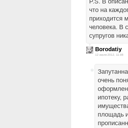
P.S. В описа
что на каждо
приходится м
человека. В 
супругов ник
Borodatiy
12 июля 2012, 11:46
Запутанная
очень пон
оформлена
ипотеку, р
имущества
площадь и
прописан