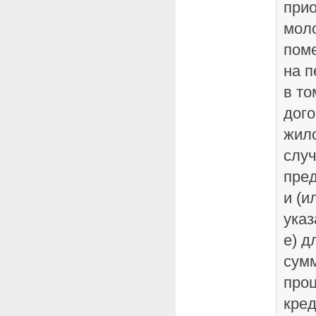
прио
мол
пом
на п
в то
дого
жил
случ
пре
и (и
указ
е) д
сумм
про
кред