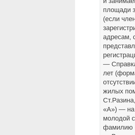
и занима
площади з
(если чле
зарегистр
адресам, 
представл
регистрац
— Справка
лет (форм
отсутстви
жилых пом
Ст.Разина,
«А») — на
молодой с
фамилию с