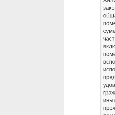
жил
зак
общ
поме
сум
част
вкл
пом
вспо
испо
пре
удо
гра
иных
про