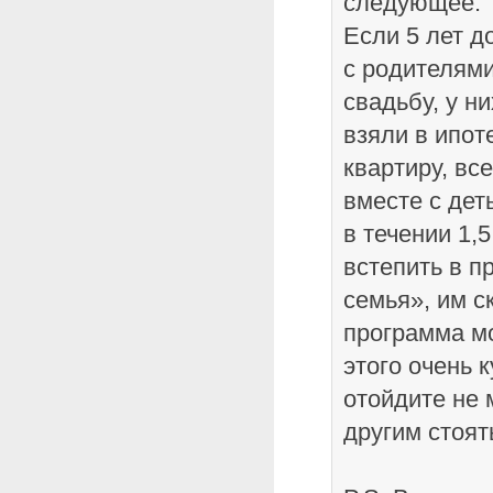
следующее:
Если 5 лет д
с родителями
свадьбу, у н
взяли в ипот
квартиру, вс
вместе с дет
в течении 1,5
встепить в 
семья», им с
программа м
этого очень 
отойдите не 
другим стоят