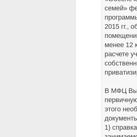
семей» ф
программ
2015 гг.,
помещени
менее 12 к
расчете у
собственно
приватиз
В МФЦ Вы
первичную
этого не
документы
1) справка
занимаем