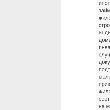
ипо
зай
жил
стро
инд
дома
янва
случ
доку
под
мол
при
жил
соот
на 