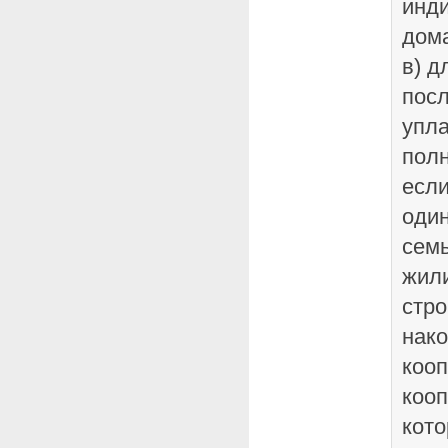
инд
дом
в) д
посл
упла
полн
если
один
семь
жил
стро
нако
коо
кооп
кот