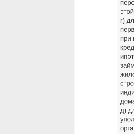
пере
этой
г) д
перв
при
кред
ипот
займ
жил
стро
инд
дом
д) д
упо
орга