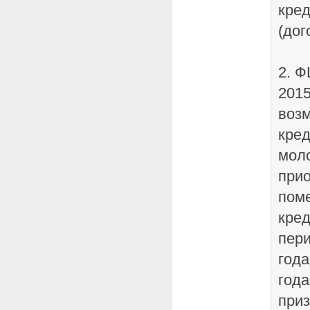
кред
(дог
2. 
2015
воз
кред
моло
при
пом
кред
пери
года
года
приз