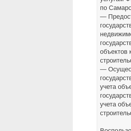
по Самарс
— Предос
государст
недвижимо
государст
объектов 
строитель
— Осущес
государст
учета объ
государст
учета объ
строитель
Воспольз