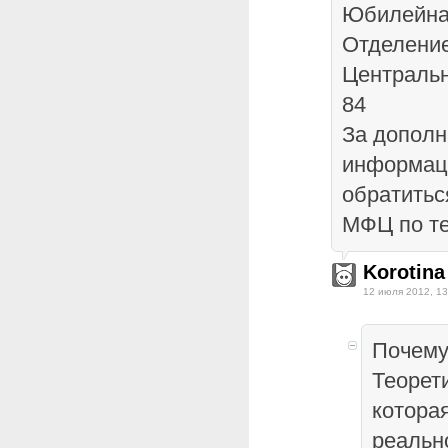
Юбилейна
Отделени
Центральн
84
За дополн
информац
обратитьс
МФЦ по те
Korotina
12 июля 2012, 13
Почему
Теорет
которая
реальн