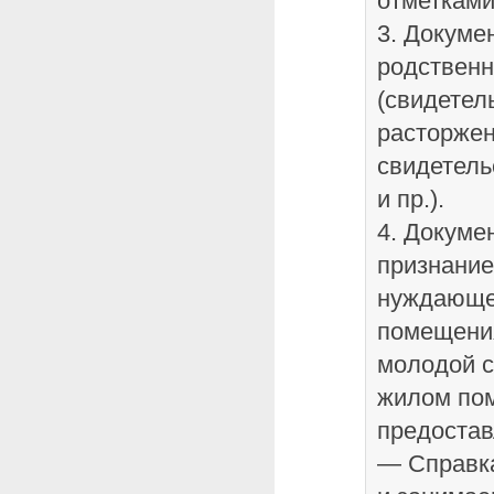
отметками
3. Докум
родствен
(свидетель
расторжен
свидетель
и пр.).
4. Докуме
признание
нуждающе
помещения
молодой 
жилом по
предостав
— Справка