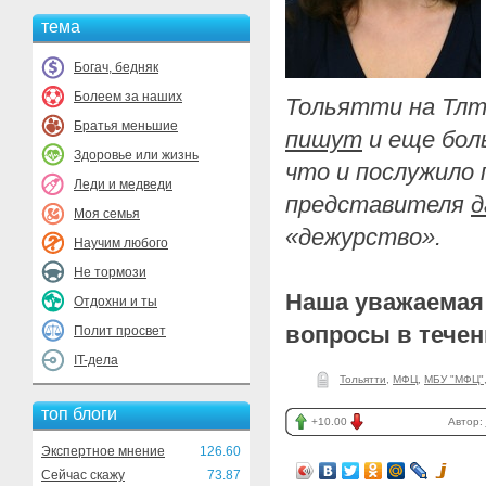
тема
Богач, бедняк
Болеем за наших
Тольятти на Тлт
Братья меньшие
пишут
и еще бол
Здоровье или жизнь
что и послужило
Леди и медведи
представителя
д
Моя семья
«дежурство».
Научим любого
Не тормози
Наша уважаемая 
Отдохни и ты
вопросы в течен
Полит просвет
IT-дела
Тольятти
,
МФЦ
,
МБУ "МФЦ"
топ блоги
+10.00
Автор:
Экспертное мнение
126.60
Сейчас скажу
73.87