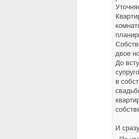
Уточня
Кварти
комнат
планир
Собств
двое н
До всту
супруг
в собс
свадьб
кварти
собств
И сразу