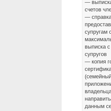
— выписка
счетов чл
— справка
предостав
супругам 
максималь
выписка с
супругов
— копия г
сертифика
(семейный
приложени
владельца
направит
данным с