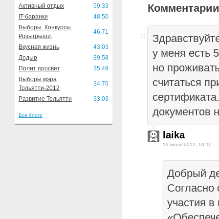
Комментарии
Активный отдых
59.33
IT-баранки
48.50
Выборы. Конкурсы.
46.71
Здравствуйте
Розыгрыши.
Вкусная жизнь
43.03
у меня есть 5
Додыр
39.58
но проживать
Полит просвет
35.49
Выборы мэра
считаться п
34.76
Тольятти-2012
сертификата.
Развитие Тольятти
33.03
документов 
Все блоги
laika
12 июля 2012, 10:11
Добрый де
Согласно
участия в
«Обеспеч