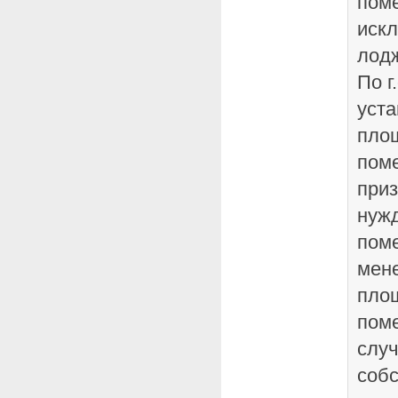
пом
иск
лодж
По г
уста
пло
поме
приз
нуж
пом
мене
пло
поме
случ
соб