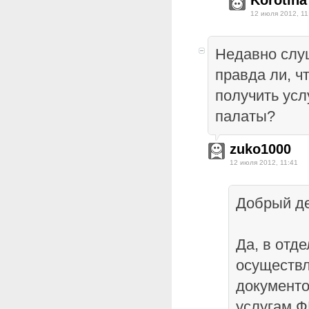
Korotina
12 июля 2012, 11
Недавно слу
правда ли, ч
получить усл
палаты?
zuko1000
12 июля 2012, 11:41
Добрый де
Да, в отд
осуществл
документ
услугам 