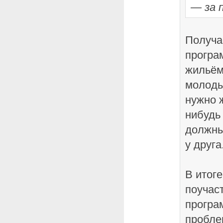
— за 
Получа
програ
жильём
молоды
нужно ж
нибудь 
должны
у друга
В итоге
поучаст
програ
пробле