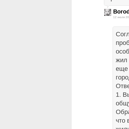
Borod
12 июля 20
Согл
про
особ
жил 
еще 
гор
Отве
1. В
общ
Обр
что 