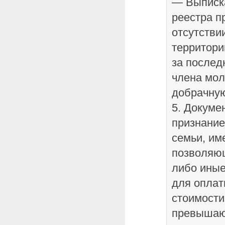
— Выписка
реестра п
отсутстви
территори
за послед
члена мол
добрачну
5. Докум
признание
семьи, и
позволяющ
либо иные
для оплат
стоимости
превышаю