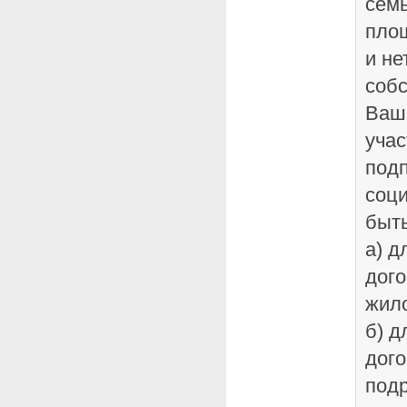
семь
пло
и не
собс
Ваш
учас
подп
соц
быть
а) д
дого
жил
б) д
дого
подр