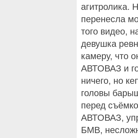
агитролика. 
перенесла мо
того видео, 
девушка ревн
камеру, что 
АВТОВАЗ и г
ничего, но к
головы бары
перед съёмко
АВТОВАЗ, уп
БМВ, несложн