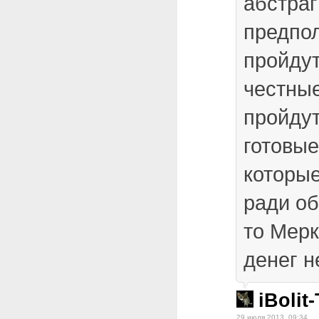
абстраг
предпо
пройду
честны
пройдут
готовые
которы
ради об
то Мерк
денег н
iBolit
29 июля 2013, 09:34