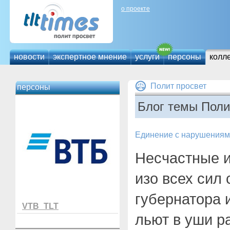
о проекте
новости
экспертное мнение
услуги
персоны
колл
Полит просвет
персоны
Блог темы Поли
Единение с нарушения
Несчастные и
изо всех сил
губернатора 
VTB_TLT
льют в уши р