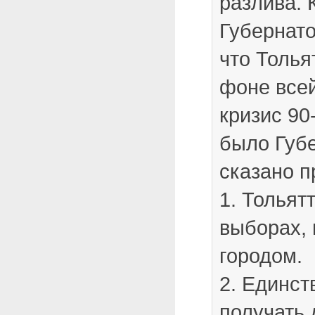
разлива. 
Губернато
что Толья
фоне все
кризис 90
было Губ
сказано п
1. Тольят
выборах, 
городом.
2. Единст
получать 