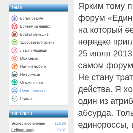
Ярким тому 
тема
форум «Едине
Богач, бедняк
Болеем за наших
на который
с
Братья меньшие
порядке
приг
Здоровье или жизнь
Леди и медведи
25 июля 2013
Моя семья
самом форуме
Научим любого
Не стану тра
Не тормози
Отдохни и ты
действа. Я хо
Полит просвет
один из атриб
IT-дела
абсурда. Тол
топ блоги
единороссы, 
Экспертное мнение
126.60
Сейчас скажу
73.87