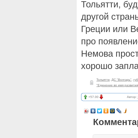
Тольятти, бу
другой стран
Греции или В
про появлени
Немова прост
хорошо запла
Тольятти
,
ДС "Волгарь"
,
гу
"Единение во имя развития
+57.00
Автор:
Коммента