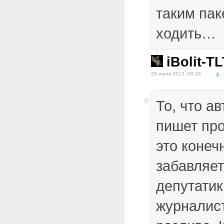
таким пак
ходить…
iBolit-T
29 июля 2013, 09:26
То, что а
пишет про
это конеч
забавляет
депутатик
журналис