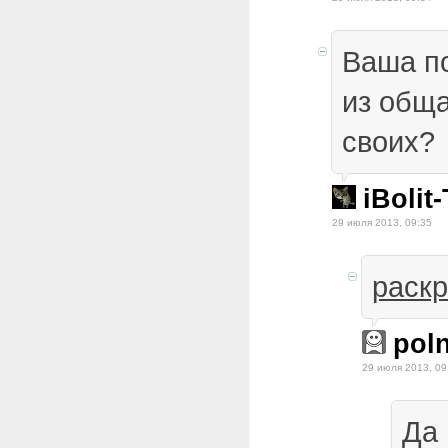
Ваша п
из обща
своих?
iBolit
29 июля 2013, 09:35
раск
poln
29 июля 2013, 09
Да 