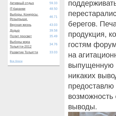
поддерживать
Активный отдых
59.33
IT-баранки
48.50
перестаралис
Выборы. Конкурсы.
46.71
Розыгрыши.
берегов. Печ
Вкусная жизнь
43.03
Додыр
39.58
продукция, к
Полит просвет
35.49
Выборы мэра
гостям форум
34.76
Тольятти-2012
Развитие Тольятти
33.03
на агитацион
Все блоги
выпущенную 
никаких выво
предоставлю
возможность 
выводы.