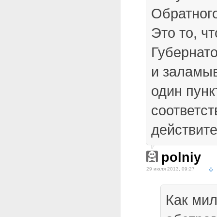
Обратного
Это то, ч
Губернато
и заламыв
один пунк
соответст
действит
polniy
29 июля 2013, 09:27
Как мил