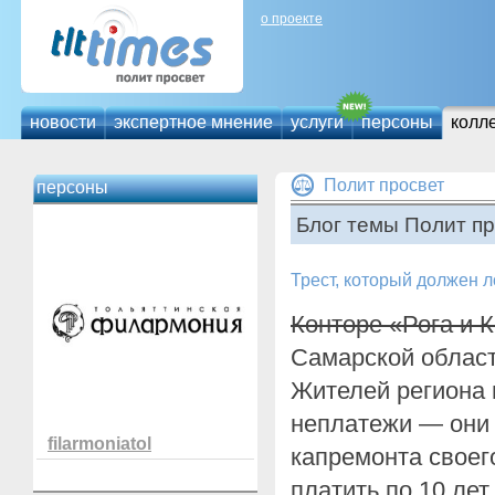
о проекте
новости
экспертное мнение
услуги
персоны
колл
Полит просвет
персоны
Блог темы Полит пр
Трест, который должен л
Конторе «Рога и 
Самарской област
Жителей региона 
неплатежи — они 
filarmoniatol
капремонта своег
платить по 10 лет