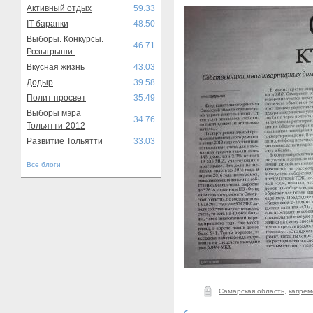
Активный отдых
59.33
IT-баранки
48.50
Выборы. Конкурсы.
46.71
Розыгрыши.
Вкусная жизнь
43.03
Додыр
39.58
Полит просвет
35.49
Выборы мэра
34.76
Тольятти-2012
Развитие Тольятти
33.03
Все блоги
Самарская область
,
капрем