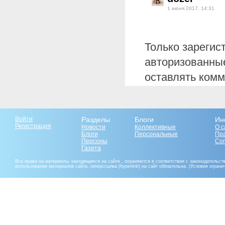
1 июня 2017, 14:31
Только зарегис
авторизованные
оставлять комм
Войти
Разделы
Блоги
Ин
Регистрация
Новости
Коллективные
О с
Блоги
Персональные
Пр
Персоны
Со
Газета
Все права на материалы, находящиеся на сайте , охраняются в соответствии с законодательст
использовании материалов сайта, гиперссылка (hyperlink) на сайт обязательна. (Условия огран