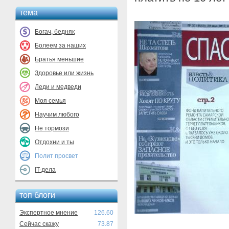
тема
Богач, бедняк
Болеем за наших
Братья меньшие
Здоровье или жизнь
Леди и медведи
Моя семья
Научим любого
Не тормози
Отдохни и ты
Полит просвет
IT-дела
топ блоги
Экспертное мнение
126.60
Сейчас скажу
73.87