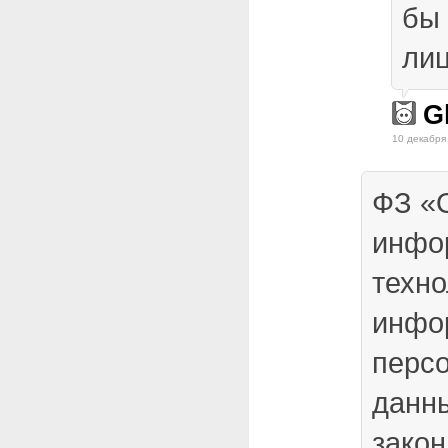
бы
лиц
G
10 декабря
ФЗ «
инфо
техно
инфо
перс
данн
зако