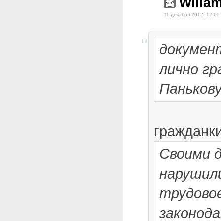
Willa
11 декабря 2012, 12:05
докумен
лично гр
Панькову
гражданк
Своими 
нарушил
трудово
законода