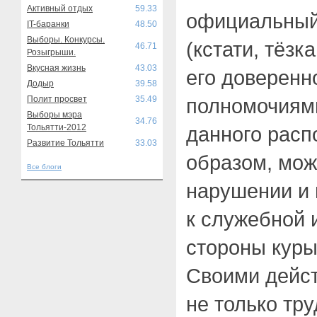
Активный отдых
59.33
официальный
IT-баранки
48.50
Выборы. Конкурсы.
(кстати, тёзк
46.71
Розыгрыши.
Вкусная жизнь
43.03
его доверенн
Додыр
39.58
Полит просвет
35.49
полномочиями
Выборы мэра
34.76
Тольятти-2012
данного расп
Развитие Тольятти
33.03
образом, мож
Все блоги
нарушении и
к служебной
стороны куры
Своими дейс
не только тр