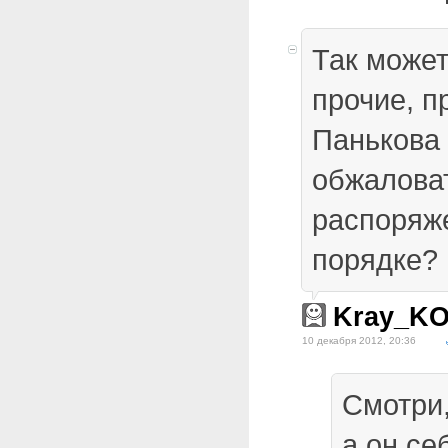
Так может
прочие, п
Панькова
обжалова
распоряж
порядке?
Kray_K
10 декабря 2012, 20:36
Смотри,
а он се