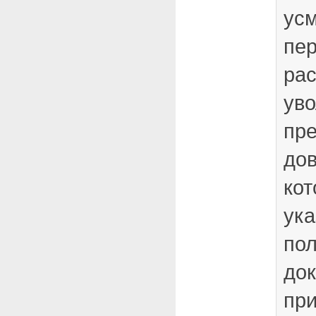
усм
пе
ра
ув
пре
до
кот
ука
пол
док
при