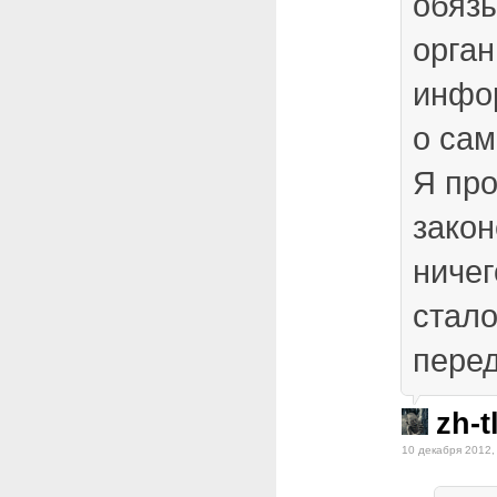
обяз
орган
инфо
о сам
Я про
зако
ничег
стало
перед
zh-tl
10 декабря 2012,