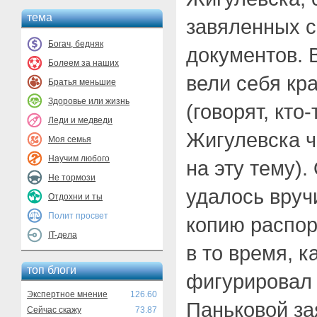
тема
завяленных 
Богач, бедняк
документов. В
Болеем за наших
вели себя кр
Братья меньшие
Здоровье или жизнь
(говорят, кто
Леди и медведи
Жигулевска 
Моя семья
Научим любого
на эту тему).
Не тормози
удалось вруч
Отдохни и ты
Полит просвет
копию распор
IT-дела
в то время, 
топ блоги
фигурировал
Экспертное мнение
126.60
Паньковой за
Сейчас скажу
73.87