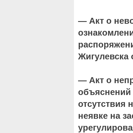
— Акт о нев
ознакомлени
распоряжение
Жигулевска о
— Акт о неп
объяснений 
отсутствия 
неявке на з
урегулиров