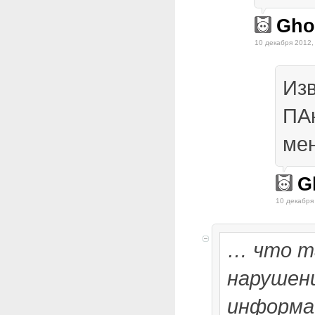
Gho
10 декабря 2012,
Изв
ПАн
ме
G
10 декабря
… что т
нарушен
информа