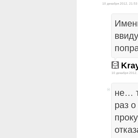
10 декабря 2012, 21:53
Именн
ввиду
попр
Kra
10 декабря 2012,
не… т
раз о
проку
отказ