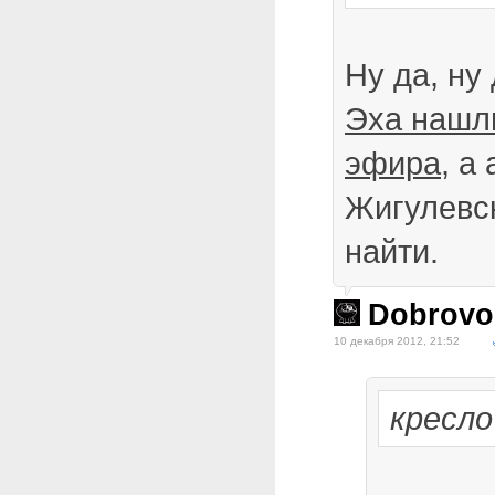
Ну да, ну
Эха нашл
эфира
, а
Жигулевс
найти.
Dobrovo
10 декабря 2012, 21:52
кресло