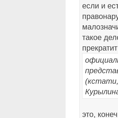
если и ес
правонару
малознач
такое дел
прекратит
официал
предста
(кстати,
Курылин
это, коне