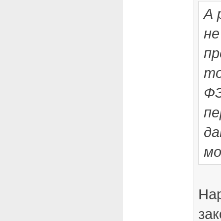
А 
не
пр
то
ФЗ
пе
да
мо
На
зак