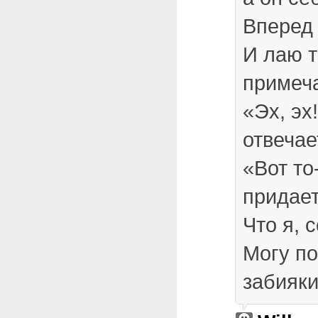
Вперед
И лаю т
примеч
«Эх, эх
отвечае
«Вот то
придает
Что я, 
Могу по
забияк