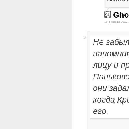
Gho
10 декабря 2012,
Не забыл
напомни
лицу и п
Паньково
они зада
когда К
его.