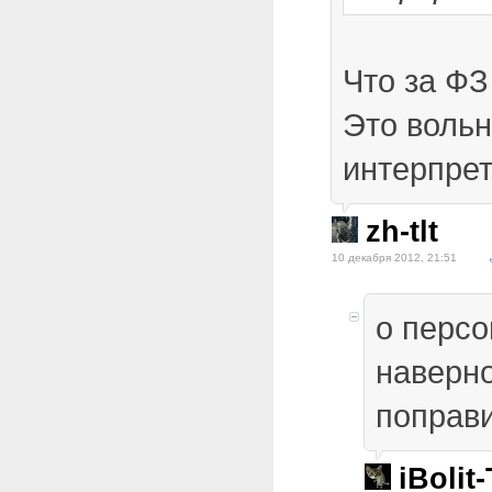
Что за Ф
Это воль
интерпрет
zh-tlt
10 декабря 2012, 21:51
о перс
наверно
поправ
iBolit