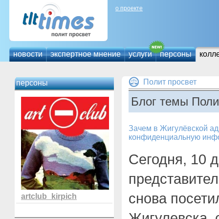
о проекте
новости
экспертное мнение
услуги
персоны
колл
Полит просвет
персоны
Блог темы Поли
Зачем в Жигулёвской а
конфиденциальную инф
Сегодня, 10 
представител
снова посети
artclub_kirpich
Жигулевска, 