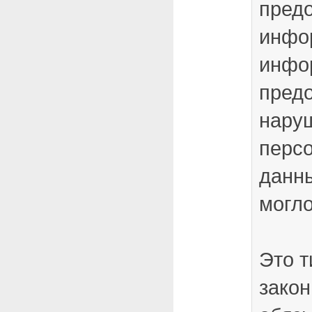
предо
инфо
инфо
предо
нару
перс
данны
могло
Это т
закон