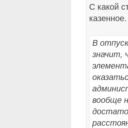
С какой с
казенное.
В отпуск
значит, 
элемент
оказатьс
админис
вообще 
достато
расстоя