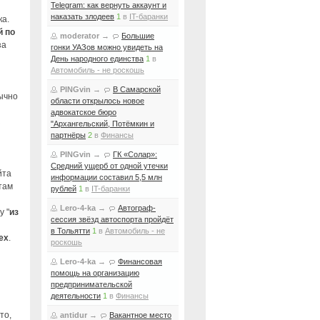
Telegram: как вернуть аккаунт и
наказать злодеев
1
в
IT-баранки
ка.
 по
moderator
→
Большие
за
гонки УАЗов можно увидеть на
День народного единства
1
в
Автомобиль - не роскошь
PINGvin
→
В Самарской
ычно
области открылось новое
адвокатское бюро
з
"Архангельский, Потёмкин и
партнёры
2
в
Финансы
PINGvin
→
ГК «Солар»:
Средний ущерб от одной утечки
йта
информации составил 5,5 млн
 там
рублей
1
в
IT-баранки
Lero-4-ka
→
Автограф-
у "
из
сессия звёзд автоспорта пройдёт
в Тольятти
1
в
Автомобиль - не
ех
.
роскошь
Lero-4-ka
→
Финансовая
помощь на организацию
предпринимательской
деятельности
1
в
Финансы
то,
antidur
→
Вакантное место