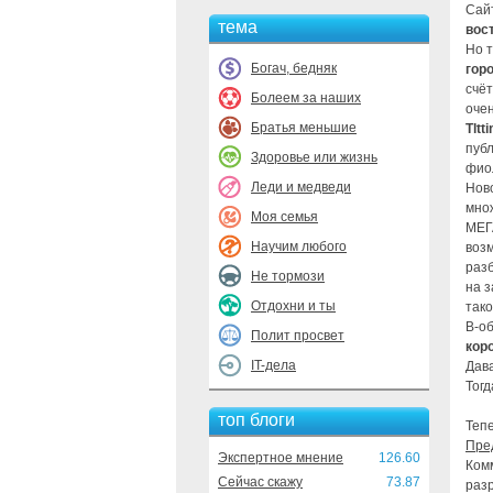
Сай
тема
вос
Но т
Богач, бедняк
гор
счёт
Болеем за наших
очен
Братья меньшие
Tltt
пуб
Здоровье или жизнь
фиол
Леди и медведи
Ново
мно
Моя семья
МЕГА
Научим любого
возм
разб
Не тормози
на з
Отдохни и ты
тако
В-о
Полит просвет
кор
IT-дела
Дава
Тогд
топ блоги
Тепе
Пре
Экспертное мнение
126.60
Ком
Сейчас скажу
73.87
раз