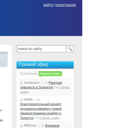
войти
|
регистрация
Прямой эфир
Публикации
Комментарии
moderator
→
Ракетная
опасность в Тольятти!
1
в
Сейчас
скажу
SABA
→
Благотворительный концерт
музыканта мирового уровня
мы
Даниила Крамера пройдёт в
Тольятти
1
в
Сейчас скажу
ка
PINGvin
→
Взломали