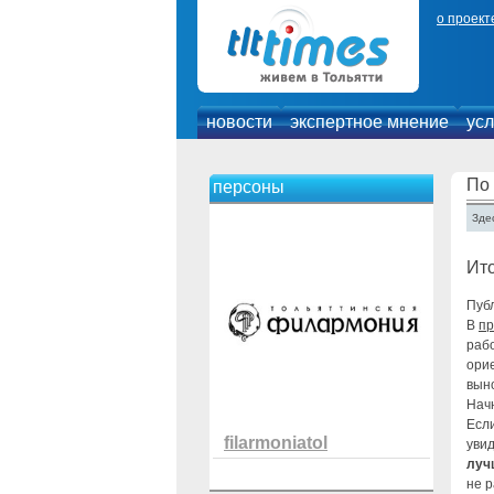
о проект
новости
экспертное мнение
усл
По
персоны
Зде
Ито
Публ
В
пр
рабо
ори
вын
Нач
Если
filarmoniatol
увид
луч
не р