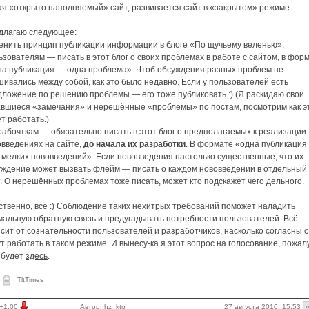
ая «открыто наполняемый» сайт, развивается сайт в «закрытом» режиме.
длагаю следующее:
енить принцип публикации информации в блоге «По щучьему веленью».
зователям — писать в этот блог о своих проблемах в работе с сайтом, в фор
на публикация — одна проблема». Чтоб обсуждения разных проблем не
ивались между собой, как это было недавно. Если у пользователей есть
дложение по решению проблемы — его тоже публиковать :) (Я раскидаю свои
авшиеся «замечания» и нерешённые «проблемы» по постам, посмотрим как э
т работать.)
рабочткам — обязательно писать в этот блог о предполагаемых к реализации
овведениях на сайте,
до начала их разработки
. В формате «одна публикация
 мелких нововведений». Если нововведения настолько существенные, что их
уждение может вызвать флейм — писать о каждом нововведении в отдельный
. О нерешённых проблемах тоже писать, может кто подскажет чего дельного.
ственно, всё :) Соблюдение таких нехитрых требований поможет наладить
мальную обратную связь и предугадывать потребности пользователей. Всё
сит от сознательности пользователей и разработчиков, насколько согласны 
т работать в таком режиме. И вынесу-ка я этот вопрос на голосование, пожал
 будет
здесь
.
TltTimes
27 августа 2010, 15:53
+1.00
Автор:
hz_kto