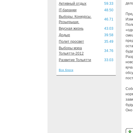
дел
Активный отдых
59.33
IT-баранки
48.50
Пре
Выборы. Конкурсы.
46.71
Изм
Розыгрыши.
Поль
Вкусная жизнь
43.03
«од
Додыр
39.58
смеш
пре
Полит просвет
35.49
ост
Выборы мэра
34.76
буде
Тольятти-2012
Раз
Развитие Тольятти
33.03
нов
куча
Все блоги
обс
пост
Соб
нор
зави
буду
Оно