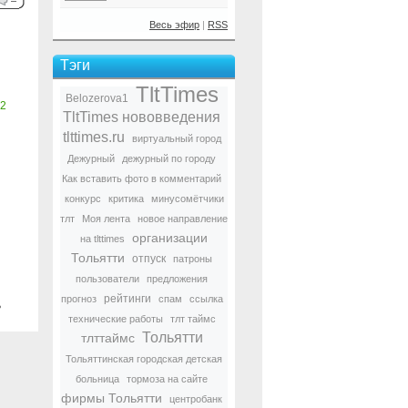
Весь эфир
|
RSS
Тэги
TltTimes
Belozerova1
2
TltTimes нововведения
tlttimes.ru
виртуальный город
Дежурный
дежурный по городу
Как вставить фото в комментарий
конкурс
критика
минусомётчики
тлт
Моя лента
новое направление
организации
на tlttimes
Тольятти
отпуск
патроны
пользователи
предложения
рейтинги
прогноз
спам
ссылка
ь
технические работы
тлт таймс
Тольятти
тлттаймс
Тольяттинская городская детская
больница
тормоза на сайте
фирмы Тольятти
центробанк