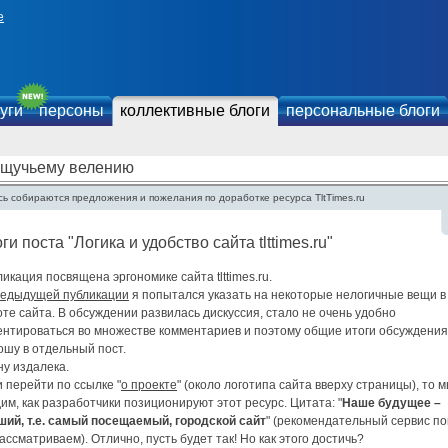
е
уги
персоны
коллективные блоги
персональные блоги
 щучьему велению
сь собираются предложения и пожелания по доработке ресурса TltTimes.ru
ги поста "Логика и удобство сайта tlttimes.ru"
икация посвящена эргономике сайта tlttimes.ru.
едыдущей публикации
я попытался указать на некоторые нелогичные вещи в
те сайта. В обсуждении развилась дискуссия, стало не очень удобно
ентироваться во множестве комментариев и поэтому общие итоги обсуждения
ошу в отдельный пост.
ну издалека.
 перейти по ссылке "
о проекте
" (около логотипа сайта вверху страницы), то 
им, как разработчики позиционируют этот ресурс. Цитата: "
Наше будущее –
ший, т.е. самый посещаемый, городской сайт
" (рекомендательный сервис по
ассматриваем). Отлично, пусть будет так! Но как этого достичь?