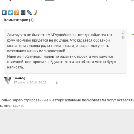
Комментарии (
1
)
+
Замечу что не бывает «МАГАудобно» т.к. всегда найдется тот
кому что-либо придется не по душе. Что касается обратной
связи, то мы всегда рады таким постам, и стараемся учесть
пожелания наших пользователей.
Идея же публичных планов по развитию проекта мне кажется
отличной, постараемся обдумать что и как об этом можно будет
написать.
Swarog
27 августа 2010, 20:27
Только зарегистрированные и авторизованные пользователи могут оставлят
комментарии.