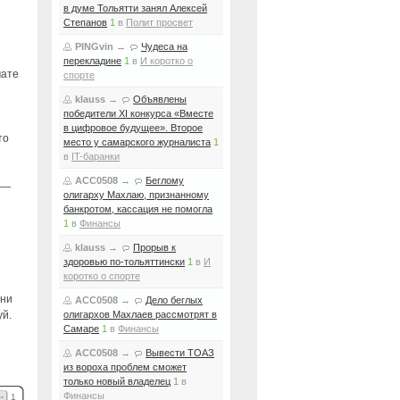
в думе Тольятти занял Алексей
Степанов
1
в
Полит просвет
PINGvin
→
Чудеса на
перекладине
1
в
И коротко о
мате
спорте
klauss
→
Объявлены
победители XI конкурса «Вместе
в цифровое будущее». Второе
то
место у самарского журналиста
1
в
IT-баранки
ACC0508
→
Беглому
 —
олигарху Махлаю, признанному
банкротом, кассация не помогла
1
в
Финансы
klauss
→
Прорыв к
здоровью по-тольяттински
1
в
И
коротко о спорте
они
ACC0508
→
Дело беглых
уй.
олигархов Махлаев рассмотрят в
Самаре
1
в
Финансы
ACC0508
→
Вывести ТОАЗ
из вороха проблем сможет
только новый владелец
1
в
Финансы
1