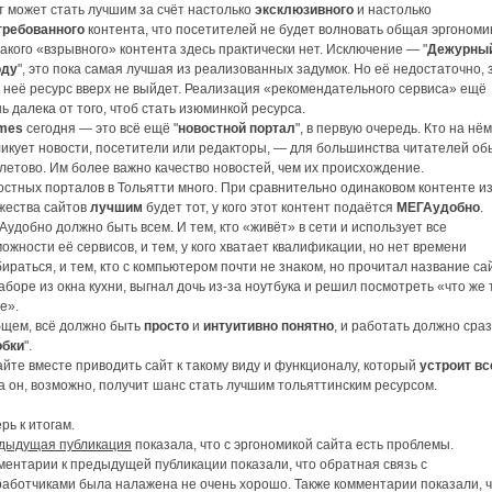
т может стать лучшим за счёт настолько
эксклюзивного
и настолько
требованного
контента, что посетителей не будет волновать общая эргономи
акого «взрывного» контента здесь практически нет. Исключение — "
Дежурный
оду
", это пока самая лучшая из реализованных задумок. Но её недостаточно, 
 неё ресурс вверх не выйдет. Реализация «рекомендательного сервиса» ещё
ь далека от того, чтоб стать изюминкой ресурса.
imes
сегодня — это всё ещё "
новостной портал
", в первую очередь. Кто на нём
ликует новости, посетители или редакторы, — для большинства читателей об
етово. Им более важно качество новостей, чем их происхождение.
стных порталов в Тольятти много. При сравнительно одинаковом контенте и
жества сайтов
лучшим
будет тот, у кого этот контент подаётся
МЕГАудобно
.
удобно должно быть всем. И тем, кто «живёт» в сети и использует все
ожности её сервисов, и тем, у кого хватает квалификации, но нет времени
ираться, и тем, кто с компьютером почти не знаком, но прочитал название са
аборе из окна кухни, выгнал дочь из-за ноутбука и решил посмотреть «что же
е».
бщем, всё должно быть
просто
и
интуитивно понятно
, и работать должно сраз
обки
".
йте вместе приводить сайт к такому виду и функционалу, который
устроит вс
а он, возможно, получит шанс стать лучшим тольяттинским ресурсом.
рь к итогам.
дыдущая публикация
показала, что с эргономикой сайта есть проблемы.
ментарии к предыдущей публикации показали, что обратная связь с
работчиками была налажена не очень хорошо. Также комментарии показали, ч