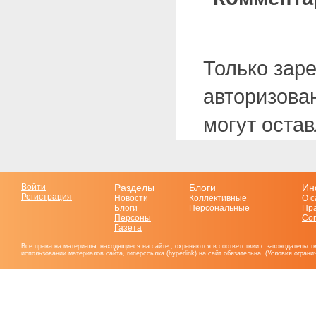
Только зар
авторизова
могут оста
Войти
Разделы
Блоги
Ин
Регистрация
Новости
Коллективные
О с
Блоги
Персональные
Пр
Персоны
Со
Газета
Все права на материалы, находящиеся на сайте , охраняются в соответствии с законодательст
использовании материалов сайта, гиперссылка (hyperlink) на сайт обязательна. (Условия огран