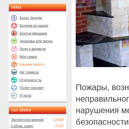
тема
Богач, бедняк
Болеем за наших
Братья меньшие
Здоровье или жизнь
Леди и медведи
Моя семья
Научим любого
Не тормози
Отдохни и ты
Пожары, возн
Полит просвет
IT-дела
неправильног
нарушения м
топ блоги
безопасности
Экспертное мнение
126.60
Сейчас скажу
73.87