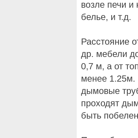
возле печи и 
белье, и т.д.
Расстояние о
др. мебели д
0,7 м, а от т
менее 1.25м. 
дымовые труб
проходят ды
быть побеле