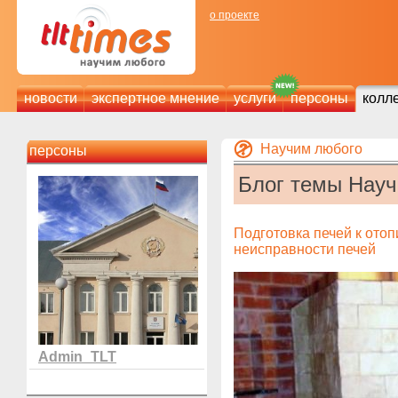
о проекте
новости
экспертное мнение
услуги
персоны
колл
Научим любого
персоны
Блог темы Нау
Подготовка печей к ото
неисправности печей
Admin_TLT