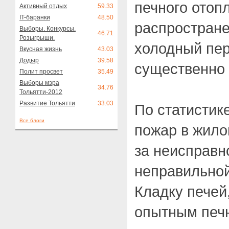
печного отоп
Активный отдых
59.33
IT-баранки
48.50
распростране
Выборы. Конкурсы.
46.71
Розыгрыши.
холодный пер
Вкусная жизнь
43.03
Додыр
39.58
существенно 
Полит просвет
35.49
Выборы мэра
34.76
Тольятти-2012
Развитие Тольятти
33.03
По статистик
Все блоги
пожар в жило
за неисправн
неправильной
Кладку печей
опытным печн