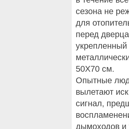
сезона не реж
для отопител
перед дверц
укрепленный
металлически
50Х70 см.
Опытные люди
вылетают иск
сигнал, пре
воспламенени
дымоходов и 