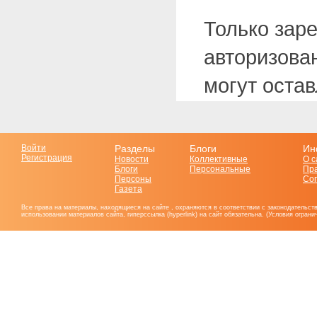
Только зар
авторизова
могут оста
Войти
Разделы
Блоги
Ин
Регистрация
Новости
Коллективные
О с
Блоги
Персональные
Пр
Персоны
Со
Газета
Все права на материалы, находящиеся на сайте , охраняются в соответствии с законодательст
использовании материалов сайта, гиперссылка (hyperlink) на сайт обязательна. (Условия огран