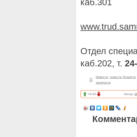
каб.301
www.trud.samr
Отдел специ
каб.202, т.
24
Новости
,
новости Тольятти
занятости
+8.00
Автор:
M
Коммента