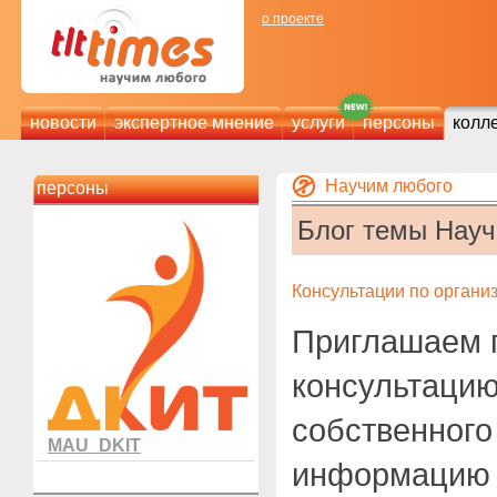
о проекте
новости
экспертное мнение
услуги
персоны
колл
Научим любого
персоны
Блог темы Нау
Консультации по органи
Приглашаем 
консультацию
собственного
MAU_DKIT
информацию 