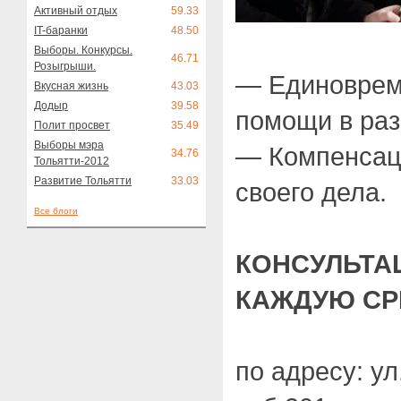
Активный отдых
59.33
IT-баранки
48.50
Выборы. Конкурсы.
46.71
Розыгрыши.
— Единоврем
Вкусная жизнь
43.03
Додыр
39.58
помощи в раз
Полит просвет
35.49
Выборы мэра
— Компенсаци
34.76
Тольятти-2012
Развитие Тольятти
33.03
своего дела.
Все блоги
КОНСУЛЬТА
КАЖДУЮ СРЕ
по адресу: ул