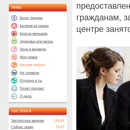
предоставле
тема
гражданам, з
Богач, бедняк
Болеем за наших
центре занят
Братья меньшие
Здоровье или жизнь
Леди и медведи
Моя семья
Научим любого
Не тормози
Отдохни и ты
Полит просвет
IT-дела
топ блоги
Экспертное мнение
126.60
Сейчас скажу
73.87