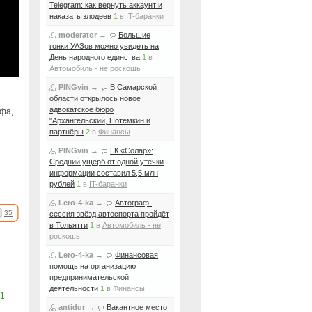
Telegram: как вернуть аккаунт и
наказать злодеев
1
в
IT-баранки
moderator
→
Большие
гонки УАЗов можно увидеть на
День народного единства
1
в
Автомобиль - не роскошь
PINGvin
→
В Самарской
области открылось новое
адвокатское бюро
афа,
"Архангельский, Потёмкин и
партнёры
2
в
Финансы
PINGvin
→
ГК «Солар»:
Средний ущерб от одной утечки
информации составил 5,5 млн
рублей
1
в
IT-баранки
Lero-4-ka
→
Автограф-
35
сессия звёзд автоспорта пройдёт
в Тольятти
1
в
Автомобиль - не
роскошь
Lero-4-ka
→
Финансовая
помощь на организацию
предпринимательской
деятельности
1
в
Финансы
1
antidur
→
Вакантное место