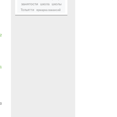
занятости
школа
школы
Тольятти
ярмарка вакансий
2
1
0