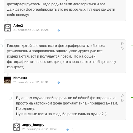
фотографируетесь. Надо родителями договориться и все.
Да и деток фотографировать это не взрослых, тут еще как дети
себя поведут.
Arbo2
21 сентября 2012, 10:26
+
Говорят детей сложнее всего фотографировать, ибо пока
усаживаешь и поправляешь одного, двое других уже все
издергаются, вот и получается потом, что на общей
фотографии, кто влево смотрит, кто вправо, а кто вообще в носу
ковыряет)
Namaste
21 сентября 2012, 10:31
+
В данном случае вообще речь не об общей фотографии, а
просто на картонном фоне фоткают типа «принцесса» там.
По одному.
Ну и пьяные гости на свадьбе разве сильно лучше? :)
angry_hungry
21 сентября 2012, 10:40
↑