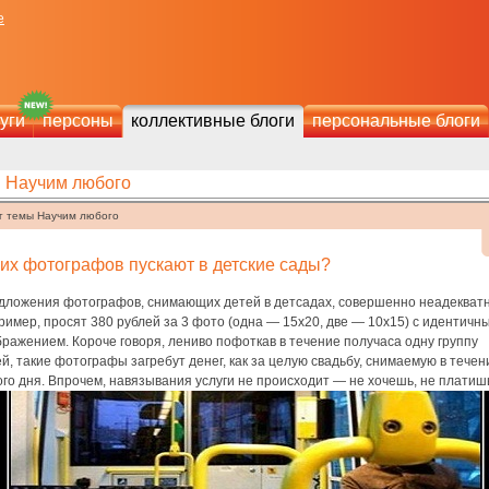
е
уги
персоны
коллективные блоги
персональные блоги
Научим любого
г темы Научим любого
их фотографов пускают в детские сады?
дложения фотографов, снимающих детей в детсадах, совершенно неадекват
имер, просят 380 рублей за 3 фото (одна — 15х20, две — 10х15) с идентичн
ражением. Короче говоря, лениво пофоткав в течение получаса одну группу
й, такие фотографы загребут денег, как за целую свадьбу, снимаемую в течен
го дня. Впрочем, навязывания услуги не происходит — не хочешь, не платиш