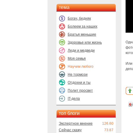
тема
Богач, бедняк
Болеем за наших
Братья меньшие
Одн
Здоровье или жизнь
фото
Леди и медведи
кото
Моя семья
Или 
Научим любого
деп
Не тормози
Отдохни и ты
Полит просвет
IT-дела
топ блоги
Экспертное мнение
126.60
Сейчас скажу
73.87