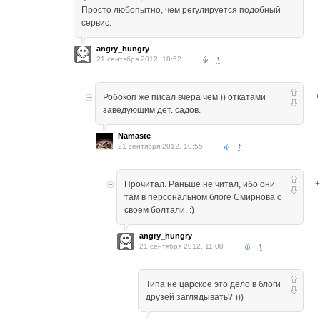
Просто любопытно, чем регулируется подобный
сервис.
angry_hungry
21 сентября 2012, 10:52
↑
+
Робокоп же писал вчера чем )) откатами
заведующим дет. садов.
Namaste
21 сентября 2012, 10:55
↑
+
Прочитал. Раньше не читал, ибо они
там в персональном блоге Смирнова о
своем болтали. :)
angry_hungry
21 сентября 2012, 11:00
↑
Типа не царское это дело в блоги
друзей заглядывать? )))