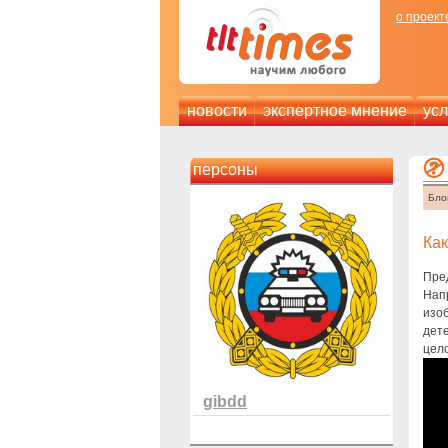
о проект
новости
экспертное мнение
усл
персоны
Бло
Как
Пре
Напр
изоб
дете
цело
gibdd