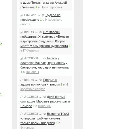
в думе Тольятти занял Алексей
Степанов
1
в
Полит просвет
PINGvin
→
Чудеса на
перекладине
1
в
И коротко о
спорте
klauss
→
Объявлены
победители XI конкурса «Вместе
в цифровое будущее». Второе
2
место у самарского журналиста
1
в
IT-баранки
ACC0508
→
Беглому
олигарху Махлаю, признанному
банкротом, кассация не помогла
1
в
Финансы
klauss
→
Прорыв к
здоровью по-тольяттински
1
в
И
коротко о спорте
1
ACC0508
→
Дело беглых
олигархов Махлаев рассмотрят в
Самаре
1
в
Финансы
ACC0508
→
Вывести ТОАЗ
из вороха проблем сможет
только новый владелец
1
в
Финансы