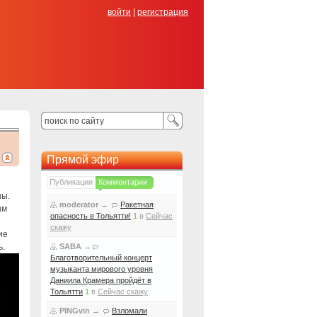
войти
|
регистрация
Прямой эфир
Публикации
Комментарии
ны.
moderator
→
Ракетная
ым
опасность в Тольятти!
1
в
Сейчас
скажу
ие
ь.
SABA
→
Благотворительный концерт
музыканта мирового уровня
Даниила Крамера пройдёт в
Тольятти
1
в
Сейчас скажу
PINGvin
→
Взломали