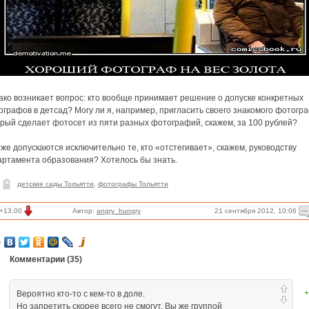
ако возникает вопрос: кто вообще принимает решение о допуске конкретных
графов в детсад? Могу ли я, например, пригласить своего знакомого фотогр
рый сделает фотосет из пяти разных фотографий, скажем, за 100 рублей?
же допускаются исключительно те, кто «отстегивает», скажем, руководству
артамента образования? Хотелось бы знать.
детские сады Тольятти
,
фотографы Тольятти
21 сентября 2012, 10:06
+13.00
Автор:
angry_hungry
Комментарии (
35
)
+
Вероятно кто-то с кем-то в доле.
Но запретить скорее всего не смогут. Вы же группой