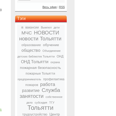
Весь эфир
|
RSS
0
Тэги
вакансии
tlt
Вымпел
дети
НОВОСТИ
МЧС
новости Тольятти
обучение
образование
общество
Объединение
ОНД
детских библиотек Тольятти
ОНД Тольятти
охрана
пожарная безопасность
пожарные Тольятти
профилактика
предприниматель
работа
пожаров
Служба
развитие
занятости
собственное
дело
субсидия
ТГУ
Тольятти
1
Центр
трудоустройство