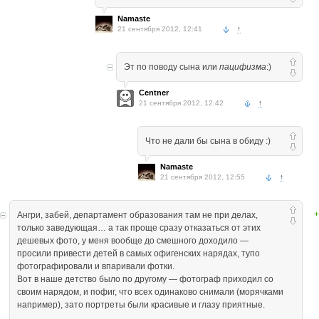
Namaste
21 сентября 2012, 12:41
↑
Эт по поводу сына или
пацифизма
:)
Centner
21 сентября 2012, 12:42
↑
Что не дали бы сына в обиду :)
Namaste
21 сентября 2012, 12:55
↑
+
Ангри, забей, департамент образования там не при делах,
только заведующая… а так проще сразу отказаться от этих
дешевых фото, у меня вообще до смешного доходило —
просили привести детей в самых офигенских нарядах, тупо
фотографировали и впаривали фотки.
Вот в наше детство было по другому — фотограф приходил со
своим нарядом, и пофиг, что всех одинаково снимали (морячками
например), зато портреты были красивые и глазу приятные.