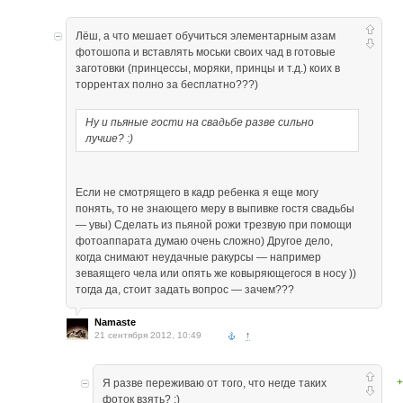
Лёш, а что мешает обучиться элементарным азам
фотошопа и вставлять моськи своих чад в готовые
заготовки (принцессы, моряки, принцы и т.д.) коих в
торрентах полно за бесплатно???)
Ну и пьяные гости на свадьбе разве сильно
лучше? :)
Если не смотрящего в кадр ребенка я еще могу
понять, то не знающего меру в выпивке гостя свадьбы
— увы) Сделать из пьяной рожи трезвую при помощи
фотоаппарата думаю очень сложно) Другое дело,
когда снимают неудачные ракурсы — например
зеваящего чела или опять же ковыряющегося в носу ))
тогда да, стоит задать вопрос — зачем???
Namaste
21 сентября 2012, 10:49
↑
+
Я разве переживаю от того, что негде таких
фоток взять? :)