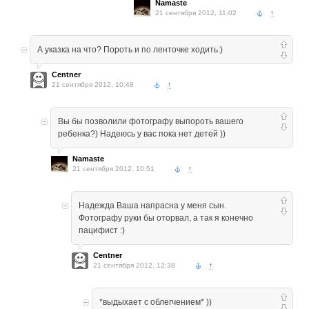
Namaste
21 сентября 2012, 11:02
↑
А указка на что? Пороть и по ленточке ходить:)
Centner
21 сентября 2012, 10:48
↑
Вы бы позволили фотографу выпороть вашего
ребенка?) Надеюсь у вас пока нет детей ))
Namaste
21 сентября 2012, 10:51
↑
Надежда Ваша напрасна у меня сын.
Фотографу руки бы оторвал, а так я конечно
пацифист :)
Centner
21 сентября 2012, 12:38
↑
*выдыхает с облегчением* ))