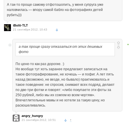
А так-то проще самому отфотошопить, у меня супруга уже
наловчилась — впору самой бабло на фотографиях детей
рубить)))
iBolit-TLT
21 сентября 2012, 10:43
+
а так проще сразу отказаться от этих дешевых
фото
По цене-то как раз дорогие. :)
Но вообще тут хоть заранее предлагают записаться на
такое фотографирование, не хочешь — и пофиг. А лет пять
назад (возможно, не везде, но бывало) практиковалось и
такое поведение: не спросив, снимают всех подряд, делают
по две-три фотки и говорят: «либо покупаете эти фоты за
250 рублей, либо мы их сожгем ко всем чертям».
Впечатлительные мамы и не хотели за такую цену, но
раскошеливались.
angry_hungry
21 сентября 2012, 10:51
↑