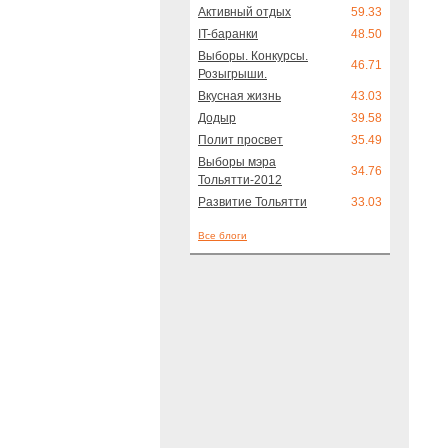
Активный отдых
59.33
IT-баранки
48.50
Выборы. Конкурсы.
46.71
Розыгрыши.
Вкусная жизнь
43.03
Додыр
39.58
Полит просвет
35.49
Выборы мэра
34.76
Тольятти-2012
Развитие Тольятти
33.03
Все блоги