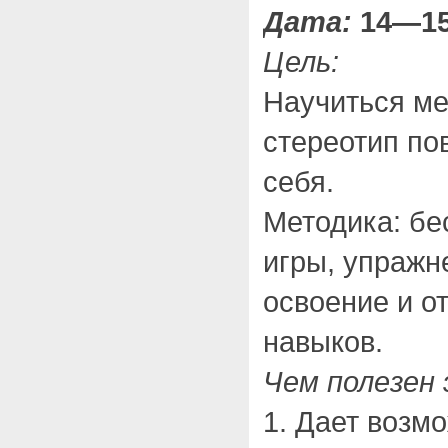
Дата:
14—15 
Цель:
Научиться м
стереотип по
себя.
Методика: бе
игры, упражн
освоение и о
навыков.
Чем полезен
1. Дает возм