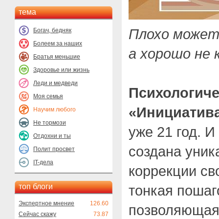
тема
Плохо может
Богач, бедняк
Болеем за наших
а хорошо не
Братья меньшие
Здоровье или жизнь
Леди и медведи
Психологиче
Моя семья
«Инициатив
Научим любого
Не тормози
уже 21 год. И
Отдохни и ты
создана уник
Полит просвет
IT-дела
коррекции св
топ блоги
тонкая пошаг
Экспертное мнение
126.60
позволяющая 
Сейчас скажу
73.87