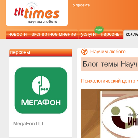
о проекте
новости
экспертное мнение
услуги
персоны
колл
Научим любого
персоны
Блог темы Нау
Психологический центр 
MegaFonTLT