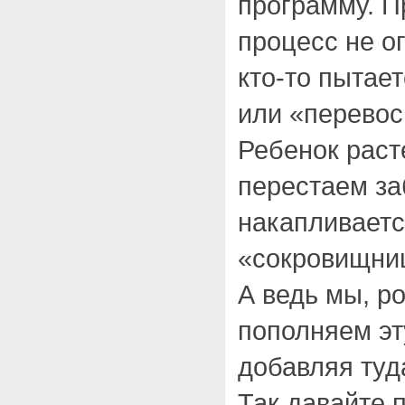
программу. П
процесс не о
кто-то пытае
или «перевос
Ребенок расте
перестаем за
накапливаетс
«сокровищни
А ведь мы, р
пополняем эт
добавляя туд
Так давайте 