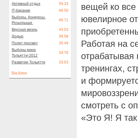
Активный отдых
59.33
вещей ко все
IT-баранки
48.50
ювелирное от
Выборы. Конкурсы.
46.71
Розыгрыши.
приобретенны
Вкусная жизнь
43.03
Додыр
39.58
Работая на с
Полит просвет
35.49
Выборы мэра
34.76
отрабатывая 
Тольятти-2012
Развитие Тольятти
33.03
тренингах, с
Все блоги
и формируетс
мировоззрени
смотреть с о
«Это Я! Я та