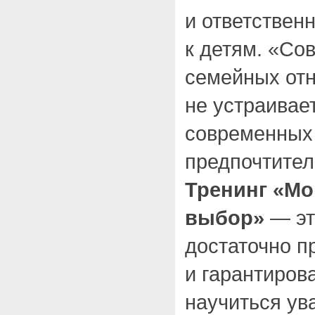
и ответствен
к детям. «Со
семейных от
не устраивает
современных
предпочтител
Тренинг «М
выбор»
— эт
достаточно п
и гарантиров
научиться ув