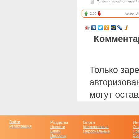
Тольятти
,
психологический
-2.00
Автор:
Un
Коммента
Только зар
авторизова
могут оста
Войти
Разделы
Блоги
Ин
Регистрация
Новости
Коллективные
О с
Блоги
Персональные
Пр
Персоны
Со