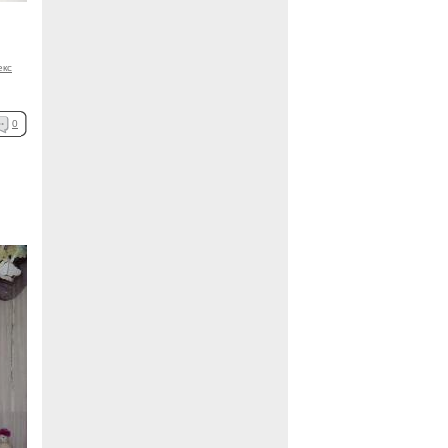
екс
0