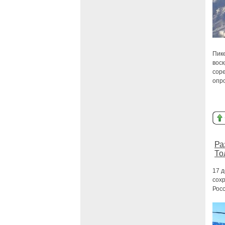
Пик
вос
сор
опр
Ра
То
17 д
сох
Рос