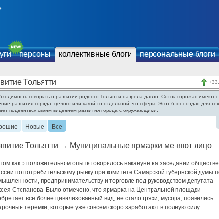
е
уги
персоны
коллективные блоги
персональные блоги
витие Тольятти
+33
бходимость говорить о развитии родного Тольятти назрела давно. Сотни горожан имеют с
ение развития города: целого или какой-то отдельной его сферы. Этот блог создан для тех
ает поделиться своим видением развития города с окружающими.
рошие
Новые
Все
звитие Тольятти
→
Муниципальные ярмарки меняют лицо
этом как о положительном опыте говорилось накануне на заседании обществ
иссии по потребительскому рынку при комитете Самарской губернской думы п
мышленности, предпринимательству и торговле под руководством депутата
ксея Степанова. Было отмечено, что ярмарка на Центральной площади
бретает все более цивилизованный вид, не стало грязи, мусора, появились
рочные теремки, которые уже совсем скоро заработают в полную силу.