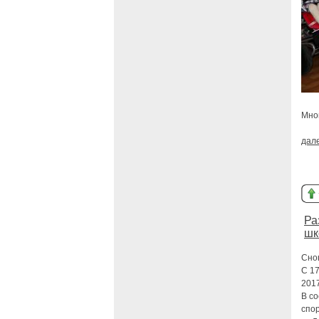
Мно
дал
Ра
шк
Сно
C 1
2017
В с
спо