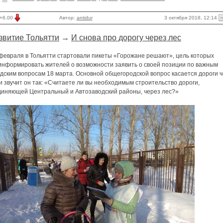
3 октября 2018, 12:14
+6.00
Автор:
antidur
звитие Тольятти
→
И снова про дорогу через лес
 февраля в Тольятти стартовали пикеты «Горожане решают», цель которых
информировать жителей о возможности заявить о своей позиции по важным
дским вопросам 18 марта. Основной общегородской вопрос касается дороги 
и звучит он так: «Считаете ли вы необходимым строительство дороги,
диняющей Центральный и Автозаводский районы, через лес?»