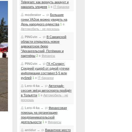
Telegram: как вернуть аккаунт и
наказать злодеев
1
в
IT-баранки
moderator
→
Большие
гонки УАЗов можно увидеть на
День народного единства
1
в
Автомобиль - не роскошь
PINGvin
→
В Самарской
области открылось новое
адвокатское бюро
"Архангельский, Потёмкин и
партнёры
2
в
Финансы
PINGvin
→
ГК «Солар»:
Средний ущерб от одной утечки
информации составил 5,5 млн
рублей
1
в
IT-баранки
Lero-4-ka
→
Автограф-
сессия звёзд автоспорта пройдёт
в Тольятти
1
в
Автомобиль - не
роскошь
Lero-4-ka
→
Финансовая
помощь на организацию
предпринимательской
деятельности
1
в
Финансы
antidur
→
Вакантное место