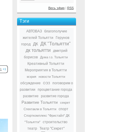
Весь эфир
|
RSS
Тэги
АВТОВАЗ
благополучие
жителей Тольятти
Герунов
ДК "Тольятти"
ДК
город
дк тольятти
дмитрий
борисов
Дума г.о. Тольятти
Креативный Тольятти
1
+1
Мероприятия в Тольятти
мэрия
новости Тольятти
обсуждение
поговорим о
ОЭЗ
развитии
процветание города
развитие
развитие города
Развитие Тольятти
секрет
спорт
Спектакли в Тольятти
Спорткомплекс "Фристайл" ДК
строительство
"Тольятти"
театр
Театр "Секрет"