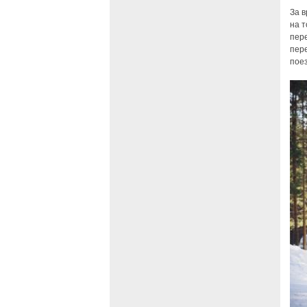
За в
на т
пере
пере
поез