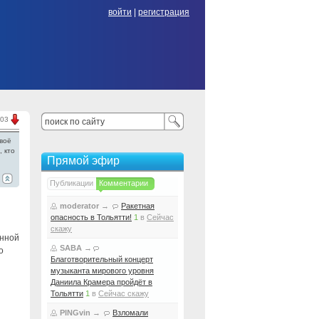
войти
|
регистрация
.03
воё
, кто
Прямой эфир
Публикации
Комментарии
moderator
→
Ракетная
опасность в Тольятти!
1
в
Сейчас
скажу
енной
SABA
→
о
Благотворительный концерт
музыканта мирового уровня
Даниила Крамера пройдёт в
Тольятти
1
в
Сейчас скажу
PINGvin
→
Взломали