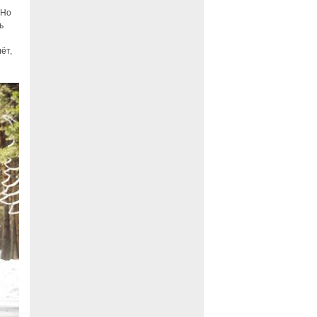
 Но
ь
ёт,