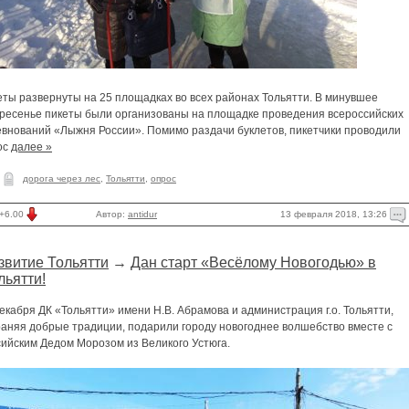
еты развернуты на 25 площадках во всех районах Тольятти. В минувшее
кресенье пикеты были организованы на площадке проведения всероссийских
евнований «Лыжня России». Помимо раздачи буклетов, пикетчики проводили
ос
далее »
дорога через лес
,
Тольятти
,
опрос
13 февраля 2018, 13:26
+6.00
Автор:
antidur
звитие Тольятти
→
Дан старт «Весёлому Новогодью» в
льятти!
екабря ДК «Тольятти» имени Н.В. Абрамова и администрация г.о. Тольятти,
раняя добрые традиции, подарили городу новогоднее волшебство вместе с
сийским Дедом Морозом из Великого Устюга.