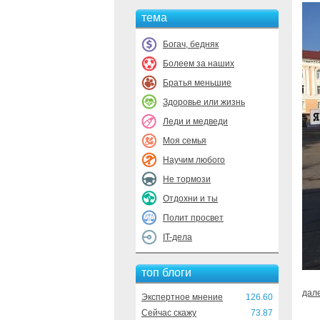
тема
Богач, бедняк
Болеем за наших
Братья меньшие
Здоровье или жизнь
Леди и медведи
Моя семья
Научим любого
Не тормози
Отдохни и ты
Полит просвет
IT-дела
топ блоги
дал
Экспертное мнение
126.60
Сейчас скажу
73.87