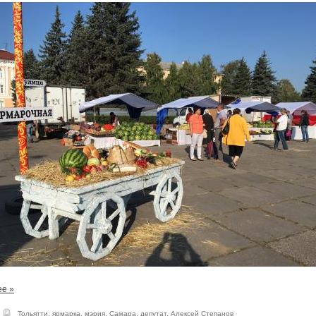
ее »
Тольятти
,
ярмарка
,
мэрия
,
Самара
,
депутат
,
Алексей Степанов