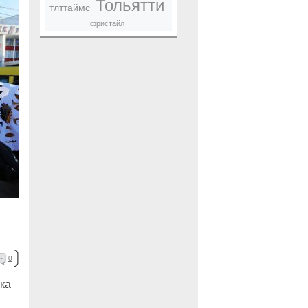
Тольятти
тлттаймс
фристайл
0
ка