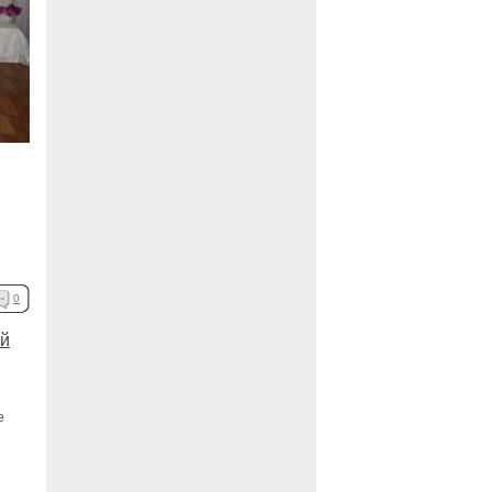
0
ой
е