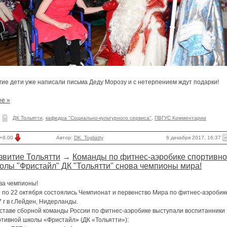
гие дети уже написали письма Деду Морозу и с нетерпением ждут подарки!
ее »
ДК Тольятти
,
кафедра "Социально-культурного сервиса"
,
ПВГУС Комментарии
6 декабря 2017, 16:37
+8.00
Автор:
DK_Togliatty
звитие Тольятти
→
Команды по фитнес-аэробике спортивн
олы "Фристайл" ДК "Тольятти" снова чемпионы мира!
ва чемпионы!
7 по 22 октября состоялись Чемпионат и первенство Мира по фитнес-аэробик
 г в г.Лейден, Нидерланды.
оставе сборной команды России по фитнес-аэробике выступали воспитанники
ртивной школы «Фристайл» (ДК «Тольятти»):