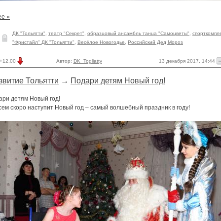
ее »
ДК "Тольятти"
,
театр "Секрет"
,
образцовый ансамбль танца "Самоцветы"
,
спорткомпл
"Фристайл" ДК "Тольятти"
,
Весёлое Новогодье
,
Российский Дед Мороз
13 декабря 2017, 14:44
+12.00
Автор:
DK_Togliatty
звитие Тольятти
→
Подари детям Новый год!
ари детям Новый год!
ем скоро наступит Новый год – самый волшебный праздник в году!