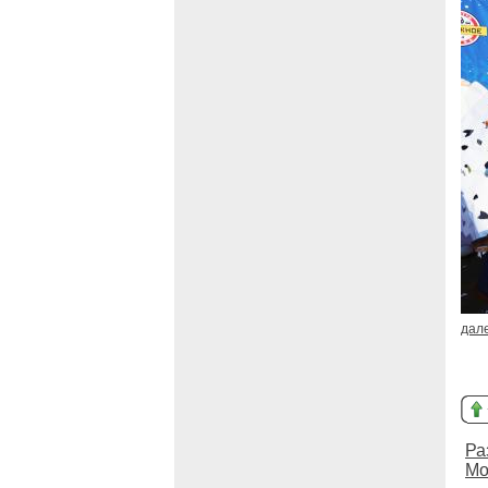
дал
Ра
Мо