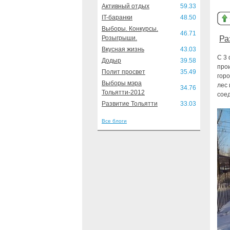
Активный отдых
59.33
IT-баранки
48.50
Выборы. Конкурсы.
46.71
Розыгрыши.
Ра
Вкусная жизнь
43.03
С 3
Додыр
39.58
про
Полит просвет
35.49
горо
Выборы мэра
лес 
34.76
Тольятти-2012
сое
Развитие Тольятти
33.03
Все блоги