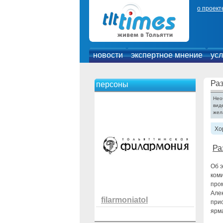
о проект
новости
экспертное мнение
усл
Раз
персоны
Нео
вид
жел
Хо
Ра
Об 
ком
про
Але
filarmoniatol
прио
ярма