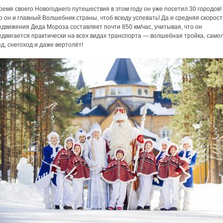
ремя своего Новогоднего путешествия в этом году он уже посетил 30 городов!
о он и главный Волшебник страны, чтоб всюду успевать! Да и средняя скорост
движения Деда Мороза составляет почти 850 км/час, учитывая, что он
двигается практически на всех видах транспорта — волшебная тройка, самол
д, снегоход и даже вертолёт!