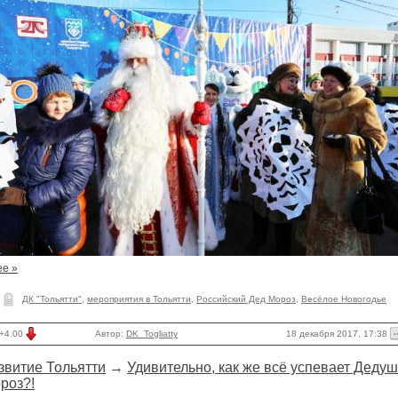
ее »
ДК "Тольятти"
,
мероприятия в Тольятти
,
Российский Дед Мороз
,
Весёлое Новогодье
18 декабря 2017, 17:38
+4.00
Автор:
DK_Togliatty
звитие Тольятти
→
Удивительно, как же всё успевает Дедуш
роз?!