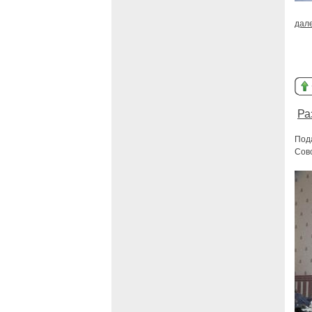
дал
Ра
Под
Совс