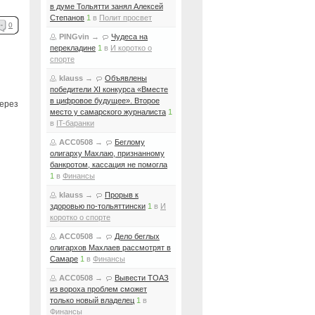
в думе Тольятти занял Алексей
Степанов
1
в
Полит просвет
0
PINGvin
→
Чудеса на
перекладине
1
в
И коротко о
спорте
klauss
→
Объявлены
победители XI конкурса «Вместе
в цифровое будущее». Второе
через
место у самарского журналиста
1
в
IT-баранки
ACC0508
→
Беглому
олигарху Махлаю, признанному
банкротом, кассация не помогла
1
в
Финансы
klauss
→
Прорыв к
здоровью по-тольяттински
1
в
И
коротко о спорте
ACC0508
→
Дело беглых
олигархов Махлаев рассмотрят в
Самаре
1
в
Финансы
ACC0508
→
Вывести ТОАЗ
из вороха проблем сможет
только новый владелец
1
в
Финансы