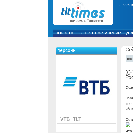
о проект
новости
экспертное мнение
усл
Се
персоны
Блог
(((
Рос
Сом
Зомб
трол
убл
VTB_TLT
Фот
Что