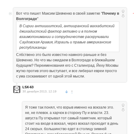
Вот что пишет Максим Шевченко в своей заметке "
Почему в
Волгограде
"
В Сирии антишиитский, антииранский ваххабитский
джихадистский фактор активно и в полном
взаимопонимании и сотрудничестве раскручивали
Саудовская Аравия, Израиль и правые американские
республиканцы
Слбствено это было известно намного раньше и без
Шевченко. Но что мы ожидаем в Волгограде в ближайшем
будущем? Переименования его с Сталинград. Йеху Москвы
жутко против этого выступает, и все либерал евреи просто
с ума соскакивают от одной этой мысли.
LSX-63
30 декабря 2013, 12:19
↑
Я тоже так понял, что взрыв именно на вокзале это.
не, не плевок. а харчок в сторону Пу и власти. 23.
августа Пу открывал тот самый памятник. который
стоит на входе в вокзал, через вокзал проходит в день
24 скорых. большинство едет в столицу зимней