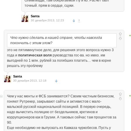
Олимпиады, там оберегаемой Пу и ко. Расчет был
точный. прям в сердце, сцуки.
Santa
30 декабря 2013, 12:23
↑
+
Что нужно сделать в нашей стране, чтобы навсегда
покончить с этим злом?
это не пятиминутное дело, для решения этого вопроса нужно 3
года и
политическая воля
руководства гос-ва. но имхо. им
выгодней по 1 млн. рублей за погибших платить… чем в корне
решать эту проблему
Santa
30 декабря 2013, 12:18
+
Чем у нас менты и ФСБ занимаются? Своим частным бизнесом,
гоняют Рутрекер, закрывают сайты и активистов с мало-
мальской русской национальной позицией. В первую очередь,
надо вычистить полицию от бездельников, кретинов и
коррупционеров как в Грузии. А таковых сейчас там процентов за
90.
Еще необходимо не выпускать из Кавказа чуркобесов. Пусть у