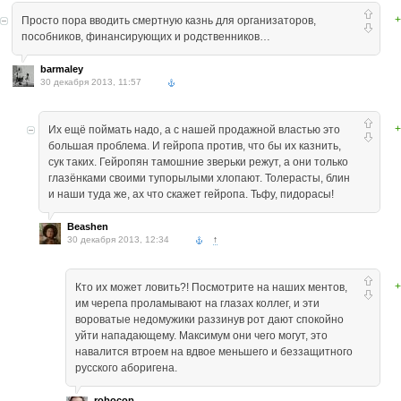
+
Просто пора вводить смертную казнь для организаторов,
пособников, финансирующих и родственников…
barmaley
30 декабря 2013, 11:57
+
Их ещё поймать надо, а с нашей продажной властью это
большая проблема. И гейропа против, что бы их казнить,
сук таких. Гейропян тамошние зверьки режут, а они только
глазёнками своими тупорылыми хлопают. Толерасты, блин
и наши туда же, ах что скажет гейропа. Тьфу, пидорасы!
Beashen
30 декабря 2013, 12:34
↑
+
Кто их может ловить?! Посмотрите на наших ментов,
им черепа проламывают на глазах коллег, и эти
вороватые недомужики раззинув рот дают спокойно
уйти нападающему. Максимум они чего могут, это
навалится втроем на вдвое меньшего и беззащитного
русского аборигена.
robocop