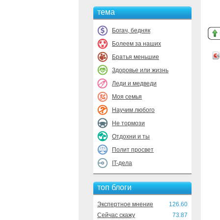
тема
Богач, бедняк
Болеем за наших
Братья меньшие
Здоровье или жизнь
Леди и медведи
Моя семья
Научим любого
Не тормози
Отдохни и ты
Полит просвет
IT-дела
топ блоги
Экспертное мнение
126.60
Сейчас скажу
73.87