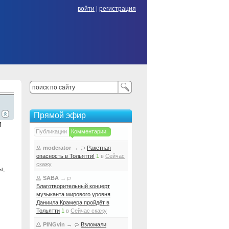
войти
|
регистрация
Прямой эфир
м
Публикации
Комментарии
moderator
→
Ракетная
опасность в Тольятти!
1
в
Сейчас
скажу
ы,
SABA
→
Благотворительный концерт
музыканта мирового уровня
Даниила Крамера пройдёт в
Тольятти
1
в
Сейчас скажу
PINGvin
→
Взломали