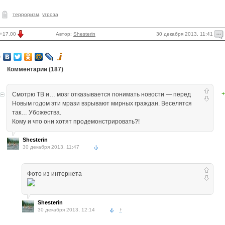
терроризм
,
угроза
30 декабря 2013, 11:41
+17.00
Автор:
Shesterin
Комментарии (
187
)
+
Смотрю ТВ и… мозг отказывается понимать новости — перед
Новым годом эти мрази взрывают мирных граждан. Веселятся
так… Убожества.
Кому и что они хотят продемонстрировать?!
Shesterin
30 декабря 2013, 11:47
Фото из интернета
Shesterin
30 декабря 2013, 12:14
↑