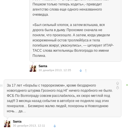
Пешком только теперь ходить»,- приводит
агентство слова еще одного неназванного
очевидца.
«Был сильный хлопок, а затем вспышка, вся
дорога была в дыму. Прохожие сначала не
поняли, что произошло. А затем, когда увидели
искореженный остов троллейбуса и тела
погибших вокруг, ужаснулись», — цитирует ИТАР-
ТАСС слова жительницы Волгограда по имени
Полина.
Santa
30 декабря 2013, 12:35
↑
+
За 17 лет «борьбы с терроризмом», кроме бездарного
новогоднего штурма Грозного под НГ ничего подобного не было.
ФСБ По Волгограду совсем расслабилось, их скоро метлой под
зад!!! 3 месяца назад событие в автобусе не подняло зад этих
генералов… Безмерно жалко людей, похороны в Новогоднюю
ночь… да…
Santa
30 декабря 2013, 12:11