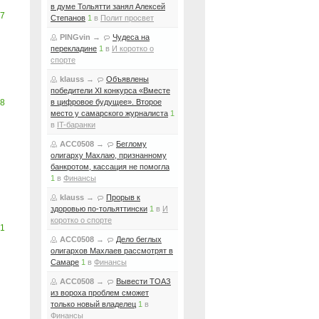
в думе Тольятти занял Алексей
7
Степанов
1
в
Полит просвет
PINGvin
→
Чудеса на
перекладине
1
в
И коротко о
спорте
klauss
→
Объявлены
победители XI конкурса «Вместе
8
в цифровое будущее». Второе
место у самарского журналиста
1
в
IT-баранки
ACC0508
→
Беглому
олигарху Махлаю, признанному
банкротом, кассация не помогла
1
в
Финансы
klauss
→
Прорыв к
здоровью по-тольяттински
1
в
И
коротко о спорте
1
ACC0508
→
Дело беглых
олигархов Махлаев рассмотрят в
Самаре
1
в
Финансы
ACC0508
→
Вывести ТОАЗ
из вороха проблем сможет
только новый владелец
1
в
Финансы