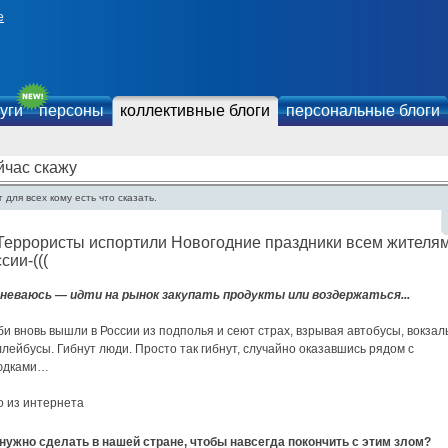
е
уги
персоны
коллективные блоги
персональные блоги
йчас скажу
 для всех кому есть что сказать.
-Террористы испортили Новогодние праздники всем жителя
сии-(((
неваюсь — идти на рынок закупать продукты или воздержаться...
и вновь вышли в России из подполья и сеют страх, взрывая автобусы, вокзал
лейбусы. Гибнут люди. Просто так гибнут, случайно оказавшись рядом с
юдками…
о из интернета
 нужно сделать в нашей стране, чтобы навсегда покончить с этим злом?