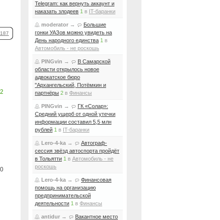
Telegram: как вернуть аккаунт и
наказать злодеев
1
в
IT-баранки
moderator
→
Большие
гонки УАЗов можно увидеть на
187
День народного единства
1
в
Автомобиль - не роскошь
PINGvin
→
В Самарской
области открылось новое
адвокатское бюро
"Архангельский, Потёмкин и
2
партнёры
2
в
Финансы
PINGvin
→
ГК «Солар»:
Средний ущерб от одной утечки
информации составил 5,5 млн
рублей
1
в
IT-баранки
Lero-4-ka
→
Автограф-
сессия звёзд автоспорта пройдёт
в Тольятти
1
в
Автомобиль - не
роскошь
0
Lero-4-ka
→
Финансовая
помощь на организацию
предпринимательской
деятельности
1
в
Финансы
antidur
→
Вакантное место