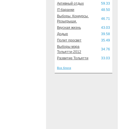
Активный отдых
59.33
IT-баранки
48.50
Выборы. Конкурсы.
46.71
Розыгрыши.
Вкусная жизнь
43.03
Додыр
39.58
Полит просвет
35.49
Выборы мэра
34.76
Тольятти-2012
Развитие Тольятти
33.03
Все блоги