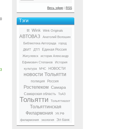
Весь эфир
|
RSS
0
Тэги
Wink
tlt
Wink Originals
АВТОВАЗ
Анатолий Волошин
Библиотека Автограда
город
Единая Россия
ДКИТ
ДТП
Жигулевск
историк Александр
Ефимович Степанов
История
НОВОСТИ
культура
МЧС
3
новости Тольятти
полиция
Россия
Ростелеком
Самара
Самарская область
ТоАЗ
Тольятти
Тольяттиазот
Тольяттинская
Филармония
УК РФ
Эл банк
филармония
экология