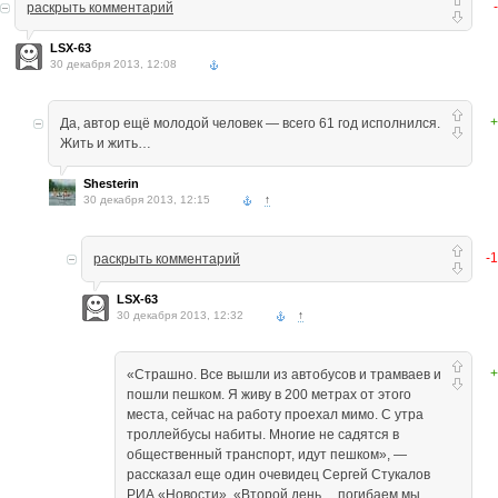
раскрыть комментарий
LSX-63
30 декабря 2013, 12:08
+
Да, автор ещё молодой человек — всего 61 год исполнился.
Жить и жить…
Shesterin
30 декабря 2013, 12:15
↑
-
раскрыть комментарий
LSX-63
30 декабря 2013, 12:32
↑
+
«Страшно. Все вышли из автобусов и трамваев и
пошли пешком. Я живу в 200 метрах от этого
места, сейчас на работу проехал мимо. С утра
троллейбусы набиты. Многие не садятся в
общественный транспорт, идут пешком», —
рассказал еще один очевидец Сергей Стукалов
РИА «Новости». «Второй день… погибаем мы.