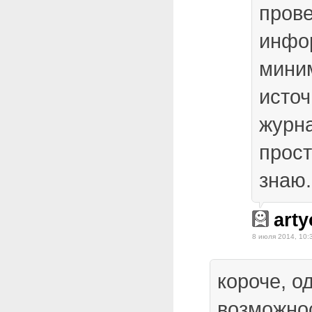
пров
инфо
мини
источ
журна
прос
знаю.
art
8 июля 2014, 10:
короче, о
возможно