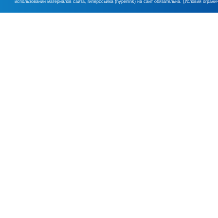
использовании материалов сайта, гиперссылка (hyperlink) на сайт обязательна. (Условия огран