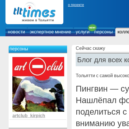
о проекте
новости
экспертное мнение
услуги
персоны
колл
Сейчас скажу
персоны
Блог для всех к
Тольятти с самой высоко
Пингвин — су
Нашлёпал фо
поделиться с
artclub_kirpich
вниманию ув