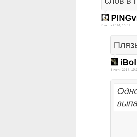
слов в 
PINGv
8 июля 2014, 15:51
Плязы
iBol
8 июля 2014, 15:
Одно
выпа