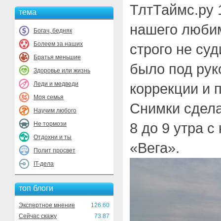
ТлтТаймс.ру 
тема
нашего любим
Богач, бедняк
Болеем за наших
строго не суд
Братья меньшие
было под рук
Здоровье или жизнь
Леди и медведи
коррекции и 
Моя семья
Снимки сдела
Научим любого
8 до 9 утра 
Не тормози
Отдохни и ты
«Вега».
Полит просвет
IT-дела
топ блоги
Экспертное мнение
126.60
Сейчас скажу
73.87