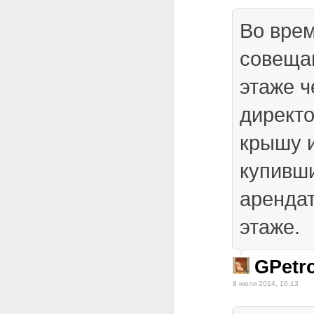
Во врем
совеща
этаже ч
директо
крышу 
купивш
арендат
этаже.
GPetro
8 июля 2014, 10:13