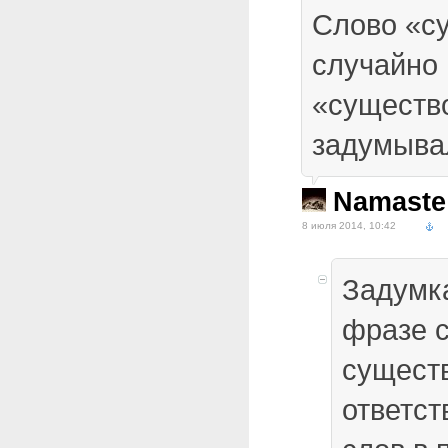
Слово «с
случайно 
«существ
задумыва
Namaste
8 июля 2014, 10:42
Задумка
фразе 
сущест
ответст