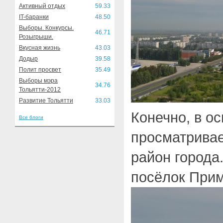
Активный отдых
59.33
IT-баранки
48.50
Выборы. Конкурсы.
46.71
Розыгрыши.
Вкусная жизнь
43.03
Додыр
39.58
Полит просвет
35.49
Выборы мэра
34.76
Тольятти-2012
Развитие Тольятти
33.03
Конечно, в о
Все блоги
просматривае
район города
посёлок Прим