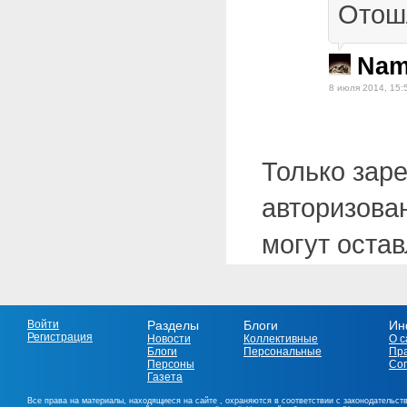
Отошл
Nam
8 июля 2014, 15:
Только зар
авторизова
могут оста
Войти
Разделы
Блоги
Ин
Регистрация
Новости
Коллективные
О с
Блоги
Персональные
Пр
Персоны
Со
Газета
Все права на материалы, находящиеся на сайте , охраняются в соответствии с законодательст