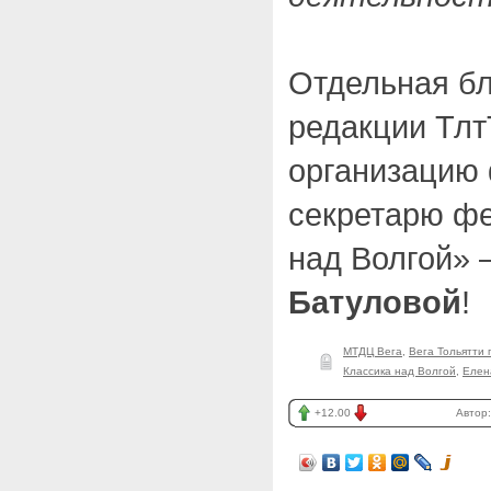
Отдельная бл
редакции Тлт
организацию
секретарю ф
над Волгой»
Батуловой
!
МТДЦ Вега
,
Вега Тольятти 
Классика над Волгой
,
Елен
+12.00
Автор