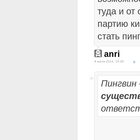
туда и от
партию ки
стать пинг
anri
8 июля 2014, 10:39
Пингвин
сущест
ответст