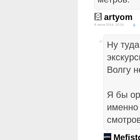
artyom
8 июля 2014, 10:14
Ну туда
экскурс
Волгу н
Я бы о
именно 
смотро
Mefist