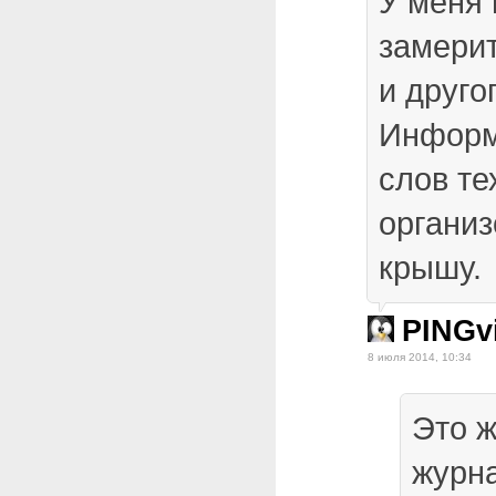
У меня 
замерит
и друго
Информ
слов тех
организ
крышу.
PINGv
8 июля 2014, 10:34
Это 
журн