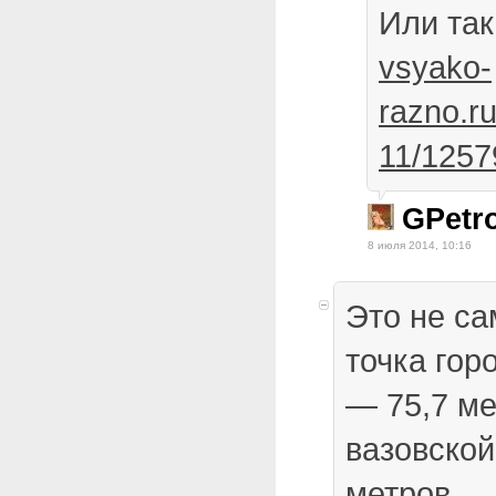
Или так
vsyako-
razno.r
11/1257
GPetro
8 июля 2014, 10:16
Это не са
точка гор
— 75,7 ме
вазовской
метров.