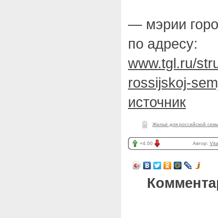
— мэрии горо
по адресу:
www.tgl.ru/str
rossijskoj-semj
источник
Жильё для российской сем
+4.00
Автор:
Vit
Коммента