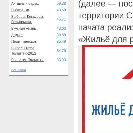
(далее — пос
Активный отдых
59.33
IT-баранки
48.50
территории С
Выборы. Конкурсы.
46.71
Розыгрыши.
начата реал
Вкусная жизнь
43.03
Додыр
39.58
«Жильё для р
Полит просвет
35.49
Выборы мэра
34.76
Тольятти-2012
Развитие Тольятти
33.03
Все блоги