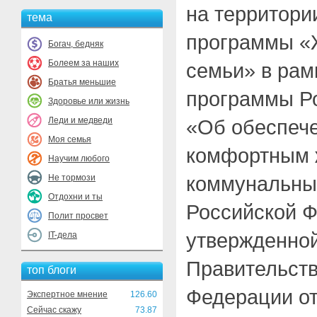
на территори
тема
программы «
Богач, бедняк
Болеем за наших
семьи» в рам
Братья меньшие
программы Р
Здоровье или жизнь
Леди и медведи
«Об обеспеч
Моя семья
комфортным 
Научим любого
коммунальны
Не тормози
Отдохни и ты
Российской Ф
Полит просвет
утвержденно
IT-дела
Правительств
топ блоги
Федерации от
Экспертное мнение
126.60
Сейчас скажу
73.87