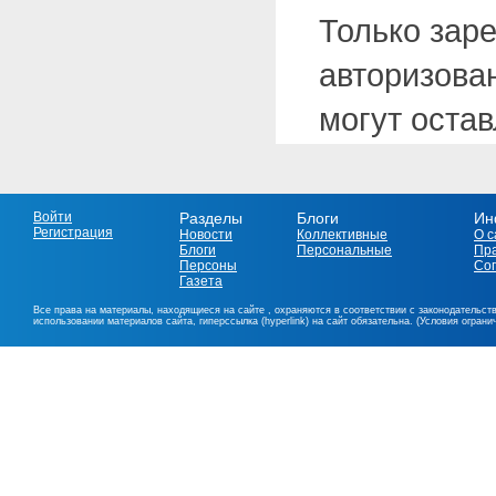
Только зар
авторизова
могут оста
Войти
Разделы
Блоги
Ин
Регистрация
Новости
Коллективные
О с
Блоги
Персональные
Пр
Персоны
Со
Газета
Все права на материалы, находящиеся на сайте , охраняются в соответствии с законодательст
использовании материалов сайта, гиперссылка (hyperlink) на сайт обязательна. (Условия огран