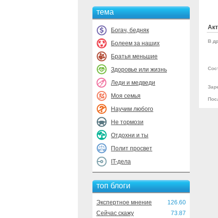
тема
Акт
Богач, бедняк
В др
Болеем за наших
Братья меньшие
Сос
Здоровье или жизнь
Леди и медведи
Зар
Моя семья
Пос
Научим любого
Не тормози
Отдохни и ты
Полит просвет
IT-дела
топ блоги
Экспертное мнение
126.60
Сейчас скажу
73.87