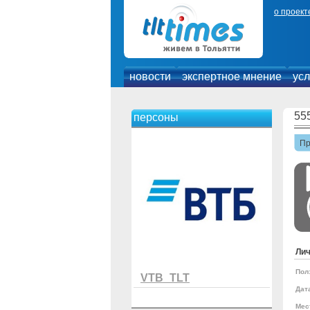
о проект
новости
экспертное мнение
усл
55
персоны
П
Ли
Пол
VTB_TLT
Дат
Мес