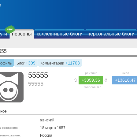
е
уги
персоны
коллективные блоги
персональные блоги
555
+399
+11703
рофиль
Блог
Комментарии
55555
рейтинг
Сила
+3359.36
+13616.47
55555
голосов:
67
чное
женский
:
18 марта 1957
а рождения:
Россия
тоположение: