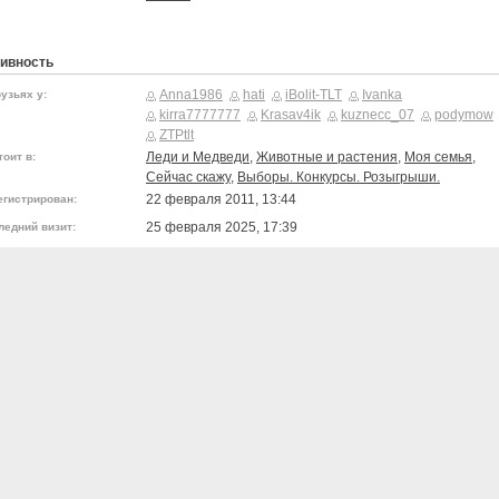
ивность
Anna1986
hati
iBolit-TLT
Ivanka
узьях у:
kirra7777777
Krasav4ik
kuznecc_07
podymow
ZTPtlt
Леди и Медведи
,
Животные и растения
,
Моя семья
,
тоит в:
Сейчас скажу
,
Выборы. Конкурсы. Розыгрыши.
22 февраля 2011, 13:44
егистрирован:
25 февраля 2025, 17:39
ледний визит: