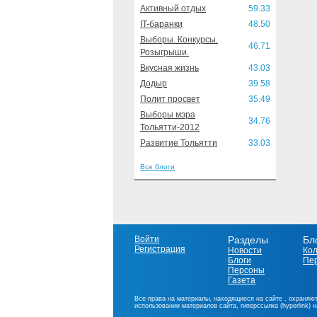
Активный отдых
59.33
IT-баранки
48.50
Выборы. Конкурсы.
46.71
Розыгрыши.
Вкусная жизнь
43.03
Додыр
39.58
Полит просвет
35.49
Выборы мэра
34.76
Тольятти-2012
Развитие Тольятти
33.03
Все блоги
Войти
Разделы
Бл
Регистрация
Новости
Ко
Блоги
Пе
Персоны
Газета
Все права на материалы, находящиеся на сайте , охраняют
использовании материалов сайта, гиперссылка (hyperlink) 