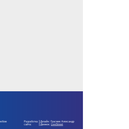
любом
Разработка
Дизайн: Грасмик Александр
сайта:
Движок:
LiveStreet